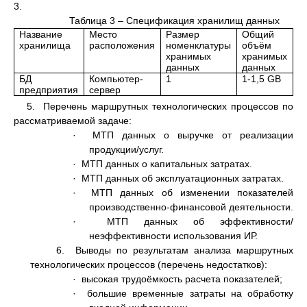
3.
Таблица 3 – Спецификация хранилищ данных
Название
Место
Размер
Общий
О
хранилища
расположения
номенклатуры
объём
х
хранимых
хранимых
м
данных
данных
БД
Компьютер-
1
1-1,5 GB
Н
предприятия
сервер
И
5. Перечень маршрутных технологических процессов по
рассматриваемой задаче:
· МТП данных о выручке от реализации
продукции/услуг.
· МТП данных о капитальных затратах.
· МТП данных об эксплуатационных затратах.
· МТП данных об изменении показателей
производственно-финансовой деятельности.
· МТП данных об эффективности/
неэффективности использования ИР.
6. Выводы по результатам анализа маршрутных
технологических процессов (перечень недостатков):
· высокая трудоёмкость расчета показателей;
· большие временные затраты на обработку