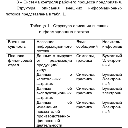
3 – Система контроля рабочего процесса предприятия.
Структура описания внешних информационных
потоков представлена в табл. 1.
Таблица 1 - Структура описания внешних
информационных потоков
Внешняя
Название
Язык
Носитель
сущность
информационного
сообщений
информации
потока
Планово-
Данные о выручке
Символы,
Бумажный/
финансовый
от реализации
графика
Электрон-
отдел
продукции/
ный
услуг
Данные о
Символы,
Бумажный/
капитальных
графика
Электрон-
затратах
ный
Данные об
Символы,
Бумажный/
эксплуатационных
графика
электронный
затратах
Данные об
Символы,
Бумажный/
изменении
графика
Электрон-
показателей
ный
производственно-
финансовой
деятельности