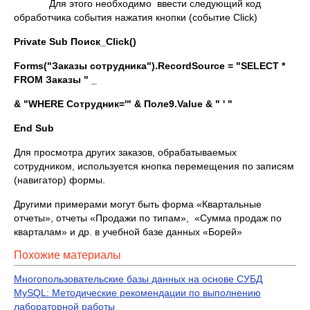
Для этого необходимо ввести следующий код
обработчика события нажатия кнопки (событие Click)
Private Sub Поиск_Click()
Forms("Заказы сотрудника").RecordSource = "SELECT *
FROM Заказы " _
& "
WHERE Сотрудник='" & Поле9.
Value & " ' "
End
Sub
Для просмотра других заказов, обрабатываемых
сотрудником, используется кнопка перемещения по записям
(навигатор) формы.
Другими примерами могут быть форма «Квартальные
отчеты», отчеты «Продажи по типам», «Сумма продаж по
кварталам» и др. в учебной базе данных «Борей»
Похожие материалы
Многопользовательские базы данных на основе СУБД
MySQL: Методические рекомендации по выполнению
лабораторной работы