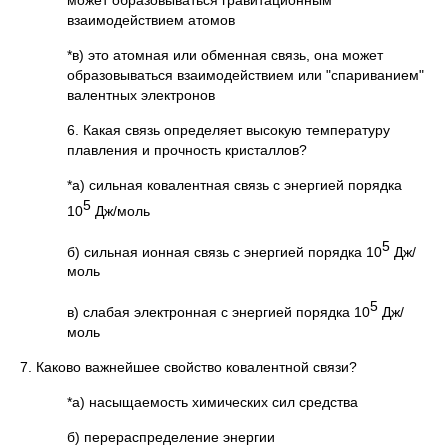
может образовываться гравитационным
взаимодействием атомов
*в) это атомная или обменная связь, она может
образовываться взаимодействием или "спариванием"
валентных электронов
6. Какая связь определяет высокую температуру
плавления и прочность кристаллов?
*а) сильная ковалентная связь с энергией порядка
5
10
Дж/моль
5
б) сильная ионная связь с энергией порядка 10
Дж/
моль
5
в) слабая электронная с энергией порядка 10
Дж/
моль
7. Каково важнейшее свойство ковалентной связи?
*а) насыщаемость химических сил средства
б) перераспределение энергии