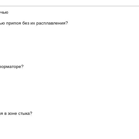
ечью
ью припоя без их расплавления?
сформаторе?
я в зоне стыка?