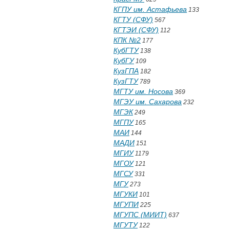
КГПУ им. Астафьева
133
КГТУ (СФУ)
567
КГТЭИ (СФУ)
112
КПК №2
177
КубГТУ
138
КубГУ
109
КузГПА
182
КузГТУ
789
МГТУ им. Носова
369
МГЭУ им. Сахарова
232
МГЭК
249
МГПУ
165
МАИ
144
МАДИ
151
МГИУ
1179
МГОУ
121
МГСУ
331
МГУ
273
МГУКИ
101
МГУПИ
225
МГУПС (МИИТ)
637
МГУТУ
122