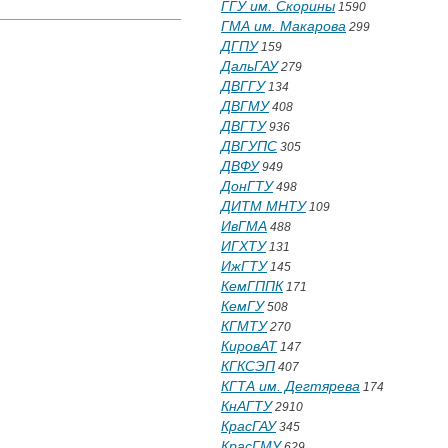
ГГУ им. Скорины
1590
ГМА им. Макарова
299
ДГПУ
159
ДальГАУ
279
ДВГГУ
134
ДВГМУ
408
ДВГТУ
936
ДВГУПС
305
ДВФУ
949
ДонГТУ
498
ДИТМ МНТУ
109
ИвГМА
488
ИГХТУ
131
ИжГТУ
145
КемГППК
171
КемГУ
508
КГМТУ
270
КировАТ
147
КГКСЭП
407
КГТА им. Дегтярева
174
КнАГТУ
2910
КрасГАУ
345
КрасГМУ
629