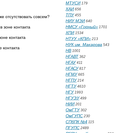
МТУСИ
179
ХАИ
656
ТПУ
455
же отсутствовать совсем?
НИУ МЭИ
640
НМСУ «Горный»
в зоне контакта
1701
ХПИ
1534
зоне контакта
НТУУ «КПИ»
213
НУК им. Макарова
543
е контакта
НВ
1001
НГАВТ
362
НГАУ
411
НГАСУ
817
НГМУ
665
НГПУ
214
НГТУ
4610
НГУ
1993
НГУЭУ
499
НИИ
201
ОмГТУ
302
ОмГУПС
230
СПбПК №4
115
ПГУПС
2489