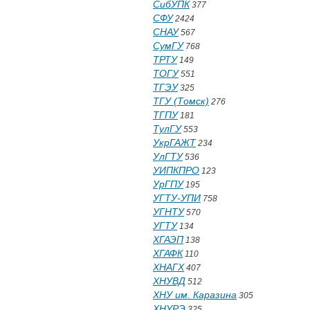
СибУПК
377
СФУ
2424
СНАУ
567
СумГУ
768
ТРТУ
149
ТОГУ
551
ТГЭУ
325
ТГУ (Томск)
276
ТГПУ
181
ТулГУ
553
УкрГАЖТ
234
УлГТУ
536
УИПКПРО
123
УрГПУ
195
УГТУ-УПИ
758
УГНТУ
570
УГТУ
134
ХГАЭП
138
ХГАФК
110
ХНАГХ
407
ХНУВД
512
ХНУ им. Каразина
305
ХНУРЭ
325