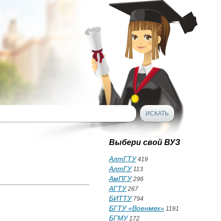
Выбери свой ВУЗ
АлтГТУ
419
АлтГУ
113
АмПГУ
296
АГТУ
267
БИТТУ
794
БГТУ «Военмех»
1191
БГМУ
172