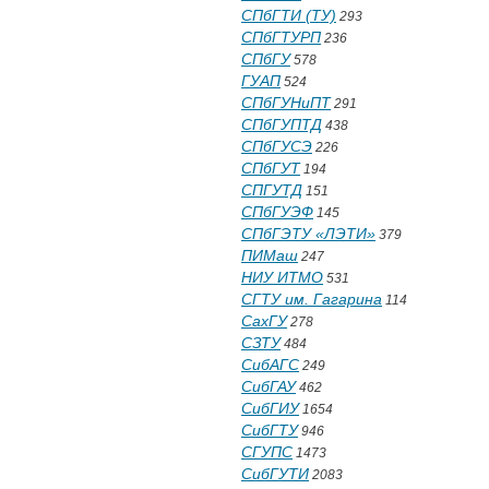
СПбГТИ (ТУ)
293
СПбГТУРП
236
СПбГУ
578
ГУАП
524
СПбГУНиПТ
291
СПбГУПТД
438
СПбГУСЭ
226
СПбГУТ
194
СПГУТД
151
СПбГУЭФ
145
СПбГЭТУ «ЛЭТИ»
379
ПИМаш
247
НИУ ИТМО
531
СГТУ им. Гагарина
114
СахГУ
278
СЗТУ
484
СибАГС
249
СибГАУ
462
СибГИУ
1654
СибГТУ
946
СГУПС
1473
СибГУТИ
2083