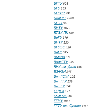
БГТУ
603
БГУ
155
БГУИР
391
БелГУТ
4908
БГЭУ
963
БНТУ
1070
БТЭУ ПК
689
БрГУ
179
ВНТУ
120
ВГУЭС
426
ВлГУ
645
ВМедА
611
ВолгГТУ
235
ВНУ им. Даля
166
ВЗФЭИ
245
ВятГСХА
101
ВятГГУ
139
ВятГУ
559
ГГДСК
171
ГомГМК
501
ГГМУ
1966
ГГТУ им. Сухого
4467