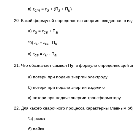
в)
ε
= ε
+ (П
+ П
)
ст
и
з
и
20. Какой формулой определяется энергия, введенная в из
а)
ε
=
ε
+
П
и
св
а
*б)
ε
=
ε
- П
и
св
а
в)
ε
=
ε
- П
св
и
а
21. Что обозначает символ П
, в формуле определяющей эн
2
а) потери при подаче энергии электроду
б) потери при подаче энергии изделию
в) потери при подаче энергии трансформатору
22. Для какого сварочного процесса характерны главным о
*а) резка
б) пайка