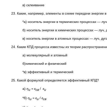
в) склеивание
23. Какие, например, элементы в схеме передачи энергии в
*а) носитель энергии в термических процессах — луч
б) носитель энергии в химических процессах — луч, 
в) носитель энергии в атомных процессах — луч, дуг
24. Какие КПД процесса известны из теории распространен
а) молекулярный и атомный
б)химический и физический
*в) эффективный и термический
25. Какой формулой определяется эффективный КПД?
а)
η
= ε
/
ε
и
св
и
*б)
η
= ε
/
ε
и
и
св