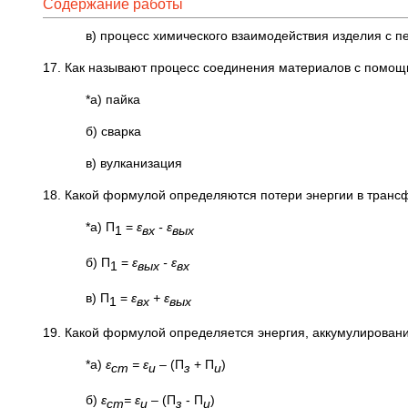
Содержание работы
в) процесс химического взаимодействия изделия с п
17. Как называют процесс соединения материалов с помощ
*а) пайка
б) сварка
в) вулканизация
18. Какой формулой определяются потери энергии в тран
*а) П
=
ε
- ε
1
вх
вых
б) П
=
ε
- ε
1
вых
вх
в) П
=
ε
+ ε
1
вх
вых
19. Какой формулой определяется энергия, аккумулировани
*а)
ε
= ε
– (П
+ П
)
ст
и
з
и
б)
ε
= ε
– (П
- П
)
ст
и
з
и