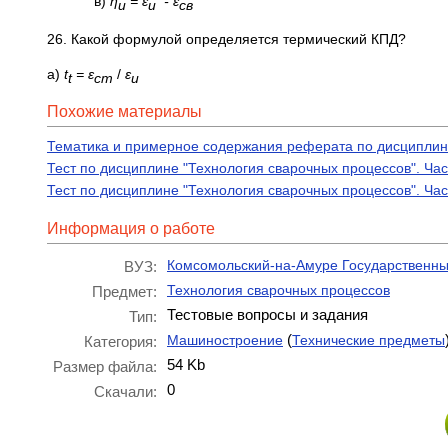
в)
η
= ε
-
ε
и
и
св
26. Какой формулой определяется термический КПД?
а)
t
= ε
/
ε
t
ст
и
Похожие материалы
Тематика и примерное содержания реферата по дисциплине
Тест по дисциплине "Технология сварочных процессов". Час
Тест по дисциплине "Технология сварочных процессов". Час
Информация о работе
Комсомольский-на-Амуре Государственны
ВУЗ:
Технология сварочных процессов
Предмет:
Тестовые вопросы и задания
Тип:
(
Машиностроение
Технические предметы
Категория:
54 Kb
Размер файла:
0
Скачали: