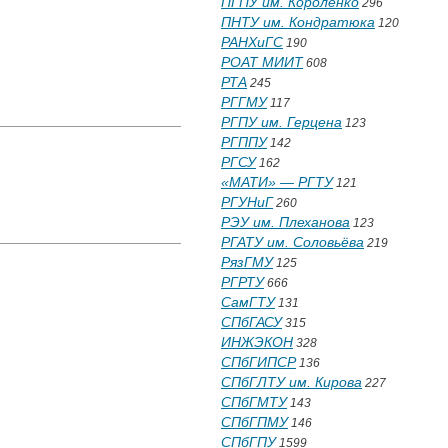
ПГПУ им. Короленко
296
ПНТУ им. Кондратюка
120
РАНХиГС
190
РОАТ МИИТ
608
РТА
245
РГГМУ
117
РГПУ им. Герцена
123
РГППУ
142
РГСУ
162
«МАТИ» — РГТУ
121
РГУНиГ
260
РЭУ им. Плеханова
123
РГАТУ им. Соловьёва
219
РязГМУ
125
РГРТУ
666
СамГТУ
131
СПбГАСУ
315
ИНЖЭКОН
328
СПбГИПСР
136
СПбГЛТУ им. Кирова
227
СПбГМТУ
143
СПбГПМУ
146
СПбГПУ
1599