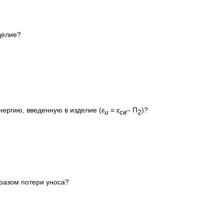
делие?
ергию, введенную в изделие (
ε
=
ε
– П
)?
и
св
2
бразом потери уноса?