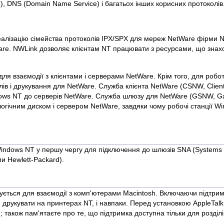
e), DNS (Domain Name Service) і багатьох інших корисних протоколів
еалізацію сімейства протоколів IPX/SPX для мереж NetWare фірми No
Ware. NWLink дозволяє клієнтам NT працювати з ресурсами, що знах
ля взаємодії з клієнтами і серверами NetWare. Крім того, для роб
ів і друкування для NetWare. Служба клієнта NetWare (CSNW, Client
ows NT до серверів NetWare. Служба шлюзу для NetWare (GSNW, Gat
логічним диском і сервером NetWare, завдяки чому робочі станції 
Windows NT у першу чергу для підключення до шлюзів SNA (Systems Ne
и Hewlett-Packard).
ується для взаємодії з комп'ютерами Macintosh. Включаючи підтримк
, друкувати на принтерах NT, і навпаки. Перед установкою AppleTalk
; також пам'ятаєте про те, що підтримка доступна тільки для розділ