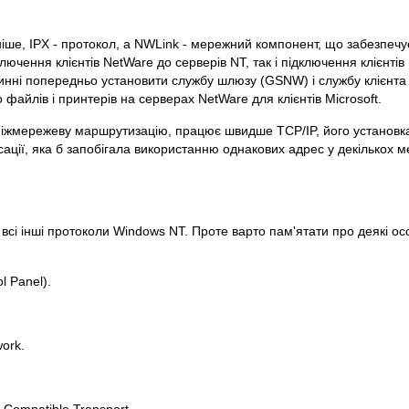
іше, IPX - протокол, a NWLink - мережний компонент, що забезпечу
лючення клієнтів NetWare до серверів NT, так і підключення клієнтів
овинні попередньо установити службу шлюзу (GSNW) і службу клієнт
йлів і принтерів на серверах NetWare для клієнтів Microsoft.
міжмережеву маршрутизацію, працює швидше TCP/IP, його установка
ації, яка б запобігала використанню однакових адрес у декількох м
всі інші протоколи Windows NT. Проте варто пам'ятати про деякі ос
l Panel).
work.