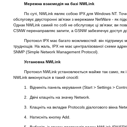
Мережна взаємодія на базі NWLink
По суті, NWLink являє собою IPX для Windows NT. Точн
обслуговує двусторонні зв'язки з мережами NetWare - як підк
Однак NWLink самий по собі не обслуговує ці зв'язки; ви п
CSNW перенаправляє запити, а GSNW забезпечує доступ до фа
Протокол IPX має багато можливостей: він підтримує 
труднощів. На жаль, IPX не має централізованої схеми адрес
SNMP (Simple Network Management Protocol).
Установка NWLink
Протокол NWLink установлюється майже так само, як і 
NWLink виконується в такий спосіб:
1. Відчиніть панель керування (Start > Settings > Contro
2. Двічі клацніть на значку Network.
3. Клацніть на вкладке Protocols діалогового вікна Net
4. Натисніть кнопку Add.