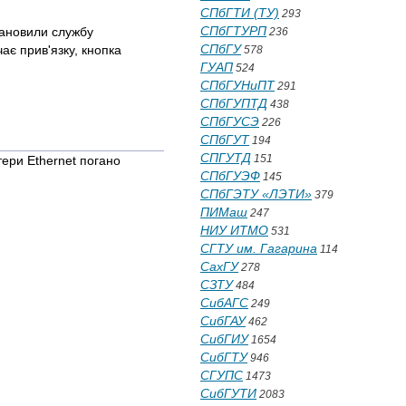
СПбГТИ (ТУ)
293
СПбГТУРП
тановили службу
236
СПбГУ
ає прив'язку, кнопка
578
ГУАП
524
СПбГУНиПТ
291
СПбГУПТД
438
СПбГУСЭ
226
СПбГУТ
194
СПГУТД
151
ери Ethernet погано
СПбГУЭФ
145
СПбГЭТУ «ЛЭТИ»
379
ПИМаш
247
НИУ ИТМО
531
СГТУ им. Гагарина
114
СахГУ
278
СЗТУ
484
СибАГС
249
СибГАУ
462
СибГИУ
1654
СибГТУ
946
СГУПС
1473
СибГУТИ
2083