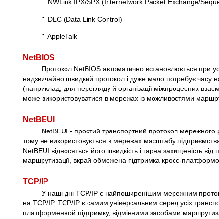
¨ NWLink IPX/SPX (Internetwork Packet Exchange/Sequ
¨ DLC (Data Link Control)
¨ AppleTalk
NetBIOS
Протокол NetBIOS автоматично встановлюється при уст
надзвичайно швидкий протокол і дуже мало потребує часу на
(наприклад, для перегляду й організації міжпроцесних взаєм
може використовуватися в мережах із можливостями маршру
NetBEUI
NetBEUI - простий транспортний протокол мережного рі
тому не використовується в мережах масштабу підприємства.
NetBEUI відносяться його швидкість і гарна захищеність від п
маршрутизації, вкрай обмежена підтримка кросс-платформови
TCP/IP
У наші дні TCP/IP є найпоширенішим мережним проток
на TCP/IP. TCP/IP є самим універсальним серед усіх транспор
платформенной підтримку, відмінними засобами маршрутиза