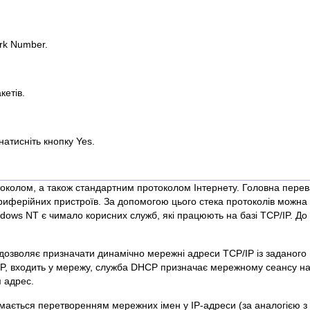
rk Number.
кетів.
атисніть кнопку Yes.
колом, а також стандартним протоколом Інтернету. Головна перева
ериферійних пристроїв. За допомогою цього стека протоколів можна 
 Windows NT є чимало корисних служб, які працюють на базі TCP/IP. Д
 дозволяє призначати динамічно мережні адреси TCP/IP із заданого 
P, входить у мережу, служба DHCP призначає мережному сеансу на
 адрес.
ймається перетворенням мережних імен у IP-адреси (за аналогією з 