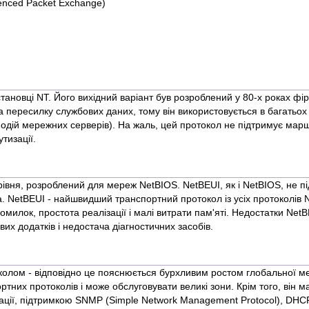
enced Packet Exchange)
ановці NT. Його вихідний варіант був розроблений у 80-х роках фі
 пересилку службових даних, тому він використовується в багатьох
одій мережних серверів). На жаль, цей протокол не підтримує марш
тизації.
вня, розроблений для мереж NetBIOS. NetBEUI, як і NetBIOS, не пі
 NetBEUI - найшвидший транспортний протокол із усіх протоколів N
омилок, простота реалізації і малі витрати пам'яті. Недостатки NetBE
х додатків і недостача діагностичних засобів.
олом - відповідно це пояснюється бурхливим ростом глобальної ме
тних протоколів і може обслуговувати великі зони. Крім того, він м
ції, підтримкою SNMP (Simple Network Management Protocol), DHC