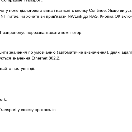
 Compatible Transport.
r у поле діалогового вікна і натисніть кнопку Continue. Якщо ви ус
 NT питає, чи хочете ви прив'язати NWLink до RAS. Кнопка ОК включ
 NT запропонує перезавантажити комп'ютер.
ишити значення по умовчанню (автоматичне визначення), деякі адапт
ється значення Ethernet 802.2.
айте наступні дії:
ork.
ransport у списку протоколів.