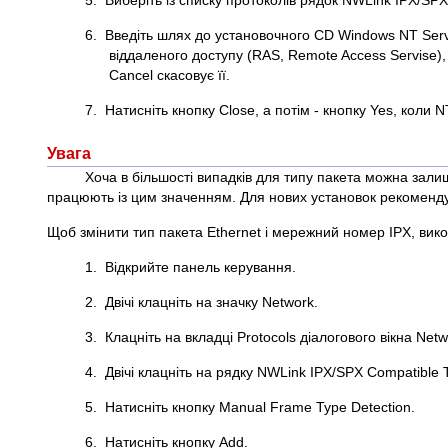
5. Виберіть із списку протоколів рядок NWLink IPX/SPX
6. Введіть шлях до установочного CD Windows NT Serve
віддаленого доступу (RAS, Remote Access Servise),
Cancel скасовує її.
7. Натисніть кнопку Close, а потім - кнопку Yes, коли
Увага
Хоча в більшості випадків для типу пакета можна зал
працюють із цим значенням. Для нових установок рекоменду
Щоб змінити тип пакета Ethernet і мережний номер IPX, викон
1. Відкрийте панель керування.
2. Двічі клацніть на значку Network.
3. Клацніть на вкладці Protocols діалогового вікна Netw
4. Двічі клацніть на рядку NWLink IPX/SPX Compatible T
5. Натисніть кнопку Manual Frame Type Detection.
6. Натисніть кнопку Add.