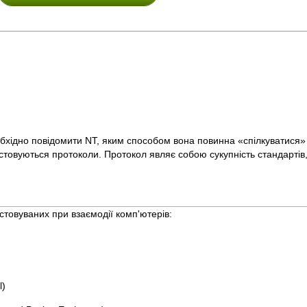
бхідно повідомити NT, яким способом вона повинна «спілкуватися»
стовуються протоколи. Протокол являє собою сукупність стандарті
стовуваних при взаємодії комп'ютерів:
l)