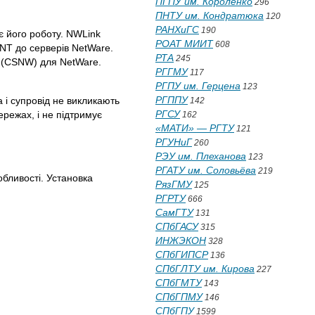
ПГПУ им. Короленко
296
ПНТУ им. Кондратюка
120
РАНХиГС
190
є його роботу. NWLink
РОАТ МИИТ
608
 NT до серверів NetWare.
РТА
245
а (CSNW) для NetWare.
РГГМУ
117
РГПУ им. Герцена
123
РГППУ
 і супровід не викликають
142
РГСУ
ережах, і не підтримує
162
«МАТИ» — РГТУ
121
РГУНиГ
260
РЭУ им. Плеханова
123
РГАТУ им. Соловьёва
219
обливості. Установка
РязГМУ
125
РГРТУ
666
СамГТУ
131
СПбГАСУ
315
ИНЖЭКОН
328
СПбГИПСР
136
СПбГЛТУ им. Кирова
227
СПбГМТУ
143
СПбГПМУ
146
СПбГПУ
1599