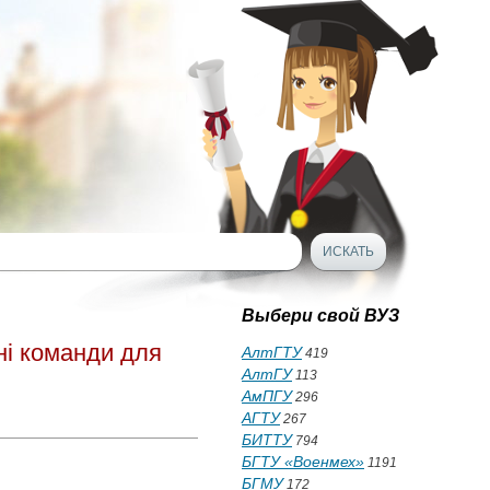
Выбери свой ВУЗ
ні команди для
АлтГТУ
419
АлтГУ
113
АмПГУ
296
АГТУ
267
БИТТУ
794
БГТУ «Военмех»
1191
БГМУ
172