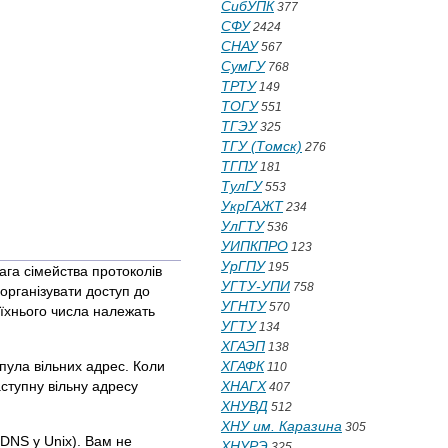
СибУПК
377
СФУ
2424
СНАУ
567
СумГУ
768
ТРТУ
149
ТОГУ
551
ТГЭУ
325
ТГУ (Томск)
276
ТГПУ
181
ТулГУ
553
УкрГАЖТ
234
УлГТУ
536
УИПКПРО
123
УрГПУ
195
га сімейства протоколів
УГТУ-УПИ
758
організувати доступ до
УГНТУ
570
о їхнього числа належать
УГТУ
134
ХГАЭП
138
пула вільних адрес. Коли
ХГАФК
110
ступну вільну адресу
ХНАГХ
407
ХНУВД
512
ХНУ им. Каразина
305
DNS у Unix). Вам не
ХНУРЭ
325