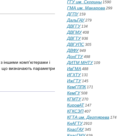
ГГУ им. Скорины
1590
ГМА им. Макарова
299
ДГПУ
159
ДальГАУ
279
ДВГГУ
134
ДВГМУ
408
ДВГТУ
936
ДВГУПС
305
ДВФУ
949
ДонГТУ
498
 з іншими комп'ютерами і
ДИТМ МНТУ
109
в, що визначають параметри
ИвГМА
488
ИГХТУ
131
ИжГТУ
145
КемГППК
171
КемГУ
508
КГМТУ
270
КировАТ
147
КГКСЭП
407
КГТА им. Дегтярева
174
КнАГТУ
2910
КрасГАУ
345
КрасГМУ
629