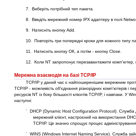
7. Виберіть потрібний тип пакета.
8. Введіть мережний номер IPX адаптеру в полі Netwo
9. Натисніть кнопку Add.
10. Повторіть три попередні кроки для кожного типу па
11. Натисніть кнопку ОК, а потім - кнопку Close.
12. Коли NT запропонує перезавантажити комп'ютер, н
Мережна взаємодія на базі TCP/IP
TCP/IP у даний час є найпоширенішим мережним прото
TCP/IP - можливість об'єднання різнорідних комп'ютерів і п
ресурсів NT із боку більшості клієнтів TCP/IP, і навпаки. У
наступні:
¨ DHCP (Dynamic Host Configuration Protocol). Служба
мережний клієнт, настроєний на використання DHC
TCP/IP. Це значно спрощує процес адміністрування
¨ WINS (Windows Internet Naming Service). Служба за