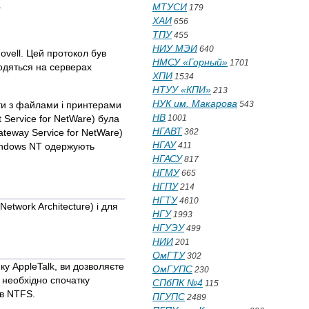
.
МТУСИ
179
ХАИ
656
ТПУ
455
НИУ МЭИ
640
vell. Цей протокол був
НМСУ «Горный»
1701
одяться на серверах
ХПИ
1534
НТУУ «КПИ»
213
НУК им. Макарова
оти з файлами і принтерами
543
НВ
 Service for NetWare) була
1001
НГАВТ
eway Service for NetWare)
362
НГАУ
Windows NT одержують
411
НГАСУ
817
НГМУ
665
НГПУ
214
НГТУ
4610
twork Architecture) і для
НГУ
1993
НГУЭУ
499
НИИ
201
ОмГТУ
302
у AppleTalk, ви дозволяєте
ОмГУПС
230
 необхідно спочатку
СПбПК №4
115
ів NTFS.
ПГУПС
2489