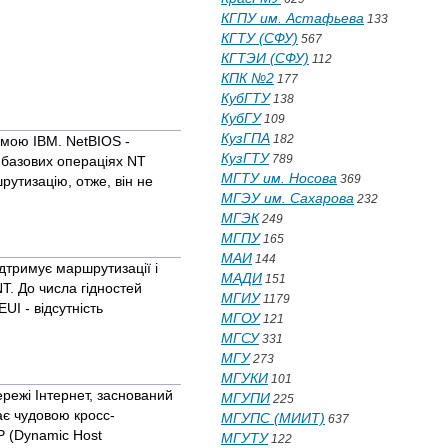
КГПУ им. Астафьева
133
КГТУ (СФУ)
567
КГТЭИ (СФУ)
112
КПК №2
177
КубГТУ
138
КубГУ
109
КузГПА
182
рмою IBM. NetBIOS -
КузГТУ
789
 базових операціях NT
МГТУ им. Носова
369
рутизацію, отже, він не
МГЭУ им. Сахарова
232
МГЭК
249
МГПУ
165
МАИ
144
дтримує маршрутизації і
МАДИ
151
T. До числа гідностей
МГИУ
1179
UI - відсутність
МГОУ
121
МГСУ
331
МГУ
273
МГУКИ
101
режі Інтернет, заснований
МГУПИ
225
ає чудовою кросс-
МГУПС (МИИТ)
637
P (Dynamic Host
МГУТУ
122