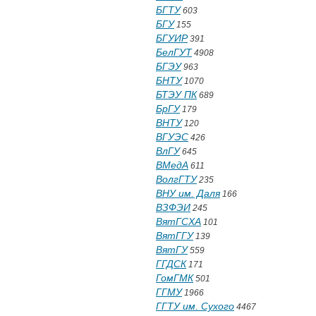
БГТУ
603
БГУ
155
БГУИР
391
БелГУТ
4908
БГЭУ
963
БНТУ
1070
БТЭУ ПК
689
БрГУ
179
ВНТУ
120
ВГУЭС
426
ВлГУ
645
ВМедА
611
ВолгГТУ
235
ВНУ им. Даля
166
ВЗФЭИ
245
ВятГСХА
101
ВятГГУ
139
ВятГУ
559
ГГДСК
171
ГомГМК
501
ГГМУ
1966
ГГТУ им. Сухого
4467