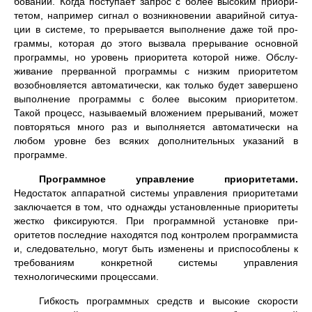
бований. Когда поступает запрос с более высоким приори­
тетом, например сигнал о возникновении аварийной ситуа­
ции в системе, то прерывается выполнение даже той про­
граммы, которая до этого вызвала прерывание основной
программы, но уровень приоритета которой ниже. Обслу­
живание прерванной программы с низким приоритетом
возобновляется автоматически, как только будет завер­шено
выполнение программы с более высоким приоритетом.
Такой процесс, называемый вложением прерываний, может
повторяться много раз и выполняется автомати­чески на
любом уровне без всяких дополнительных указа­ний в
программе.
Программное управление приоритетами.
Недостаток аппаратной системы управления приоритетами
заключает­ся в том, что однажды установленные приоритеты
жестко фиксируются. При программной установке при­
оритетов последние находятся под контролем програм­миста
и, следовательно, могут быть изменены и при­способлены к
требованиям конкретной системы управле­ния
технологическими процессами.
Гибкость программных средств и высокие скорости