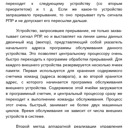
переходит к следующему устройству (со вторым
приоритетом) и т. д. Если же какое-то устройство
запрашивало прерывание, то оно прерывает путь сигнала
РПР и не допускает его пересылки дальше.
Устройство, запросившее прерывание, не только захва­
тывает сигнал РПР, но и выставляет на линии шины данных
двоичный код (вектор), представляющий собой указатель
начального адреса программы обслуживания данного
устройства. Это позволяет центральному про­цессору очень
быстро переходить к программе обработки прерываний. Для
каждого внешнего устройства резерви­руется несколько ячеек
памяти. Первая используется для хранения содержимого
счетчика команд (адреса воз­врата), а во второй хранится
адрес, с которого начинает­ся программа обслуживания
внешнего устройства. Содер­жимое этой ячейки загружается
в программный счетчик, и центральный процессор сразу же
переходит к выполне­нию команды обслуживания. Процесс
этот очень быстрый, занимает не более двух машинных
циклов. Время обслуживания не зависит от числа внешних
устройств в системе.
Второй метод аппаратной реализации управления