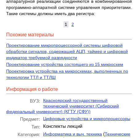
аппаратурной реализации соединяются в комбинирован­ной
программно-аппаратной системе управления приори­тетами.
Такие системы должны иметь два регистра:
1
2
Похожие материалы
Проектирование микропроцессорной системы цифровой
обработки сигналов, содержащей АЦП, таймер и цифровой
индикатор требуемой разрядности
Проектирование устройства состоящего из 15 микросхем
Проектировка устройства на микросхемах, выполненных по
технологии ТТЛ и ТТЛШ
Информация о работе
Красноярский государственный
ВУЗ:
технический университет (Сибирский
федеральный университет) (КГТУ (СФУ))
Цифровые устройства и микропроцессоры
Предмет:
Конспекты лекций
Тип:
(
Информатика и выч. техника
Технические
Категория: