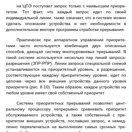
на ЦПЭ поступает запрос только с наивысшим приори­
тетом. Тот факт, что каждый запрос идет по своей
индивидуальной линии, также означает, что в системе можно
сделать опознание устройства и нет необходимости в
дополнительном векторе программы отработки преры­вания.
Практически при аппаратном управлении приорите­
тами часто используется комбинация двух описанных
способов, дающая систему многоуровневых прерываний. В
такой системе используется несколько пар линий запроса-
разрешения (ЗПР-РПР). Линии запроса спе­циальной схемой
устанавливаются на приоритетный уро­вень, а разрешение,
соответствующее каждому приоритет­ному уровню, идет по
цепочке через все внешние устрой­ства данного уровня
приоритета (рис. 8.10). Таким обра­зом, каждое устройство на
любом уровне имеет свой соб­ственный приоритет.
Система приоритетных прерываний позволяет цент­
ральному процессору непрерывно сравнивать приоритет
обслуживаемого устройства, а также собственный с при­
оритетом внешних устройств, пославших запрос, и немед­
ленно переключаться на выполнение самых срочных тре­