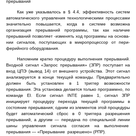
прерываний
Как уже указывалось в § 4.4, эффективность систем
автоматического управления технологическими процес­сами
значительно повышается, когда в системе возможна
организация прерываний программы, так как наличие
прерываний позволяет -изменять ход программы на основа­
нии сигналов, поступающих в микропроцессор от пери­
ферийного оборудования.
Напомним кратко процедуру выполнения прерываний.
Входной сигнал «Запрос прерывания» (ЗПР) поступает на
вход ЦПЭ (вывод 14) от внешнего устройства. Этот сигнал
анализируется в конце текущей команды. Предварительно
должен быть установлен в 1 триггер возможности
прерывания. Эта установка делается только программно, по
команде EI. Если сигнал INTE равен 1, сигнал ЗПР
инициирует процедуру перехода текущей программы в
состояние прерывания; одним из элементов этой процедуры
будет автоматический сброс в 0 триггера разрешения
прерываний, а другим — передача по спе­циальной линии
шины управления сигнала согласия на выполнение
прерывания — «Прерывание разрешено» (РПР).