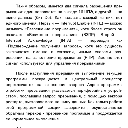
Таким образом, имеется два сигнала разрешения пре­
рывания: один появляется на выводе 16 ЦПЭ, а другой — на
шине данных (бит Do). Как называть каждый из них, нет
единого мнения. Первый — Interrupt Enable (INTE) — можно
называть «Разрешение прерывания», хотя более строго он
означает «Возможно прерывание» (ВЗПР). Второй —
Interrupt Acknowledge (INTA) — переводят как
«Подтверждение получения запроса», хотя его сущ­ность
заключается именно в согласии, иными словами раз­
решении, на выполнение прерывания (РПР). Именно этот
сигнал используется для управления прерываниями.
После наступления прерывания выполнение текущей
программы прекращается и центральный процессор
переключается на выполнение запроса. Адрес программы
отработки прерывания указывается периферийным устрой­
ством, пославшим запрос прерывания, с помощью вектора
рестарта, выставляемого на шину данных. Как только работа
этой программной секции завершится, осущест­вляется
обратный переход к прерванной программе и продолжается
ее нормальное выполнение.