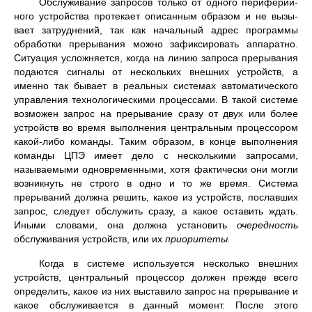
Обслуживание запросов только от одного периферий­
ного устройства протекает описанным образом и не вызы­
вает затруднений, так как начальный адрес программы
обработки прерывания можно зафиксировать аппаратно.
Ситуация усложняется, когда на линию запроса прерыва­ния
подаются сигналы от нескольких внешних устройств, а
именно так бывает в реальных системах автомати­ческого
управления технологическими процессами. В такой системе
возможен запрос на прерывание сразу от двух или более
устройств во время выполнения центральным про­цессором
какой-либо команды. Таким образом, в конце выполнения
команды ЦПЭ имеет дело с несколькими запросами,
называемыми одновременными, хотя факти­чески они могли
возникнуть не строго в одно и то же время. Система
прерываний должна решить, какое из устройств, пославших
запрос, следует обслужить сразу, а какое оставить ждать.
Иными словами, она должна установить
очередность
обслуживания устройств, или их
приоритеты.
Когда в системе используется несколько внешних
устройств, центральный процессор должен прежде всего
определить, какое из них выставило запрос на прерывание и
какое обслуживается в данный момент. После этого