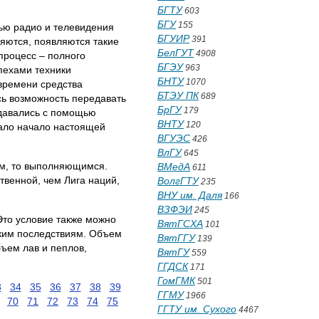
БГТУ
603
БГУ
155
ью радио и телевидения
БГУИР
391
яются, появляются такие
БелГУТ
4908
 процесс – полного
БГЭУ
963
пехами техники
БНТУ
1070
времени средства
БТЭУ ПК
689
ь возможность передавать
БрГУ
179
едавались с помощью
ВНТУ
120
дало начало настоящей
ВГУЭС
426
ВлГУ
645
ым, то выполняющимся.
ВМедА
611
венной, чем Лига наций,
ВолгГТУ
235
ВНУ им. Даля
166
ВЗФЭИ
245
Это условие также можно
ВятГСХА
101
ским последствиям. Объем
ВятГГУ
139
ъем лав и пеплов,
ВятГУ
559
ГГДСК
171
ГомГМК
501
3
34
35
36
37
38
39
ГГМУ
1966
70
71
72
73
74
75
ГГТУ им. Сухого
4467