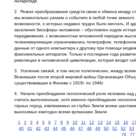
Антарктиде.
2. Резкое преобразование средств связи и обмена между 
мы моментально узнаем о событиях в любой точке земного
возможности, о которых недавно трудно было мечтать. И зде
заселения биосферы человеком – обусловлен ходом истори
передвижения, с возможностью мгновенной передачи мысли
телекоммуникации ограничивались телеграфом, телефоном,
данные от одного компьютера к другому при помощи модем
факсимильных аппаратов. Только в последние года развити
революции в человеческой цивилизации, которая входит се
3. Усиление связей, в том числе политических, между все
Возникшая после второй мировой войны Организация Объед
существовавшая в Женеве с 1919г. по 1946г.
4. Начало преобладания геологической роли человека над
считать выполненным, хотя именно преобладание геологиче
горных пород, извлекаемых из глубин Земли всеми шахтами
выносимых ежегодно всеми вулканами Земли.
1
2
3
4
5
6
7
8
9
10
11
12
13
14
15
16
1
40
41
42
43
44
45
46
47
48
49
50
51
52
53
76
77