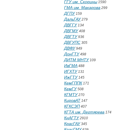
ГГУ им. Скорины
1590
ГМА им. Макарова
299
ДГПУ
159
ДальГАУ
279
ДВГГУ
134
ДВГМУ
408
ДВГТУ
936
ДВГУПС
305
ДВФУ
949
ДонГТУ
498
ДИТМ МНТУ
109
ИвГМА
488
ИГХТУ
131
ИжГТУ
145
КемГППК
171
КемГУ
508
КГМТУ
270
КировАТ
147
КГКСЭП
407
КГТА им. Дегтярева
174
КнАГТУ
2910
КрасГАУ
345
КрасГМУ
629