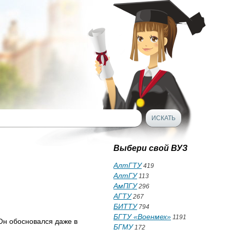
Выбери свой ВУЗ
АлтГТУ
419
АлтГУ
113
АмПГУ
296
АГТУ
267
БИТТУ
794
БГТУ «Военмех»
1191
 Он обосновался даже в
БГМУ
172