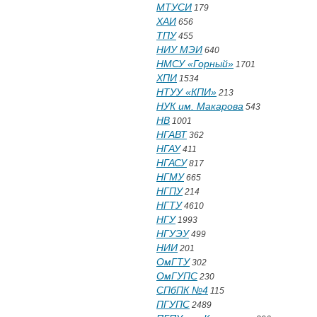
МТУСИ
179
ХАИ
656
ТПУ
455
НИУ МЭИ
640
НМСУ «Горный»
1701
ХПИ
1534
НТУУ «КПИ»
213
НУК им. Макарова
543
НВ
1001
НГАВТ
362
НГАУ
411
НГАСУ
817
НГМУ
665
НГПУ
214
НГТУ
4610
НГУ
1993
НГУЭУ
499
НИИ
201
ОмГТУ
302
ОмГУПС
230
СПбПК №4
115
ПГУПС
2489