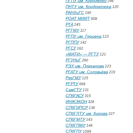
ПГПУ им. Короленко
296
ПНТУ им. Кондратюка
120
РАНХиГС
190
РОАТ МИИТ
608
РТА
245
РГГМУ
117
РГПУ им. Герцена
123
РГППУ
142
РГСУ
162
«МАТИ» — РГТУ
121
РГУНиГ
260
РЭУ им. Плеханова
123
РГАТУ им. Соловьёва
219
РязГМУ
125
РГРТУ
666
СамГТУ
131
СПбГАСУ
315
ИНЖЭКОН
328
СПбГИПСР
136
СПбГЛТУ им. Кирова
227
СПбГМТУ
143
СПбГПМУ
146
СПбГПУ
1599