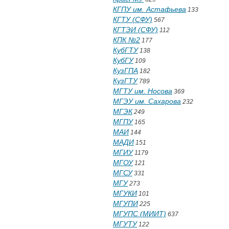
КГПУ им. Астафьева
133
КГТУ (СФУ)
567
КГТЭИ (СФУ)
112
КПК №2
177
КубГТУ
138
КубГУ
109
КузГПА
182
КузГТУ
789
МГТУ им. Носова
369
МГЭУ им. Сахарова
232
МГЭК
249
МГПУ
165
МАИ
144
МАДИ
151
МГИУ
1179
МГОУ
121
МГСУ
331
МГУ
273
МГУКИ
101
МГУПИ
225
МГУПС (МИИТ)
637
МГУТУ
122