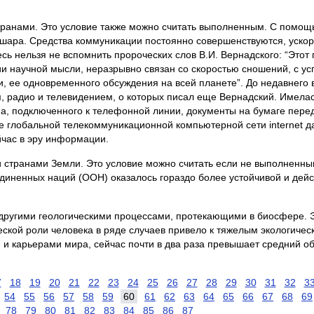
странами. Это условие также можно считать выполненным. С помощ
 шара. Средства коммуникации постоянно совершенствуются, ускор
сь нельзя не вспомнить пророческих слов В.И. Вернадского: “Этот
и научной мысли, неразрывно связан со скоростью сношений, с ус
, ее одновременного обсуждения на всей планете”. До недавнего 
 радио и телевидением, о которых писал еще Вернадский. Имелас
а, подключенного к телефонной линии, документы на бумаге пер
е глобальной телекоммуникационной компьютерной сети internet 
йчас в эру информации.
ми странами Земли. Это условие можно считать если не выполненн
иненных наций (ООН) оказалось гораздо более устойчивой и дейст
 другими геологическими процессами, протекающими в биосфере. 
ской роли человека в ряде случаев привело к тяжелым экологиче
 и карьерами мира, сейчас почти в два раза превышает средний об
7
18
19
20
21
22
23
24
25
26
27
28
29
30
31
32
3
54
55
56
57
58
59
60
61
62
63
64
65
66
67
68
69
78
79
80
81
82
83
84
85
86
87