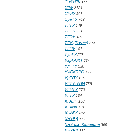
СибУПК
377
СФУ
2424
СНАУ
567
СумГУ
768
ТРТУ
149
ТОГУ
551
ТГЭУ
325
ТГУ (Томск)
276
ТГПУ
181
ТулГУ
553
УкрГАЖТ
234
УлГТУ
536
УИПКПРО
123
УрГПУ
195
УГТУ-УПИ
758
УГНТУ
570
УГТУ
134
ХГАЭП
138
ХГАФК
110
ХНАГХ
407
ХНУВД
512
ХНУ им. Каразина
305
ХНУРЭ
325