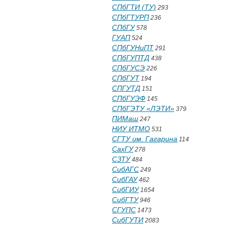
СПбГТИ (ТУ)
293
СПбГТУРП
236
СПбГУ
578
ГУАП
524
СПбГУНиПТ
291
СПбГУПТД
438
СПбГУСЭ
226
СПбГУТ
194
СПГУТД
151
СПбГУЭФ
145
СПбГЭТУ «ЛЭТИ»
379
ПИМаш
247
НИУ ИТМО
531
СГТУ им. Гагарина
114
СахГУ
278
СЗТУ
484
СибАГС
249
СибГАУ
462
СибГИУ
1654
СибГТУ
946
СГУПС
1473
СибГУТИ
2083