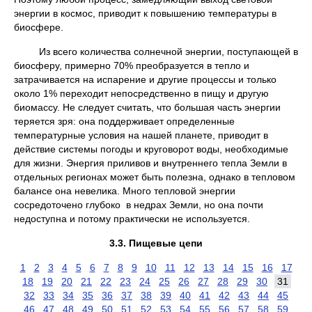
энергии в космос, приводит к повышению температуры в
биосфере.
Из всего количества солнечной энергии, поступающей в
биосферу, примерно 70% преобразуется в тепло и
затрачивается на испарение и другие процессы и только
около 1% переходит непосредственно в пищу и другую
биомассу. Не следует считать, что большая часть энергии
теряется зря: она поддерживает определенные
температурные условия на нашей планете, приводит в
действие системы погоды и круговорот воды, необходимые
для жизни. Энергия приливов и внутреннего тепла Земли в
отдельных регионах может быть полезна, однако в тепловом
балансе она невелика. Много тепловой энергии
сосредоточено глубоко в недрах Земли, но она почти
недоступна и потому практически не используется.
3.3. Пищевые цепи
1
2
3
4
5
6
7
8
9
10
11
12
13
14
15
16
17
18
19
20
21
22
23
24
25
26
27
28
29
30
31
32
33
34
35
36
37
38
39
40
41
42
43
44
45
46
47
48
49
50
51
52
53
54
55
56
57
58
59