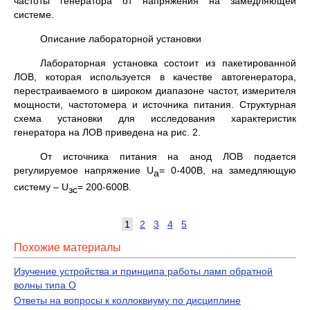
частоты генератора от напряжения на замедляющей
системе.
Описание лабораторной установки
Лабораторная установка состоит из пакетированной
ЛОВ, которая используется в качестве автогенератора,
перестраиваемого в широком диапазоне частот, измерителя
мощности, частотомера и источника питания. Структурная
схема установки для исследования характеристик
генератора на ЛОВ приведена на рис. 2.
От источника питания на анод ЛОВ подается
регулируемое напряжение U
= 0-400В, на замедляющую
a
систему – U
= 200-600В.
зс
1
2
3
4
5
Похожие материалы
Изучение устройства и принципа работы ламп обратной
волны типа О
Ответы на вопросы к коллоквиуму по дисциплине