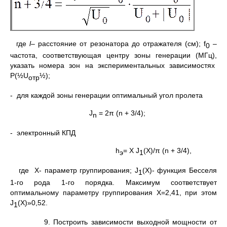
где
l
– расстояние от резонатора до отражателя (см); f
–
0
частота, соответствующая центру зоны генерации (МГц),
указать номера зон на экспериментальных зависимостях
P(½U
½);
отр
- для каждой зоны генерации оптимальный угол пролета
J
= 2π (n + 3/4);
n
- электронный КПД
h
= X J
(X)/π (n + 3/4),
э
1
где X- параметр группирования; J
(X)- функция Бесселя
1
1-го рода 1-го порядка. Максимум соответствует
оптимальному параметру группирования X=2,41, при этом
J
(X)»0,52.
1
9. Построить зависимости выходной мощности от