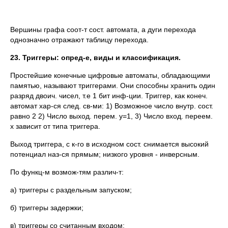
Вершины графа соот-т сост. автомата, а дуги перехода
однозначно отражают таблицу перехода.
23. Триггеры: опред-е, виды и классификация.
Простейшие конечные цифровые автоматы, обладающими
памятью, называют триггерами. Они способны хранить один
разряд двоич. чисел, т.е 1 бит инф-ции. Триггер, как конеч.
автомат хар-ся след. св-ми: 1) Возможное число внутр. сост.
равно 2 2) Число выход. перем. y=1, 3) Число вход. переем.
x зависит от типа триггера.
Выход триггера, с к-го в исходном сост. снимается высокий
потенциал наз-ся прямым; низкого уровня - инверсным.
По функц-м возмож-тям различ-т:
а) триггеры с раздельным запуском;
б) триггеры задержки;
в) триггеры со считанным входом;