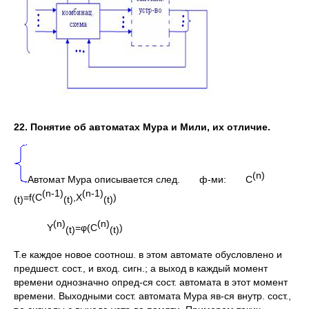
22. Понятие об автоматах Мура и Мили, их отличие.
(
n)
Автомат Мура описывается след. ф-ми: C
(
n-1)
(
n-1)
=f(C
,X
)
(
t)
(
t)
(
t)
(n)
(n)
Y
=φ(C
)
(t)
(t)
Т.е каждое новое соотнош. в этом автомате обусловлено и
предшест. сост., и вход. сигн.; а выход в каждый момент
времени однозначно опред-ся сост. автомата в этот момент
времени. Выходными сост. автомата Мура яв-ся внутр. сост.,