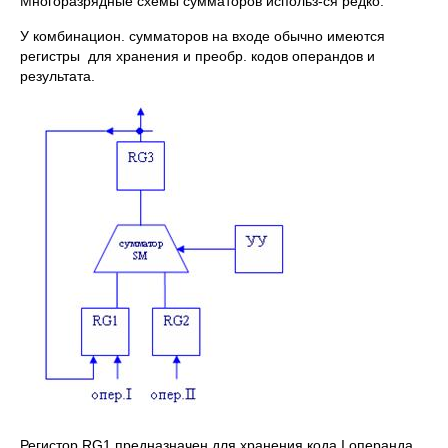
Многоразрядные схемы сумматоров использ-ся редко.
У комбинацион. сумматоров на входе обычно имеются
регистры для хранения и преобр. кодов операндов и
результата.
Регистор RG1 предназначен для хранения кода I операнда,