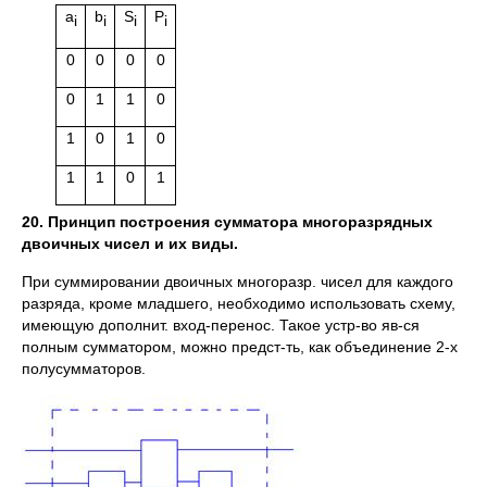
a
b
S
P
i
i
i
i
0
0
0
0
0
1
1
0
1
0
1
0
1
1
0
1
20. Принцип построения сумматора многоразрядных
двоичных чисел и их виды.
При суммировании двоичных многоразр. чисел для каждого
разряда, кроме младшего, необходимо использовать схему,
имеющую дополнит. вход-перенос. Такое устр-во яв-ся
полным сумматором, можно предст-ть, как объединение 2-х
полусумматоров.