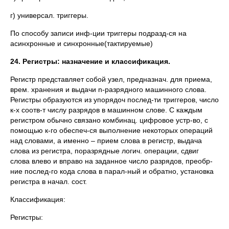
г) универсал. триггеры.
По способу записи инф-ции триггеры подразд-ся на
асинхронные и синхронные(тактируемые)
24. Регистры: назначение и классификация.
Регистр представляет собой узел, предназнач. для приема,
врем. хранения и выдачи n-разрядного машинного слова.
Регистры образуются из упорядоч послед-ти триггеров, число
к-х соотв-т числу разрядов в машинном слове. С каждым
регистром обычно связано комбинац. цифровое устр-во, с
помощью к-го обеспеч-ся выполнение некоторых операций
над словами, а именно – прием слова в регистр, выдача
слова из регистра, поразрядные логич. операции, сдвиг
слова влево и вправо на заданное число разрядов, преобр-
ние послед-го кода слова в парал-ный и обратно, установка
регистра в начал. сост.
Классификация:
Регистры: