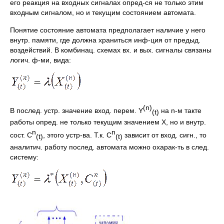
его реакция на входных сигналах опред-ся не только этим
входным сигналом, но и текущим состоянием автомата.
Понятие состояние автомата предполагает наличие у него
внутр. памяти, где должна храниться инф-ция от предыд.
воздействий. В комбинац. схемах вх. и вых. сигналы связаны
логич. ф-ми, вида:
(
n)
В послед. устр. значение вход. перем. Y
на n-м такте
(
t)
работы опред. не только текущим значением X, но и внутр.
n
n
сост. С
, этого устр-ва. Т.к. С
зависит от вход. сигн., то
(
t)
(
t)
аналитич. работу послед. автомата можно охарак-ть в след.
систему: