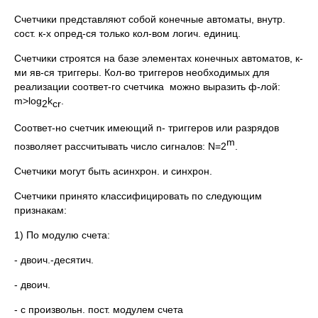
Счетчики представляют собой конечные автоматы, внутр.
сост. к-х опред-ся только кол-вом логич. единиц.
Счетчики строятся на базе элементах конечных автоматов, к-
ми яв-ся триггеры. Кол-во триггеров необходимых для
реализации соответ-го счетчика можно выразить ф-лой:
m>log
k
.
2
cr
Соответ-но счетчик имеющий n- триггеров или разрядов
m
позволяет рассчитывать число сигналов: N=2
.
Счетчики могут быть асинхрон. и синхрон.
Счетчики принято классифицировать по следующим
признакам:
1) По модулю счета:
- двоич.-десятич.
- двоич.
- с произвольн. пост. модулем счета