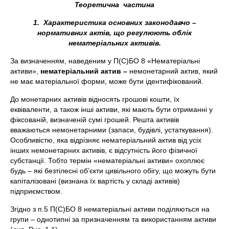
Теоретична частина
1.
Характеристика основних законодавчо –
нормативних актів, що регулюють облік
нематеріальних активів.
За визначенням, наведеним у П(С)БО 8 «Нематеріальні
активи»,
нематеріальний актив –
немонетарний актив, який
не має матеріальної форми, може бути ідентифікований.
До монетарних активів відносять грошові кошти, їх
еквіваленти, а також інші активи, які мають бути отриманні у
фіксованій, визначеній сумі грошей. Решта активів
вважаються немонетарними (запаси, будівлі, устаткування).
Особливістю, яка відрізняє нематеріальний актив від усіх
інших немонетарних активів, є відсутність його фізичної
субстанції. Тобто термін «нематеріальні активи» охоплює
будь – які безтілесні об’єкти цивільного обігу, що можуть бути
капіталізовані (визнана їх вартість у складі активів)
підприємством.
Згідно з п.5 П(С)БО 8 нематеріальні активи поділяються на
групи – однотипні за призначенням та використанням активи