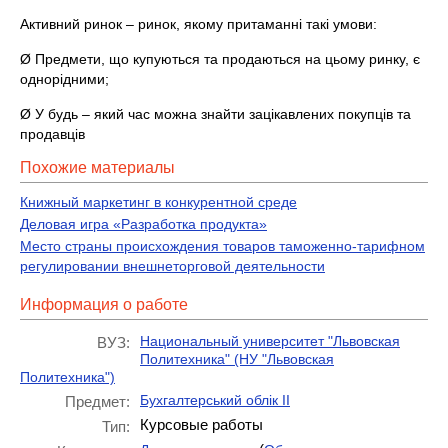
Активний ринок – ринок, якому притаманні такі умови:
Ø Предмети, що купуються та продаються на цьому ринку, є
однорідними;
Ø У будь – який час можна знайти зацікавлених покупців та
продавців
Похожие материалы
Книжный маркетинг в конкурентной среде
Деловая игра «Разработка продукта»
Место страны происхождения товаров таможенно-тарифном
регулировании внешнеторговой деятельности
Информация о работе
Национальный университет "Львовская
ВУЗ:
Политехника" (НУ "Львовская
Политехника")
Бухгалтерський облік ІІ
Предмет:
Курсовые работы
Тип: