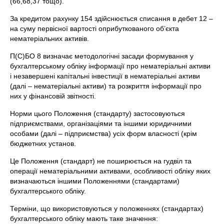
(66,68,37 тощо).
За кредитом рахунку 154 здійснюється списання в дебет 12 –
на суму первісної вартості оприбуткованого об’єкта
нематеріальних активів.
П(С)БО 8 визначає методологічні засади формування у
бухгалтерському обліку інформації про нематеріальні активи
і незавершені капітальні інвестиції в нематеріальні активи
(далі – нематеріальні активи) та розкриття інформації про
них у фінансовій звітності.
Норми цього Положення (стандарту) застосовуються
підприємствами, організаціями та іншими юридичними
особами (далі – підприємства) усіх форм власності (крім
бюджетних установ.
Це Положення (стандарт) не поширюється на гудвіл та
операції нематеріальними активами, особливості обліку яких
визначаються іншими Положеннями (стандартами)
бухгалтерського обліку.
Терміни, що використовуються у положеннях (стандартах)
бухгалтерського обліку мають таке значення: