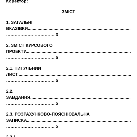
Коректор:
ЗМІСТ
1. ЗАГАЛЬНІ
ВКАЗІВКИ.........................................................................................
……………………………..3
2. ЗМІСТ КУРСОВОГО
ПРОЕКТУ...........................................................................................
……………………………..5
2.1. ТИТУЛЬНИИ
ЛИСТ.............................................................................................
……………………………..5
2.2.
ЗАВДАННЯ.......................................................................................
……………………………..5
2.3. РОЗРАХУНКОВО-ПОЯСНЮВАЛЬНА
ЗАПИСКА..........................................................................................
……………………………..5