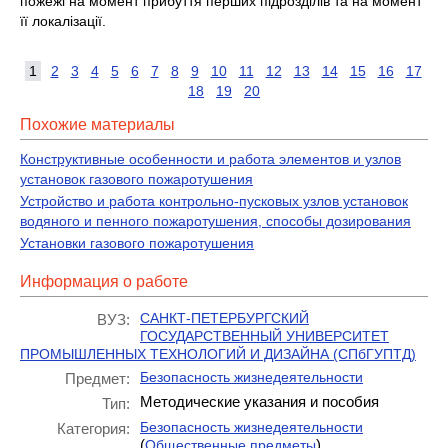
пожежі на момент прибуття перших підрозділів та на момент
її локалізації.
1
2
3
4
5
6
7
8
9
10
11
12
13
14
15
16
17
18
19
20
Похожие материалы
Конструктивные особенности и работа элементов и узлов
установок газового пожаротушения
Устройство и работа контрольно-пусковых узлов установок
водяного и пенного пожаротушения, способы дозирования
Установки газового пожаротушения
Информация о работе
САНКТ-ПЕТЕРБУРГСКИЙ
ВУЗ:
ГОСУДАРСТВЕННЫЙ УНИВЕРСИТЕТ
ПРОМЫШЛЕННЫХ ТЕХНОЛОГИЙ И ДИЗАЙНА (СПбГУПТД)
Безопасность жизнедеятельности
Предмет:
Методические указания и пособия
Тип:
Безопасность жизнедеятельности
Категория:
(
)
Общественные предметы