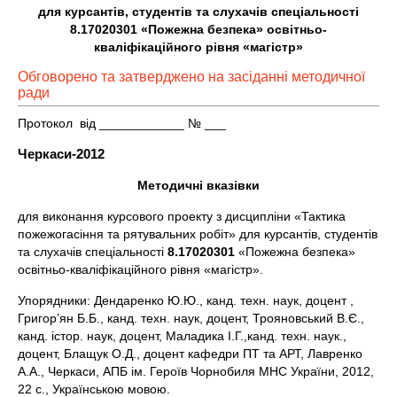
для курсантів, студентів та слухачів спеціальності
8.17020301 «Пожежна безпека» освітньо-
кваліфікаційного рівня «магістр»
Обговорено та затверджено на засіданні методичної
ради
Протокол від ____________ № ___
Черкаси-2012
Методичні вказівки
для виконання курсового проекту з дисципліни «Тактика
пожежогасіння та рятувальних робіт» для курсантів, студентів
та слухачів спеціальності
8.17020301
«Пожежна безпека»
освітньо-кваліфікаційного рівня «магістр».
Упорядники: Дендаренко Ю.Ю., канд. техн. наук, доцент ,
Григор’ян Б.Б., канд. техн. наук, доцент, Трояновський В.Є.,
канд. істор. наук, доцент, Маладика І.Г.,канд. техн. наук.,
доцент, Блащук О.Д., доцент кафедри ПТ та АРТ, Лавренко
А.А., Черкаси, АПБ ім. Героїв Чорнобиля МНС України, 2012,
22 с., Українською мовою.