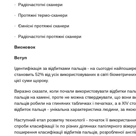
· Радіочастотні сканери
· Протяжні термо-сканери
· Ємнісні протяжні сканери
· Радіочастотні протяжні сканери
Висновок
Вступ
Ідентифікація за відбитками пальців - на сьогодні найпошире
становить 52% від усіх використовуваних в світі біометрични
цієї суми щороку.
Виразно сказати, коли почали використовувати відбитки паль
пальців на камені, проте не можна стверджувати, що вони ви
пальців робили на глиняних табличках і печатках, а в XIV сто
відбиток пальця - унікальна характеристика людини, за якою
Наступний етап розвитку технології - початок її використанн
спроби класифікації їх по різних ділянках папілярного візе
поширення класифікації відбитків пальців, розробленої англі