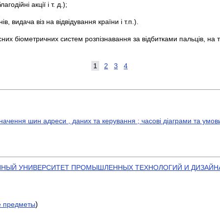
одійні акції і т. д.);
, видача віз на відвідування країни і т.п.).
их біометричних систем розпізнавання за відбитками пальців, на те,
1
2
3
4
начення шин адреси , даних та керування ; часові діаграми та умо
ННЫЙ УНИВЕРСИТЕТ ПРОМЫШЛЕННЫХ ТЕХНОЛОГИЙ И ДИЗАЙНА
)
е предметы