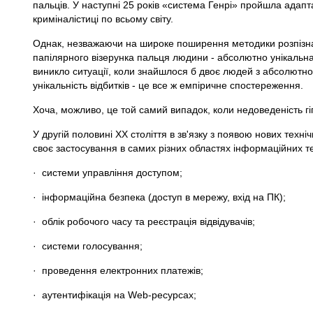
пальців. У наступні 25 років «система Генрі» пройшла адапт
криміналістиці по всьому світу.
Однак, незважаючи на широке поширення методики розпізнава
папілярного візерунка пальця людини - абсолютно унікальна х
виникло ситуації, коли знайшлося б двоє людей з абсолютно
унікальність відбитків - це все ж емпіричне спостереження.
Хоча, можливо, це той самий випадок, коли недоведеність гі
У другій половині ХХ століття в зв'язку з появою нових техн
своє застосування в самих різних областях інформаційних т
· системи управління доступом;
· інформаційна безпека (доступ в мережу, вхід на ПК);
· облік робочого часу та реєстрація відвідувачів;
· системи голосування;
· проведення електронних платежів;
· аутентифікація на Web-ресурсах;