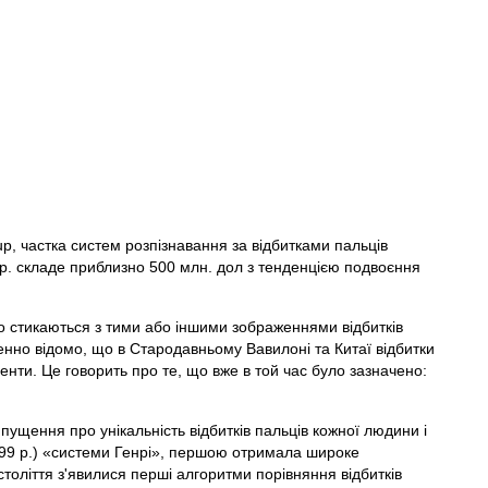
up, частка систем розпізнавання за відбитками пальців
3 р. складе приблизно 500 млн. дол з тенденцією подвоєння
то стикаються з тими або іншими зображеннями відбитків
менно відомо, що в Стародавньому Вавилоні та Китаї відбитки
менти. Це говорить про те, що вже в той час було зазначено:
ипущення про унікальність відбитків пальців кожної людини і
1899 р.) «системи Генрі», першою отримала широке
століття з'явилися перші алгоритми порівняння відбитків