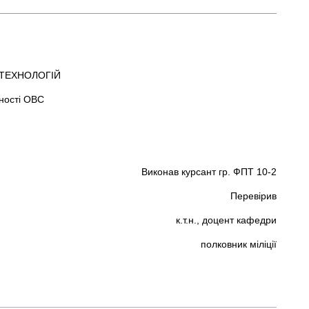
 ТЕХНОЛОГІЙ
ності ОВС
Виконав курсант гр. ФПТ 10-2
Перевірив
к.т.н., доцент кафедри
полковник міліції