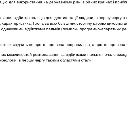
ацію для використання на державному рівні в різних країнах і приб
ння відбитків пальців для ідентифікації людини, в першу чергу в 
арактеристика. І хоча за всю більш ніж сторічну історію використанн
 однаковими відбитками пальців (помилки програмно-апаратних реа
потези свідчить не про те, що вона неправильна, а про те, що вона
ічних можливостей розпізнавання за відбитками пальців почало виход
ехнологій; в першу чергу такими областями стали: