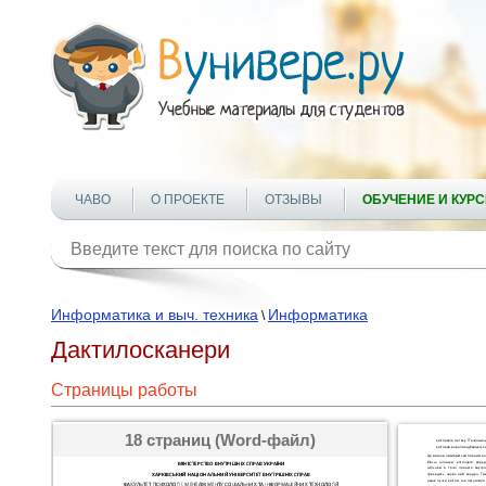
ЧАВО
О ПРОЕКТЕ
ОТЗЫВЫ
ОБУЧЕНИЕ И КУР
Информатика и выч. техника
Информатика
\
Дактилосканери
Страницы работы
18 страниц (Word-файл)