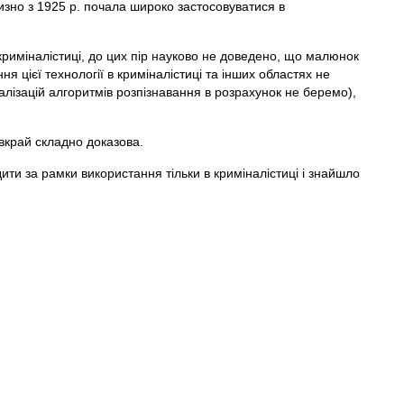
лизно з 1925 р. почала широко застосовуватися в
криміналістиці, до цих пір науково не доведено, що малюнок
я цієї технології в криміналістиці та інших областях не
лізацій алгоритмів розпізнавання в розрахунок не беремо),
 вкрай складно доказова.
ити за рамки використання тільки в криміналістиці і знайшло