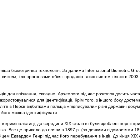
ніша біометрична технологія. За даними International Biometric Gro
х систем, і за прогнозами обсяг продажів таких систем тільки в 200
ців для впізнання, складно. Археологи під час розкопок досить час
користовувалися для ідентифікації. Крім того, з іншого боку досте
літті в Персії відбитками пальців «підписували» різні державні доку
 його можна ідентифікувати.
я в криміналістиці, до середини XIX століття були зроблені перші пр
рунка. Все це привело до появи в 1897 р. (за деякими відомостями 
йцем Едвардом Генрі під час його перебування в Індії. До кінця XIX 