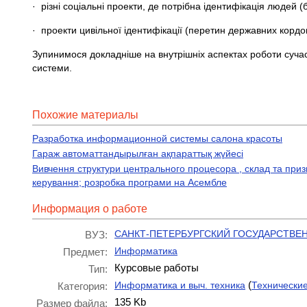
· різні соціальні проекти, де потрібна ідентифікація людей (благ
· проекти цивільної ідентифікації (перетин державних кордонів
Зупинимося докладніше на внутрішніх аспектах роботи сучасн
системи.
Похожие материалы
Разработка информационной системы салона красоты
Гараж автоматтандырылған ақпараттық жүйесі
Вивчення структури центрального процесора , склад та приз
керування; розробка програми на Асембле
Информация о работе
САНКТ-ПЕТЕРБУРГСКИЙ ГОСУДАРСТВЕ
ВУЗ:
Информатика
Предмет:
Курсовые работы
Тип:
(
Информатика и выч. техника
Технически
Категория:
135 Kb
Размер файла: