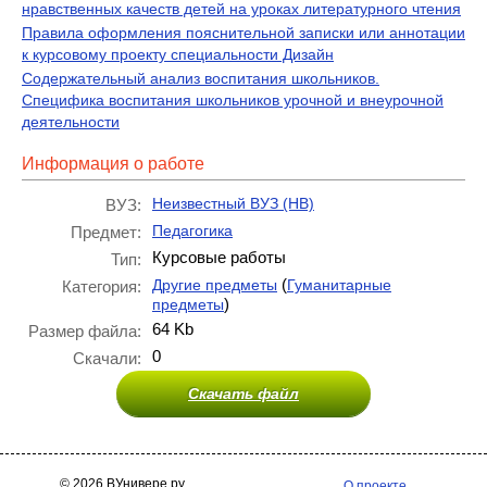
нравственных качеств детей на уроках литературного чтения
Правила оформления пояснительной записки или аннотации
к курсовому проекту специальности Дизайн
Содержательный анализ воспитания школьников.
Специфика воспитания школьников урочной и внеурочной
деятельности
Информация о работе
Неизвестный ВУЗ (НВ)
ВУЗ:
Педагогика
Предмет:
Курсовые работы
Тип:
(
Другие предметы
Гуманитарные
Категория:
)
предметы
64 Kb
Размер файла:
0
Скачали:
Скачать файл
© 2026 ВУнивере.ру
О проекте