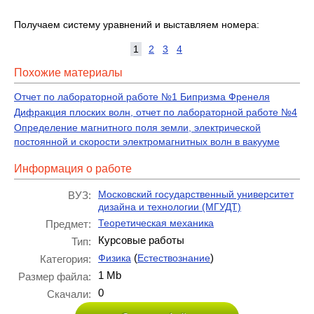
Получаем систему уравнений и выставляем номера:
1
2
3
4
Похожие материалы
Отчет по лабораторной работе №1 Бипризма Френеля
Дифракция плоских волн, отчет по лабораторной работе №4
Определение магнитного поля земли, электрической
постоянной и скорости электромагнитных волн в вакууме
Информация о работе
Московский государственный университет
ВУЗ:
дизайна и технологии (МГУДТ)
Теоретическая механика
Предмет:
Курсовые работы
Тип:
(
)
Физика
Естествознание
Категория:
1 Mb
Размер файла:
0
Скачали: