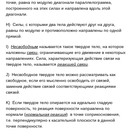
точке, равна по модулю диагонали параллелограмма,
построенного на этих силах и направлена вдоль этой
диагонали.
H) Силы, с которыми два тела действуют друг на друга,
равны по модулю и противоположно направлены по одной
прямой.
I)
Несвободным
называется такое твердое тело, на которое
наложены
связи
, ограничивающие его движение в некоторых
направлениях. Сила, характеризующая действие связи на
твердое тело, называется
реакцией связи
.
J) Несвободное твердое тело можно рассматривать как
свободное, если его мысленно освободить от связей,
заменив действие связей соответствующими реакциями
связей.
K) Если твердое тело опирается на идеально гладкую
поверхность, то реакция поверхности направлена по
нормали (
нормальная реакция
) в точке соприкосновения,
т.е. перпендикулярно к касательной плоскости в данной
точке поверхности.