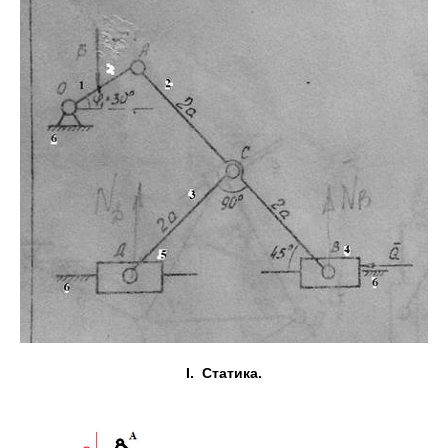
I.
Статика.