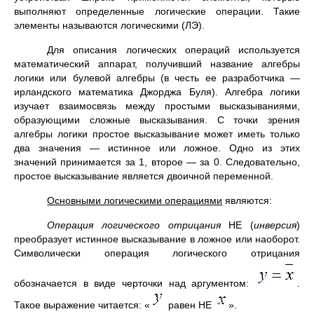
выполняют определенные логические операции. Такие
элементы называются логическими (ЛЭ).
Для описания логических операций используется
математический аппарат, получивший название алгебры
логики или булевой алгебры (в честь ее разработчика —
ирландского математика Джорджа Буля). Алгебра логики
изучает взаимосвязь между простыми высказываниями,
образующими сложные высказывания. С точки зрения
алгебры логики простое высказывание может иметь только
два значения — истинное или ложное. Одно из этих
значений принимается за 1, второе — за 0. Следовательно,
простое высказывание является двоичной переменной.
Основными логическими операциями
являются:
Операция логического отрицания
НЕ (
инверсия
)
преобразует истинное высказывание в ложное или наоборот.
Символически операция логического отрицания
обозначается в виде черточки над аргументом:
.
Такое выражение читается: «
равен НЕ
».