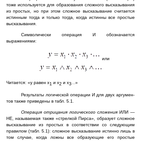
тоже используется для образования сложного высказывания
из простых, но при этом сложное высказывание считается
истинным тогда и только тогда, когда истинны все простые
высказывания.
Символически операция И обозначается
выражениями:
или
Читается: «у равен х
и х
и х
...»
1
2
3
Результаты логической операции И для двух аргумен­
тов также приведены в табл. 5.1.
Операция отрицания логического сложения
ИЛИ —
НЕ, называемая также «стрелкой Пирса», образует сложное
высказывание из простых в соответствии со следующим
правилом (табл. 5.1): сложное высказывание истинно лишь в
том случае, когда ложны все образующие его простые