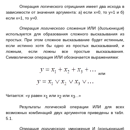
Операция логического отрицания имеет два исхода в
зависимости от значения аргумента: а) если х=0, то у=1 и б)
если х=1, то у=0.
Операция логического сложения
ИЛИ (
дизъюнкция
)
используется для образования сложного высказывания из
простых. При этом сложное высказывание будет истинным,
если истинно хотя бы одно из простых высказываний, и
ложным, если ложны все простые высказывания.
Символически операция ИЛИ обозначается выражениями:
или
Читается: «у равен х
или х
или х
...»
1
2
3
Результаты логической операции ИЛИ для всех
возможных комбинаций двух аргументов приведены в табл.
5.1.
Операция логического умножения
И (
конъюнкция
)