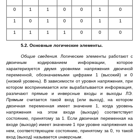
0
1
1
0
0
1
0
1
0
1
0
0
1
1
1
1
1
1
0
0
0
5.2. Основные логические элементы.
Общие сведения.
Логические элементы работают с
двоичным кодированием информации, которое
характеризуется двумя уровнями напряжения двоичной
переменной, обозначаемыми цифрами 1 (высокий) и 0
(низкий уровень). В зависимости от уровня напряжения, при
котором воспринимается или вырабатывается информация,
различают прямые и инверсные входы и выходы ЛЭ.
Прямым
считается такой вход (или выход), на котором
двоичная переменная имеет значение 1, когда уровень
напряжения на этом входе (выходе) соответствует
состоянию, принятому за 1. Если двоичная переменная на
входе (выходе) имеет значение 1 при уровне напряжения на
нем, соответствующем состоянию, принятому за 0, то такой
вход (выход) называется
инверсным
.