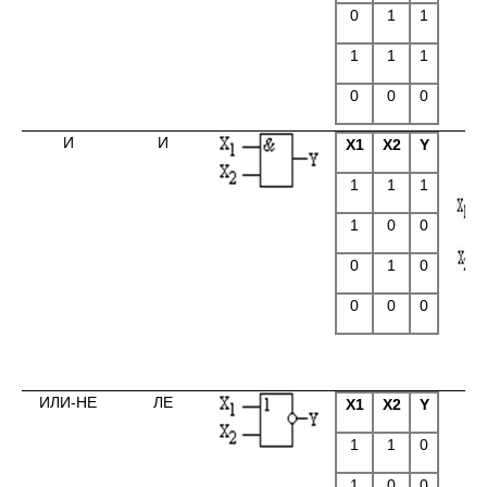
0
1
1
1
1
1
0
0
0
И
И
X1
X2
Y
1
1
1
1
0
0
0
1
0
0
0
0
ИЛИ-НЕ
ЛЕ
X1
X2
Y
1
1
0
1
0
0