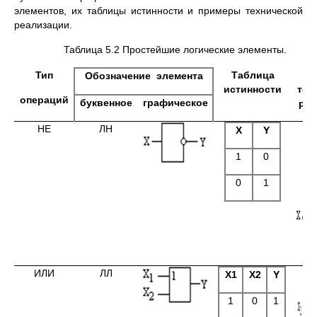
элементов, их таблицы истинности и примеры технической
реализации.
Таблица 5.2 Простейшие логические элементы.
Тип
Таблица
П
Обозначение элемента
истинности
тех
операций
буквенное
графическое
реа
НЕ
ЛН
X
Y
1
0
0
1
ИЛИ
ЛЛ
X1
X2
Y
1
0
1