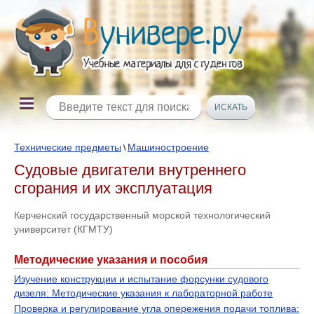
Технические предметы
Машиностроение
\
Судовые двигатели внутреннего
сгорания и их эксплуатация
Керченский государственный морской технологический
университет (КГМТУ)
Методические указания и пособия
Изучение конструкции и испытание форсунки судового
дизеля: Методические указания к лабораторной работе
Проверка и регулирование угла опережения подачи топлива: