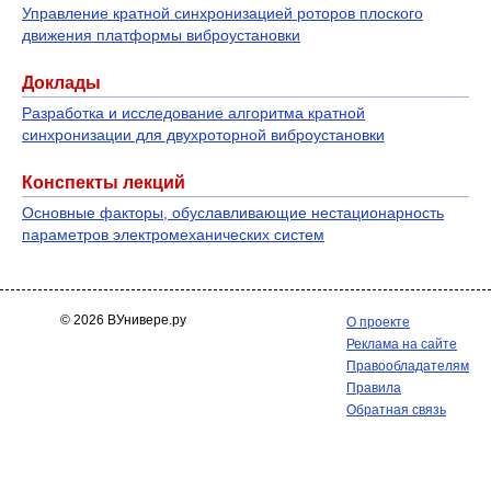
Управление кратной синхронизацией роторов плоского
движения платформы виброустановки
Доклады
Разработка и исследование алгоритма кратной
синхронизации для двухроторной виброустановки
Конспекты лекций
Основные факторы, обуславливающие нестационарность
параметров электромеханических систем
© 2026 ВУнивере.ру
О проекте
Реклама на сайте
Правообладателям
Правила
Обратная связь