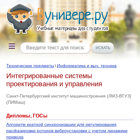
Технические предметы
Информатика и выч. техника
\
Интегрированные системы
проектирования и управления
Санкт-Петербургский институт машиностроения (ЛМЗ-ВТУЗ)
(ПИМаш)
Дипломы, ГОСы
Алгоритм кратной синхронизации для регулирования
расфазировки роторов виброустановки с учетом динамики
привода