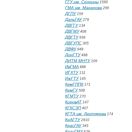
ГГУ им. Скорины
1590
ГМА им. Макарова
299
ДГПУ
159
ДальГАУ
279
ДВГГУ
134
ДВГМУ
408
ДВГТУ
936
ДВГУПС
305
ДВФУ
949
ДонГТУ
498
ДИТМ МНТУ
109
ИвГМА
488
ИГХТУ
131
ИжГТУ
145
КемГППК
171
КемГУ
508
КГМТУ
270
КировАТ
147
КГКСЭП
407
КГТА им. Дегтярева
174
КнАГТУ
2910
КрасГАУ
345
КрасГМУ
629