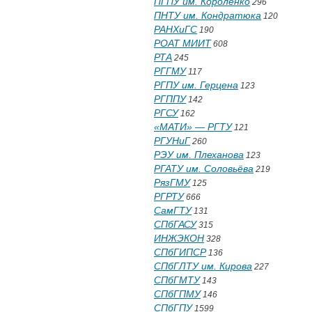
ПГПУ им. Короленко
296
ПНТУ им. Кондратюка
120
РАНХиГС
190
РОАТ МИИТ
608
РТА
245
РГГМУ
117
РГПУ им. Герцена
123
РГППУ
142
РГСУ
162
«МАТИ» — РГТУ
121
РГУНиГ
260
РЭУ им. Плеханова
123
РГАТУ им. Соловьёва
219
РязГМУ
125
РГРТУ
666
СамГТУ
131
СПбГАСУ
315
ИНЖЭКОН
328
СПбГИПСР
136
СПбГЛТУ им. Кирова
227
СПбГМТУ
143
СПбГПМУ
146
СПбГПУ
1599