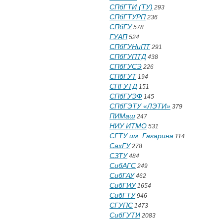
СПбГТИ (ТУ)
293
СПбГТУРП
236
СПбГУ
578
ГУАП
524
СПбГУНиПТ
291
СПбГУПТД
438
СПбГУСЭ
226
СПбГУТ
194
СПГУТД
151
СПбГУЭФ
145
СПбГЭТУ «ЛЭТИ»
379
ПИМаш
247
НИУ ИТМО
531
СГТУ им. Гагарина
114
СахГУ
278
СЗТУ
484
СибАГС
249
СибГАУ
462
СибГИУ
1654
СибГТУ
946
СГУПС
1473
СибГУТИ
2083