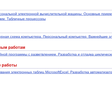
сональной электронной вычислительной машины. Основные прием
амм. Табличные процессоры
турная схема компьютера. Персональный компьютер. Важнейшие э
ным работам
ейной программы с разветвлением. Разработка и отладка цикличес
е работы
вания электронных таблиц MicrosoftExcel. Разработка автоматизато