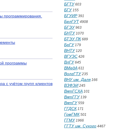
БГТУ
603
БГУ
155
БГУИР
ы программирования.
391
БелГУТ
4908
БГЭУ
963
БНТУ
1070
БТЭУ ПК
689
лементы
БрГУ
179
ВНТУ
120
ВГУЭС
426
ВлГУ
645
кой программы
ВМедА
611
ВолгГТУ
235
ВНУ им. Даля
166
ра с учётом групп клиентов
ВЗФЭИ
245
ВятГСХА
101
ВятГГУ
139
ВятГУ
559
ГГДСК
171
ГомГМК
501
ГГМУ
1966
ГГТУ им. Сухого
4467