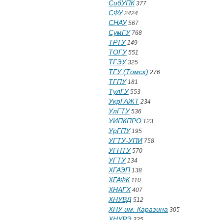
СибУПК
377
СФУ
2424
СНАУ
567
СумГУ
768
ТРТУ
149
ТОГУ
551
ТГЭУ
325
ТГУ (Томск)
276
ТГПУ
181
ТулГУ
553
УкрГАЖТ
234
УлГТУ
536
УИПКПРО
123
УрГПУ
195
УГТУ-УПИ
758
УГНТУ
570
УГТУ
134
ХГАЭП
138
ХГАФК
110
ХНАГХ
407
ХНУВД
512
ХНУ им. Каразина
305
ХНУРЭ
325