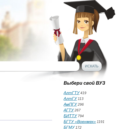
Выбери свой ВУЗ
АлтГТУ
419
АлтГУ
113
АмПГУ
296
АГТУ
267
БИТТУ
794
БГТУ «Военмех»
1191
БГМУ
172