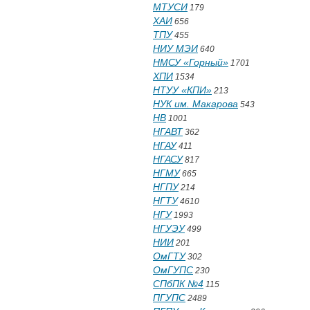
МТУСИ
179
ХАИ
656
ТПУ
455
НИУ МЭИ
640
НМСУ «Горный»
1701
ХПИ
1534
НТУУ «КПИ»
213
НУК им. Макарова
543
НВ
1001
НГАВТ
362
НГАУ
411
НГАСУ
817
НГМУ
665
НГПУ
214
НГТУ
4610
НГУ
1993
НГУЭУ
499
НИИ
201
ОмГТУ
302
ОмГУПС
230
СПбПК №4
115
ПГУПС
2489