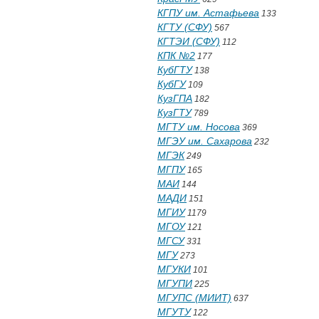
КГПУ им. Астафьева
133
КГТУ (СФУ)
567
КГТЭИ (СФУ)
112
КПК №2
177
КубГТУ
138
КубГУ
109
КузГПА
182
КузГТУ
789
МГТУ им. Носова
369
МГЭУ им. Сахарова
232
МГЭК
249
МГПУ
165
МАИ
144
МАДИ
151
МГИУ
1179
МГОУ
121
МГСУ
331
МГУ
273
МГУКИ
101
МГУПИ
225
МГУПС (МИИТ)
637
МГУТУ
122