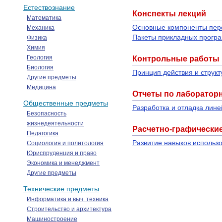
Естествознание
Конспекты лекций
Математика
Основные компоненты пер
Механика
Пакеты прикладных прогр
Физика
Химия
Геология
Контрольные работы
Биология
Принцип действия и струк
Другие предметы
Медицина
Отчеты по лаборатор
Общественные предметы
Разработка и отладка лин
Безопасность
жизнедеятельности
Расчетно-графически
Педагогика
Развитие навыков использо
Социология и политология
Юриспруденция и право
Экономика и менеджмент
Другие предметы
Технические предметы
Информатика и выч. техника
Строительство и архитектура
Машиностроение