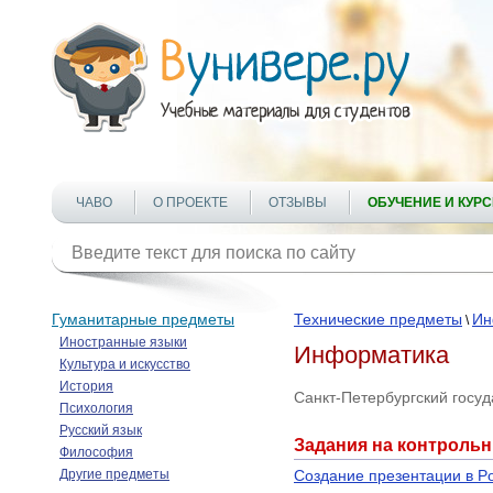
ЧАВО
О ПРОЕКТЕ
ОТЗЫВЫ
ОБУЧЕНИЕ И КУР
Гуманитарные предметы
Технические предметы
Ин
\
Иностранные языки
Информатика
Культура и искусство
История
Санкт-Петербургский госу
Психология
Русский язык
Задания на контроль
Философия
Другие предметы
Создание презентации в Po