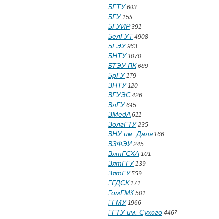
БГТУ
603
БГУ
155
БГУИР
391
БелГУТ
4908
БГЭУ
963
БНТУ
1070
БТЭУ ПК
689
БрГУ
179
ВНТУ
120
ВГУЭС
426
ВлГУ
645
ВМедА
611
ВолгГТУ
235
ВНУ им. Даля
166
ВЗФЭИ
245
ВятГСХА
101
ВятГГУ
139
ВятГУ
559
ГГДСК
171
ГомГМК
501
ГГМУ
1966
ГГТУ им. Сухого
4467