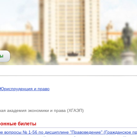
СЫ
Юриспруденция и право
ная академия экономики и права (ХГАЭП)
ионные билеты
е вопросы № 1-56 по дисциплине "Правоведение" (Гражданское пр