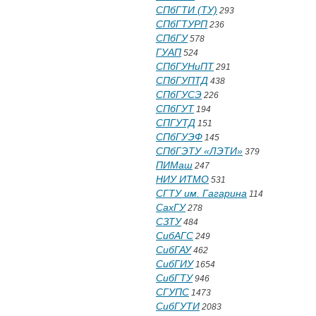
СПбГТИ (ТУ)
293
СПбГТУРП
236
СПбГУ
578
ГУАП
524
СПбГУНиПТ
291
СПбГУПТД
438
СПбГУСЭ
226
СПбГУТ
194
СПГУТД
151
СПбГУЭФ
145
СПбГЭТУ «ЛЭТИ»
379
ПИМаш
247
НИУ ИТМО
531
СГТУ им. Гагарина
114
СахГУ
278
СЗТУ
484
СибАГС
249
СибГАУ
462
СибГИУ
1654
СибГТУ
946
СГУПС
1473
СибГУТИ
2083