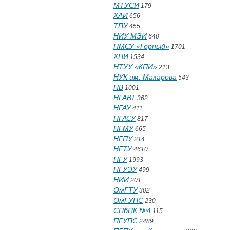
МТУСИ
179
ХАИ
656
ТПУ
455
НИУ МЭИ
640
НМСУ «Горный»
1701
ХПИ
1534
НТУУ «КПИ»
213
НУК им. Макарова
543
НВ
1001
НГАВТ
362
НГАУ
411
НГАСУ
817
НГМУ
665
НГПУ
214
НГТУ
4610
НГУ
1993
НГУЭУ
499
НИИ
201
ОмГТУ
302
ОмГУПС
230
СПбПК №4
115
ПГУПС
2489