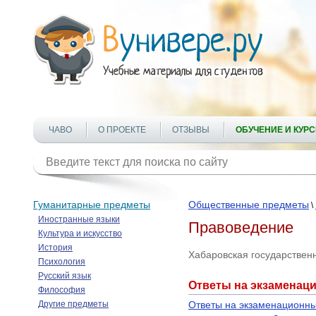
ЧАВО
О ПРОЕКТЕ
ОТЗЫВЫ
ОБУЧЕНИЕ И КУР
Гуманитарные предметы
Общественные предметы
\
Иностранные языки
Правоведение
Культура и искусство
История
Хабаровская государствен
Психология
Русский язык
Ответы на экзаменац
Философия
Другие предметы
Ответы на экзаменационны