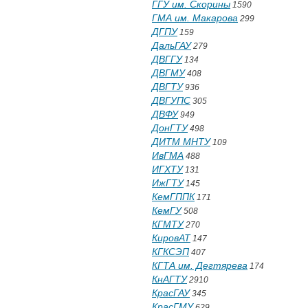
ГГУ им. Скорины
1590
ГМА им. Макарова
299
ДГПУ
159
ДальГАУ
279
ДВГГУ
134
ДВГМУ
408
ДВГТУ
936
ДВГУПС
305
ДВФУ
949
ДонГТУ
498
ДИТМ МНТУ
109
ИвГМА
488
ИГХТУ
131
ИжГТУ
145
КемГППК
171
КемГУ
508
КГМТУ
270
КировАТ
147
КГКСЭП
407
КГТА им. Дегтярева
174
КнАГТУ
2910
КрасГАУ
345
КрасГМУ
629