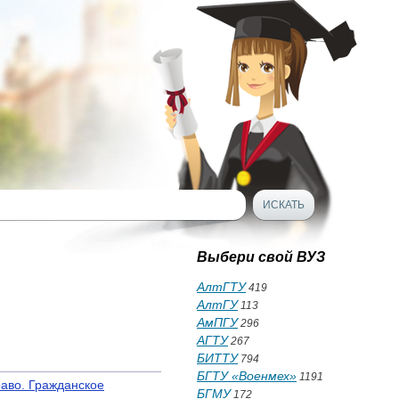
Выбери свой ВУЗ
АлтГТУ
419
АлтГУ
113
АмПГУ
296
АГТУ
267
БИТТУ
794
БГТУ «Военмех»
1191
аво. Гражданское
БГМУ
172