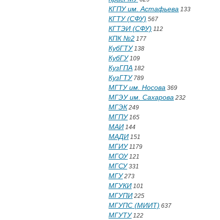
КГПУ им. Астафьева
133
КГТУ (СФУ)
567
КГТЭИ (СФУ)
112
КПК №2
177
КубГТУ
138
КубГУ
109
КузГПА
182
КузГТУ
789
МГТУ им. Носова
369
МГЭУ им. Сахарова
232
МГЭК
249
МГПУ
165
МАИ
144
МАДИ
151
МГИУ
1179
МГОУ
121
МГСУ
331
МГУ
273
МГУКИ
101
МГУПИ
225
МГУПС (МИИТ)
637
МГУТУ
122