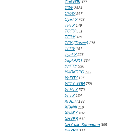
СибУПК
377
СФУ
2424
СНАУ
567
СумГУ
768
ТРТУ
149
ТОГУ
551
ТГЭУ
325
ТГУ (Томск)
276
ТГПУ
181
ТулГУ
553
УкрГАЖТ
234
УлГТУ
536
УИПКПРО
123
УрГПУ
195
УГТУ-УПИ
758
УГНТУ
570
УГТУ
134
ХГАЭП
138
ХГАФК
110
ХНАГХ
407
ХНУВД
512
ХНУ им. Каразина
305
ХНУРЭ
325