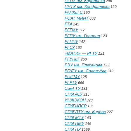
ПГПУ им. Короленко
296
ПНТУ им. Кондратюка
120
РАНХиГС
190
РОАТ МИИТ
608
РТА
245
РГГМУ
117
РГПУ им. Герцена
123
РГППУ
142
РГСУ
162
«МАТИ» — РГТУ
121
РГУНиГ
260
РЭУ им. Плеханова
123
РГАТУ им. Соловьёва
219
РязГМУ
125
РГРТУ
666
СамГТУ
131
СПбГАСУ
315
ИНЖЭКОН
328
СПбГИПСР
136
СПбГЛТУ им. Кирова
227
СПбГМТУ
143
СПбГПМУ
146
СПбГПУ
1599