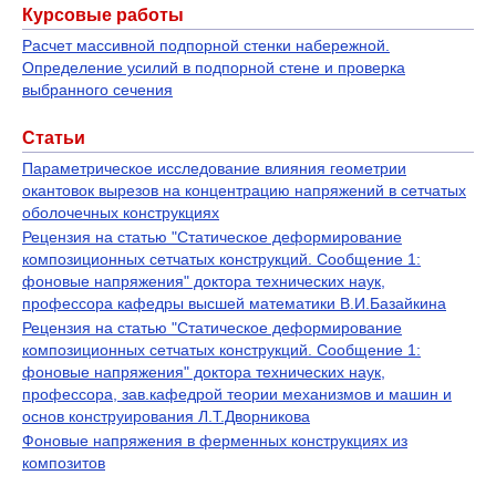
Курсовые работы
Расчет массивной подпорной стенки набережной.
Определение усилий в подпорной стене и проверка
выбранного сечения
Статьи
Параметрическое исследование влияния геометрии
окантовок вырезов на концентрацию напряжений в сетчатых
оболочечных конструкциях
Рецензия на статью "Статическое деформирование
композиционных сетчатых конструкций. Сообщение 1:
фоновые напряжения" доктора технических наук,
профессора кафедры высшей математики В.И.Базайкина
Рецензия на статью "Статическое деформирование
композиционных сетчатых конструкций. Сообщение 1:
фоновые напряжения" доктора технических наук,
профессора, зав.кафедрой теории механизмов и машин и
основ конструирования Л.Т.Дворникова
Фоновые напряжения в ферменных конструкциях из
композитов