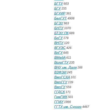
БГТУ
603
БГУ
155
БГУИР
391
БелГУТ
4908
БГЭУ
963
БНТУ
1070
БТЭУ ПК
689
БрГУ
179
ВНТУ
120
ВГУЭС
426
ВлГУ
645
ВМедА
611
ВолгГТУ
235
ВНУ им. Даля
166
ВЗФЭИ
245
ВятГСХА
101
ВятГГУ
139
ВятГУ
559
ГГДСК
171
ГомГМК
501
ГГМУ
1966
ГГТУ им. Сухого
4467