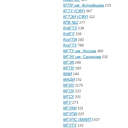
КГПУ им. Астафьева
133
КГТУ (СФУ)
567
КГТЭИ (СФУ)
112
КПК №2
177
КубГТУ
138
КубГУ
109
КузГПА
182
КузГТУ
789
МГТУ им. Носова
369
МГЭУ им. Сахарова
232
МГЭК
249
МГПУ
165
МАИ
144
МАДИ
151
МГИУ
1179
МГОУ
121
МГСУ
331
МГУ
273
МГУКИ
101
МГУПИ
225
МГУПС (МИИТ)
637
МГУТУ
122