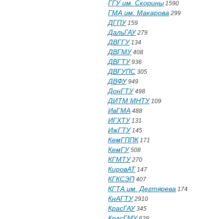
ГГУ им. Скорины
1590
ГМА им. Макарова
299
ДГПУ
159
ДальГАУ
279
ДВГГУ
134
ДВГМУ
408
ДВГТУ
936
ДВГУПС
305
ДВФУ
949
ДонГТУ
498
ДИТМ МНТУ
109
ИвГМА
488
ИГХТУ
131
ИжГТУ
145
КемГППК
171
КемГУ
508
КГМТУ
270
КировАТ
147
КГКСЭП
407
КГТА им. Дегтярева
174
КнАГТУ
2910
КрасГАУ
345
КрасГМУ
629