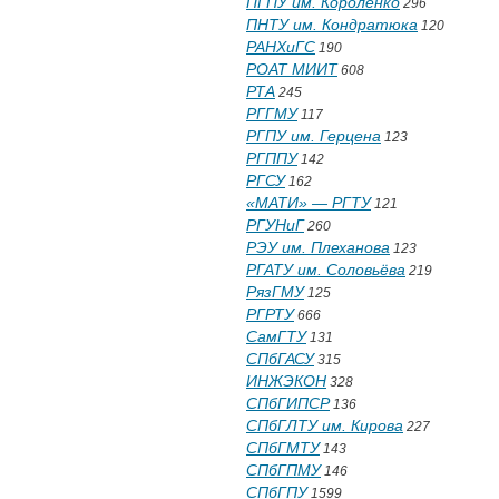
ПГПУ им. Короленко
296
ПНТУ им. Кондратюка
120
РАНХиГС
190
РОАТ МИИТ
608
РТА
245
РГГМУ
117
РГПУ им. Герцена
123
РГППУ
142
РГСУ
162
«МАТИ» — РГТУ
121
РГУНиГ
260
РЭУ им. Плеханова
123
РГАТУ им. Соловьёва
219
РязГМУ
125
РГРТУ
666
СамГТУ
131
СПбГАСУ
315
ИНЖЭКОН
328
СПбГИПСР
136
СПбГЛТУ им. Кирова
227
СПбГМТУ
143
СПбГПМУ
146
СПбГПУ
1599