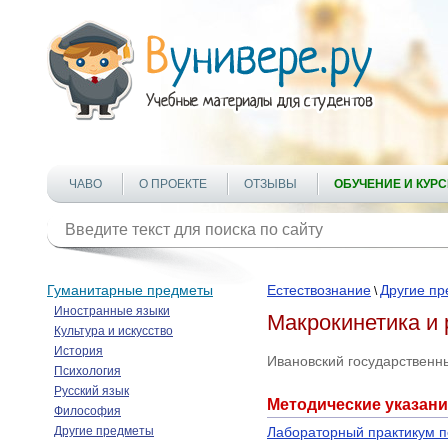
ЧАВО
О ПРОЕКТЕ
ОТЗЫВЫ
ОБУЧЕНИЕ И КУР
Гуманитарные предметы
Естествознание
Другие п
\
Иностранные языки
Макрокинетика и 
Культура и искусство
История
Ивановский государственн
Психология
Русский язык
Методические указани
Философия
Другие предметы
Лабораторный практикум по