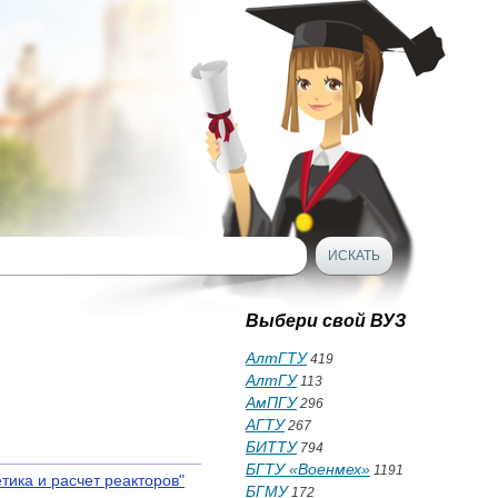
Выбери свой ВУЗ
АлтГТУ
419
АлтГУ
113
АмПГУ
296
АГТУ
267
БИТТУ
794
БГТУ «Военмех»
1191
ика и расчет реакторов"
БГМУ
172