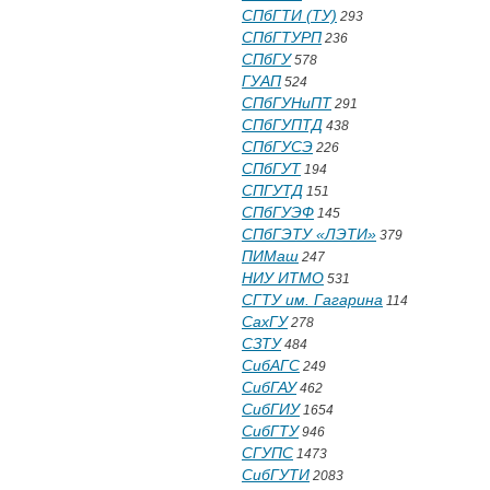
СПбГТИ (ТУ)
293
СПбГТУРП
236
СПбГУ
578
ГУАП
524
СПбГУНиПТ
291
СПбГУПТД
438
СПбГУСЭ
226
СПбГУТ
194
СПГУТД
151
СПбГУЭФ
145
СПбГЭТУ «ЛЭТИ»
379
ПИМаш
247
НИУ ИТМО
531
СГТУ им. Гагарина
114
СахГУ
278
СЗТУ
484
СибАГС
249
СибГАУ
462
СибГИУ
1654
СибГТУ
946
СГУПС
1473
СибГУТИ
2083