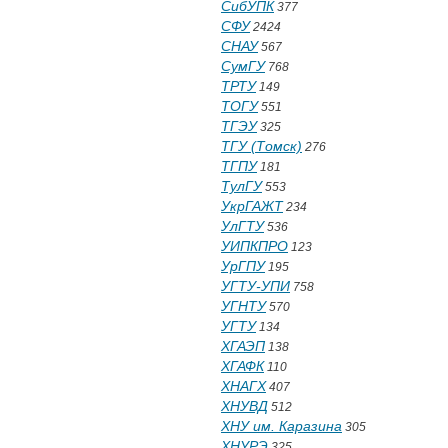
СибУПК
377
СФУ
2424
СНАУ
567
СумГУ
768
ТРТУ
149
ТОГУ
551
ТГЭУ
325
ТГУ (Томск)
276
ТГПУ
181
ТулГУ
553
УкрГАЖТ
234
УлГТУ
536
УИПКПРО
123
УрГПУ
195
УГТУ-УПИ
758
УГНТУ
570
УГТУ
134
ХГАЭП
138
ХГАФК
110
ХНАГХ
407
ХНУВД
512
ХНУ им. Каразина
305
ХНУРЭ
325