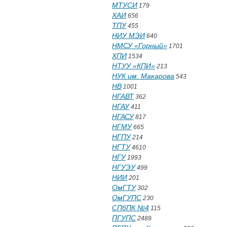
МТУСИ
179
ХАИ
656
ТПУ
455
НИУ МЭИ
640
НМСУ «Горный»
1701
ХПИ
1534
НТУУ «КПИ»
213
НУК им. Макарова
543
НВ
1001
НГАВТ
362
НГАУ
411
НГАСУ
817
НГМУ
665
НГПУ
214
НГТУ
4610
НГУ
1993
НГУЭУ
499
НИИ
201
ОмГТУ
302
ОмГУПС
230
СПбПК №4
115
ПГУПС
2489