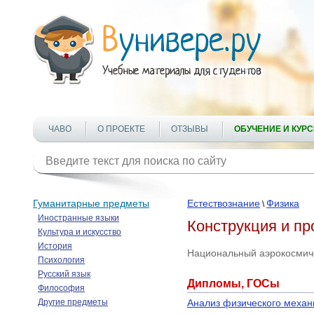
ЧАВО
О ПРОЕКТЕ
ОТЗЫВЫ
ОБУЧЕНИЕ И КУР
Гуманитарные предметы
Естествознание
Физика
\
Иностранные языки
Конструкция и пр
Культура и искусство
История
Национальный аэрокосмиче
Психология
Русский язык
Дипломы, ГОСы
Философия
Другие предметы
Анализ физического меха