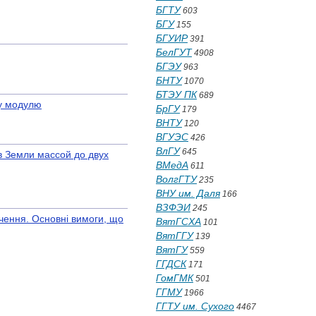
БГТУ
603
БГУ
155
БГУИР
391
БелГУТ
4908
БГЭУ
963
БНТУ
1070
БТЭУ ПК
689
му модулю
БрГУ
179
ВНТУ
120
ВГУЭС
426
ВлГУ
645
в Земли массой до двух
ВМедА
611
ВолгГТУ
235
ВНУ им. Даля
166
ВЗФЭИ
245
ачення. Основні вимоги, що
ВятГСХА
101
ВятГГУ
139
ВятГУ
559
ГГДСК
171
ГомГМК
501
ГГМУ
1966
ГГТУ им. Сухого
4467