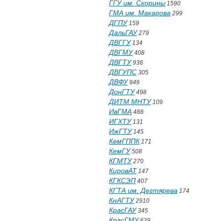
ГГУ им. Скорины
1590
ГМА им. Макарова
299
ДГПУ
159
ДальГАУ
279
ДВГГУ
134
ДВГМУ
408
ДВГТУ
936
ДВГУПС
305
ДВФУ
949
ДонГТУ
498
ДИТМ МНТУ
109
ИвГМА
488
ИГХТУ
131
ИжГТУ
145
КемГППК
171
КемГУ
508
КГМТУ
270
КировАТ
147
КГКСЭП
407
КГТА им. Дегтярева
174
КнАГТУ
2910
КрасГАУ
345
КрасГМУ
629