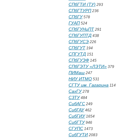
СПбГТИ (ТУ)
293
СПбГТУРП
236
СПбГУ
578
ГУАП
524
СПбГУНиПТ
291
СПбГУПТД
438
СПбГУСЭ
226
СПбГУТ
194
СПГУТД
151
СПбГУЭФ
145
СПбГЭТУ «ЛЭТИ»
379
ПИМаш
247
НИУ ИТМО
531
СГТУ им. Гагарина
114
СахГУ
278
СЗТУ
484
СибАГС
249
СибГАУ
462
СибГИУ
1654
СибГТУ
946
СГУПС
1473
СибГУТИ
2083