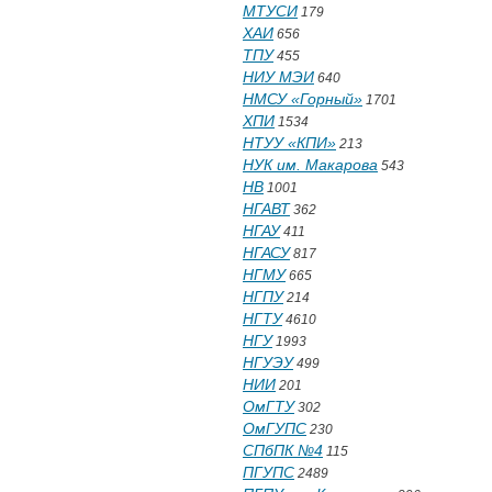
МТУСИ
179
ХАИ
656
ТПУ
455
НИУ МЭИ
640
НМСУ «Горный»
1701
ХПИ
1534
НТУУ «КПИ»
213
НУК им. Макарова
543
НВ
1001
НГАВТ
362
НГАУ
411
НГАСУ
817
НГМУ
665
НГПУ
214
НГТУ
4610
НГУ
1993
НГУЭУ
499
НИИ
201
ОмГТУ
302
ОмГУПС
230
СПбПК №4
115
ПГУПС
2489