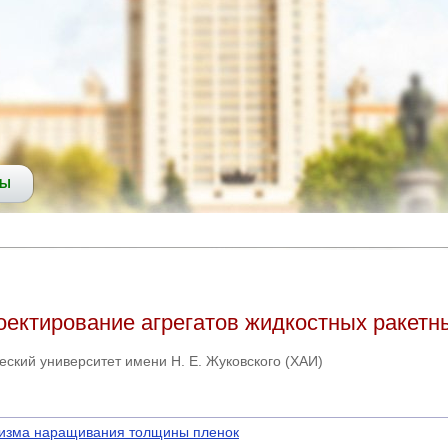
СЫ
оектирование агрегатов жидкостных ракетн
ский университет имени Н. Е. Жуковского (ХАИ)
низма наращивания толщины пленок