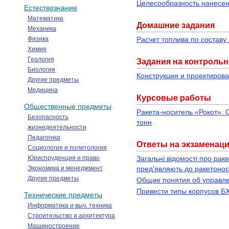
Целесообразность нанесен
Естествознание
Математика
Домашние задания
Механика
Физика
Расчет топлива по составу
Химия
Геология
Задания на контроль
Биология
Конструкция и проектиров
Другие предметы
Медицина
Курсовые работы
Общественные предметы
Ракета-носитель «Рокот».
Безопасность
тонн
жизнедеятельности
Педагогика
Ответы на экзаменац
Социология и политология
Юриспруденция и право
Загальні відомості про рак
Экономика и менеджмент
пред’являють до ракетонос
Другие предметы
Общие понятия об управле
Привести типы корпусов Б
Технические предметы
Информатика и выч. техника
Строительство и архитектура
Машиностроение