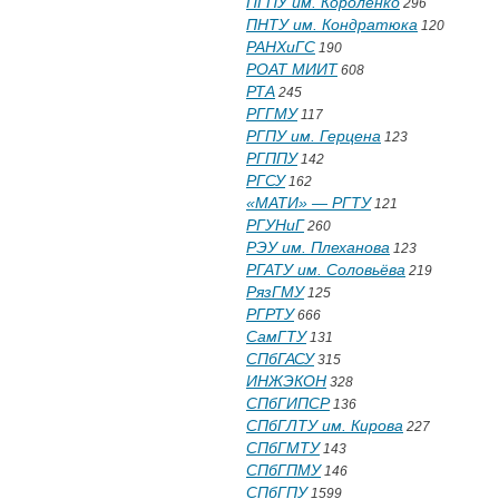
ПГПУ им. Короленко
296
ПНТУ им. Кондратюка
120
РАНХиГС
190
РОАТ МИИТ
608
РТА
245
РГГМУ
117
РГПУ им. Герцена
123
РГППУ
142
РГСУ
162
«МАТИ» — РГТУ
121
РГУНиГ
260
РЭУ им. Плеханова
123
РГАТУ им. Соловьёва
219
РязГМУ
125
РГРТУ
666
СамГТУ
131
СПбГАСУ
315
ИНЖЭКОН
328
СПбГИПСР
136
СПбГЛТУ им. Кирова
227
СПбГМТУ
143
СПбГПМУ
146
СПбГПУ
1599