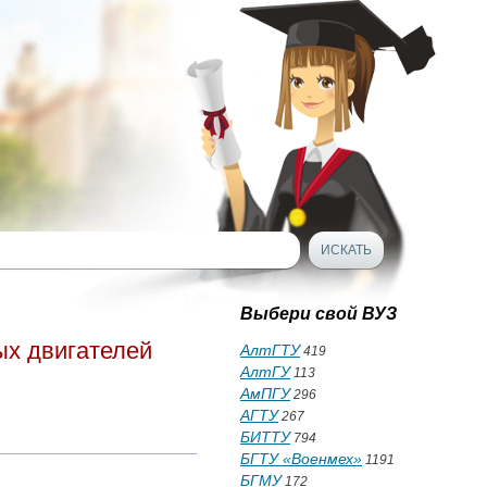
Выбери свой ВУЗ
ых двигателей
АлтГТУ
419
АлтГУ
113
АмПГУ
296
АГТУ
267
БИТТУ
794
БГТУ «Военмех»
1191
БГМУ
172