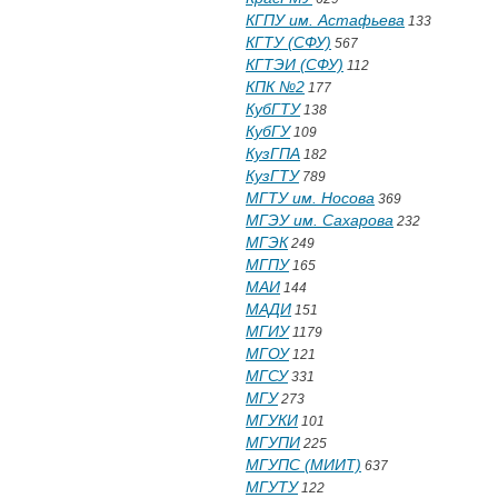
КГПУ им. Астафьева
133
КГТУ (СФУ)
567
КГТЭИ (СФУ)
112
КПК №2
177
КубГТУ
138
КубГУ
109
КузГПА
182
КузГТУ
789
МГТУ им. Носова
369
МГЭУ им. Сахарова
232
МГЭК
249
МГПУ
165
МАИ
144
МАДИ
151
МГИУ
1179
МГОУ
121
МГСУ
331
МГУ
273
МГУКИ
101
МГУПИ
225
МГУПС (МИИТ)
637
МГУТУ
122