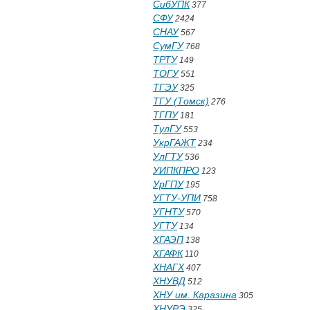
СибУПК
377
СФУ
2424
СНАУ
567
СумГУ
768
ТРТУ
149
ТОГУ
551
ТГЭУ
325
ТГУ (Томск)
276
ТГПУ
181
ТулГУ
553
УкрГАЖТ
234
УлГТУ
536
УИПКПРО
123
УрГПУ
195
УГТУ-УПИ
758
УГНТУ
570
УГТУ
134
ХГАЭП
138
ХГАФК
110
ХНАГХ
407
ХНУВД
512
ХНУ им. Каразина
305
ХНУРЭ
325