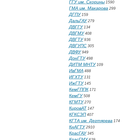
ГГУ им. Скорины
1590
ГМА им. Макарова
299
ДГПУ
159
ДальГАУ
279
ДВГГУ
134
ДВГМУ
408
ДВГТУ
936
ДВГУПС
305
ДВФУ
949
ДонГТУ
498
ДИТМ МНТУ
109
ИвГМА
488
ИГХТУ
131
ИжГТУ
145
КемГППК
171
КемГУ
508
КГМТУ
270
КировАТ
147
КГКСЭП
407
КГТА им. Дегтярева
174
КнАГТУ
2910
КрасГАУ
345
КрасГМУ
629