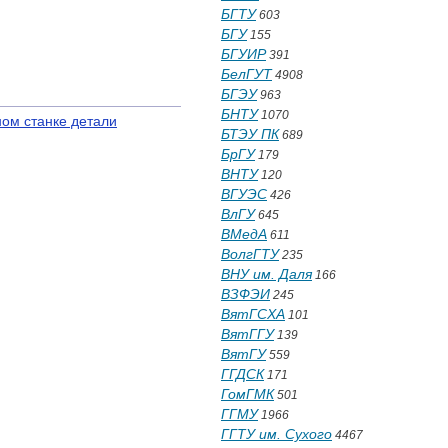
БГТУ
603
БГУ
155
БГУИР
391
БелГУТ
4908
БГЭУ
963
БНТУ
1070
ном станке детали
БТЭУ ПК
689
БрГУ
179
ВНТУ
120
ВГУЭС
426
ВлГУ
645
ВМедА
611
ВолгГТУ
235
ВНУ им. Даля
166
ВЗФЭИ
245
ВятГСХА
101
ВятГГУ
139
ВятГУ
559
ГГДСК
171
ГомГМК
501
ГГМУ
1966
ГГТУ им. Сухого
4467