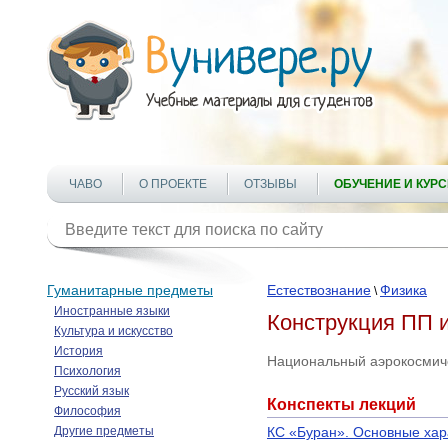
ЧАВО
О ПРОЕКТЕ
ОТЗЫВЫ
ОБУЧЕНИЕ И КУР
Гуманитарные предметы
Естествознание
Физика
\
Иностранные языки
Конструкция ПП 
Культура и искусство
История
Национальный аэрокосмиче
Психология
Русский язык
Конспекты лекций
Философия
Другие предметы
КС «Буран». Основные хар