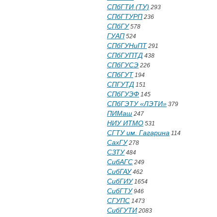
СПбГТИ (ТУ)
293
СПбГТУРП
236
СПбГУ
578
ГУАП
524
СПбГУНиПТ
291
СПбГУПТД
438
СПбГУСЭ
226
СПбГУТ
194
СПГУТД
151
СПбГУЭФ
145
СПбГЭТУ «ЛЭТИ»
379
ПИМаш
247
НИУ ИТМО
531
СГТУ им. Гагарина
114
СахГУ
278
СЗТУ
484
СибАГС
249
СибГАУ
462
СибГИУ
1654
СибГТУ
946
СГУПС
1473
СибГУТИ
2083