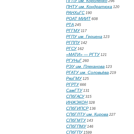
ПГПУ им. Короленко
296
ПНТУ им. Кондратюка
120
РАНХиГС
190
РОАТ МИИТ
608
РТА
245
РГГМУ
117
РГПУ им. Герцена
123
РГППУ
142
РГСУ
162
«МАТИ» — РГТУ
121
РГУНиГ
260
РЭУ им. Плеханова
123
РГАТУ им. Соловьёва
219
РязГМУ
125
РГРТУ
666
СамГТУ
131
СПбГАСУ
315
ИНЖЭКОН
328
СПбГИПСР
136
СПбГЛТУ им. Кирова
227
СПбГМТУ
143
СПбГПМУ
146
СПбГПУ
1599