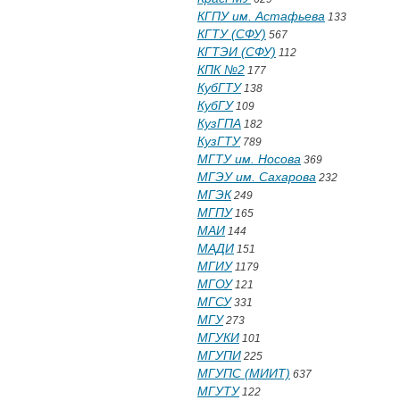
КГПУ им. Астафьева
133
КГТУ (СФУ)
567
КГТЭИ (СФУ)
112
КПК №2
177
КубГТУ
138
КубГУ
109
КузГПА
182
КузГТУ
789
МГТУ им. Носова
369
МГЭУ им. Сахарова
232
МГЭК
249
МГПУ
165
МАИ
144
МАДИ
151
МГИУ
1179
МГОУ
121
МГСУ
331
МГУ
273
МГУКИ
101
МГУПИ
225
МГУПС (МИИТ)
637
МГУТУ
122