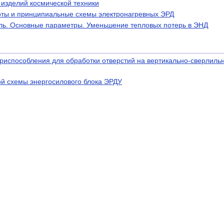
изделий космической техники
оты и принципиальные схемы электронагревных ЭРД
ль. Основные параметры. Уменьшение тепловых потерь в ЭНД
приспособления для обработки отверстий на вертикально-сверлиль
й схемы энергосилового блока ЭРДУ