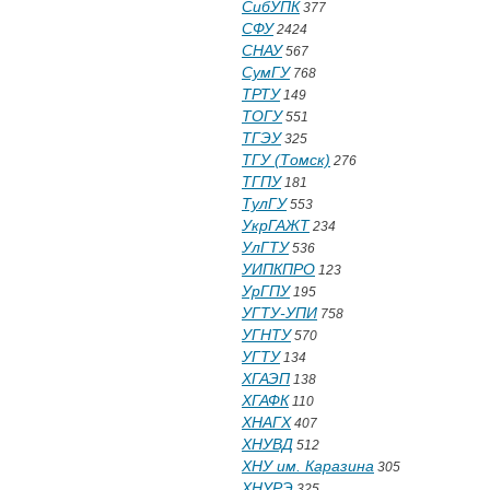
СибУПК
377
СФУ
2424
СНАУ
567
СумГУ
768
ТРТУ
149
ТОГУ
551
ТГЭУ
325
ТГУ (Томск)
276
ТГПУ
181
ТулГУ
553
УкрГАЖТ
234
УлГТУ
536
УИПКПРО
123
УрГПУ
195
УГТУ-УПИ
758
УГНТУ
570
УГТУ
134
ХГАЭП
138
ХГАФК
110
ХНАГХ
407
ХНУВД
512
ХНУ им. Каразина
305
ХНУРЭ
325