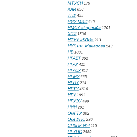
МТУСИ
179
ХАИ
656
ТПУ
455
НИУ МЭИ
640
НМСУ «Горный»
1701
ХПИ
1534
НТУУ «КПИ»
213
НУК им. Макарова
543
НВ
1001
НГАВТ
362
НГАУ
411
НГАСУ
817
НГМУ
665
НГПУ
214
НГТУ
4610
НГУ
1993
НГУЭУ
499
НИИ
201
ОмГТУ
302
ОмГУПС
230
СПбПК №4
115
ПГУПС
2489