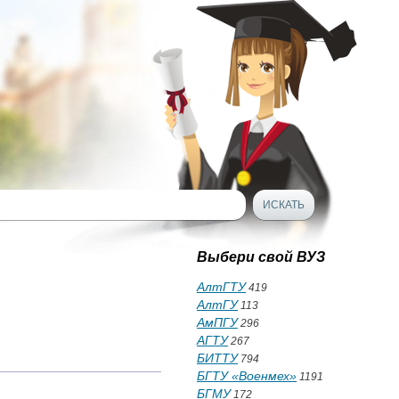
Выбери свой ВУЗ
АлтГТУ
419
АлтГУ
113
АмПГУ
296
АГТУ
267
БИТТУ
794
БГТУ «Военмех»
1191
БГМУ
172