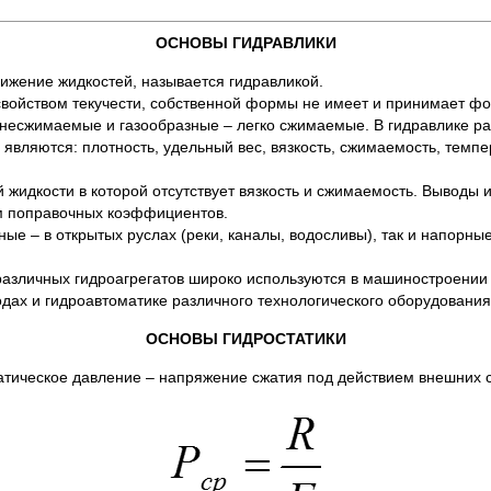
ОСНОВЫ ГИДРАВЛИКИ
вижение жидкостей, называется гидравликой.
свойством текучести, собственной формы не имеет и принимает фо
 несжимаемые и газообразные – легко сжимаемые. В гидравлике р
являются: плотность, удельный вес, вязкость, сжимаемость, темп
й жидкости в которой отсутствует вязкость и сжимаемость. Выводы 
м поправочных коэффициентов.
ные – в открытых руслах (реки, каналы, водосливы), так и напорны
различных гидроагрегатов широко используются в машиностроении 
дах и гидроавтоматике различного технологического оборудования
ОСНОВЫ ГИДРОСТАТИКИ
татическое давление – напряжение сжатия под действием внешних 