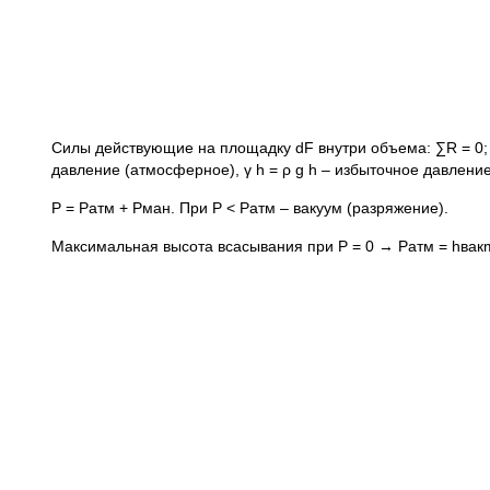
Силы действующие на площадку dF внутри объема: ∑R = 0; → 
давление (атмосферное), γ h = ρ g h – избыточное давлени
Р = Ратм + Рман. При Р < Ратм – вакуум (разряжение).
Максимальная высота всасывания при Р = 0 → Ратм = hвакm