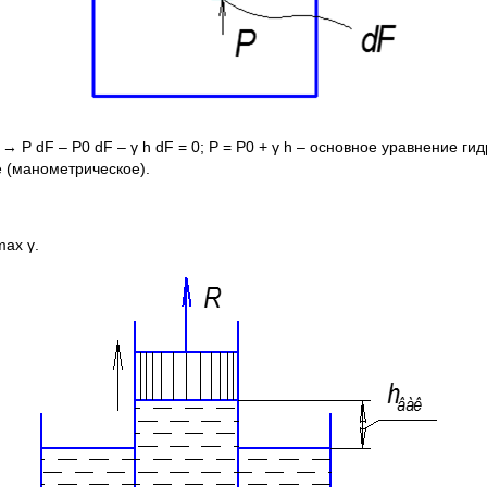
P dF – P0 dF – γ h dF = 0; P = P0 + γ h – основное уравнение ги
е (манометрическое).
ax γ.