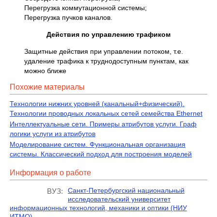
Перегрузка коммутационной системы;
Перегрузка пучков каналов.
Действия по управлению трафиком
Защитные действия при управлении потоком, т.е.
удаление трафика к труднодоступным пунктам, как
можно ближе
Похожие материалы
Технологии нижних уровней (канальный+физический).
Технологии проводных локальных сетей семейства Ethernet
Интеллектуальные сети. Примеры атрибутов услуги. Граф
логики услуги из атрибутов
Моделирование систем. Функциональная организация
системы. Классический подход для построения моделей
Информация о работе
Санкт-Петербургский национальный
ВУЗ:
исследовательский университет
информационных технологий, механики и оптики (НИУ
ИТМО)