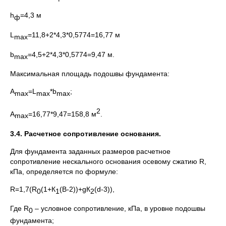
h
=4,3 м
ф
L
=11,8+2*4,3*0,5774=16,77 м
max
b
=4,5+2*4,3*0,5774=9,47 м.
max
Максимальная площадь подошвы фундамента:
А
=L
*b
;
max
max
max
2
А
=16,77*9,47=158,8 м
.
max
3.4. Расчетное сопротивление основания.
Для фундамента заданных размеров расчетное
сопротивление нескального основания осевому сжатию R,
кПа, определяется по формуле:
R=1,7(R
(1+К
(В-2))+gК
(d-3)),
0
1
2
Где R
– условное сопротивление, кПа, в уровне подошвы
0
фундамента;