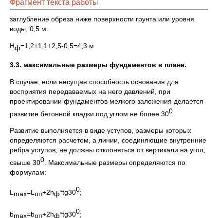
Фрагмент текста работы
заглубление обреза ниже поверхности грунта или уровня
воды, 0,5 м.
H
=1,2+1,1+2,5-0,5=4,3 м
ф
3.3. максимальные размеры фундаментов в плане.
В случае, если несущая способность основания для
восприятия передаваемых на него давлений, при
проектировании фундаментов мелкого заложения делается
0
развитие бетонной кладки под углом не более 30
.
Развитие выполняется в виде уступов, размеры которых
определяются расчетом, а линии, соединяющие внутренние
ребра уступов, не должны отклоняться от вертикали на угол,
0
свыше 30
. Максимальные размеры определяются по
формулам:
0
L
=L
+2h
*tg30
;
max
оп
ф
0
b
=b
+2h
*tg30
;
max
оп
ф