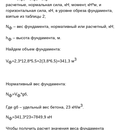
расчетные, нормальная сила, кН; момент, кН*м, и
горизонтальная сила, кН, в уровне обреза фундамента,
взятые из таблицы 2;
N
– вес фундамента, нормативный или расчетный, кН;
ф
h
– высота фундамента, м.
ф
Найдем объем фундамента:
3
V
=2,3*12,8*5,5+2(3,8*6,5)=341,3 м
ф
Нормативный вес фундамента:
N
=V
*gб,
ф
ф
3
Где gб – удельный вес бетона, 23 кН/м
.
N
=341,3*23=7849,9 кН
ф
Чтобы получить расчет значения веса фундамента