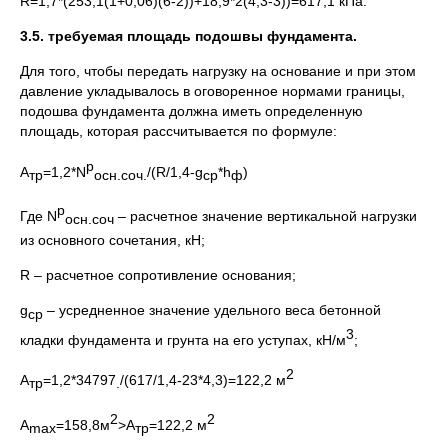
R=1,7*(253,1(1+0,06)(6-2))+18,9*2(4,3-3))=617,1 кПа.
3.5. требуемая площадь подошвы фундамента.
Для того, чтобы передать нагрузку на основание и при этом
давление укладывалось в оговоренное нормами границы,
подошва фундамента должна иметь определенную
площадь, которая рассчитывается по формуле:
р
А
=1,2*N
/(R/1,4-g
*h
)
тр
осн.соч.
ср
ф
р
Где N
– расчетное значение вертикальной нагрузки
осн.соч
из основного сочетания, кН;
R – расчетное сопротивление основания;
g
– усредненное значение удельного веса бетонной
ср
3
кладки фундамента и грунта на его уступах, кН/м
;
2
А
=1,2*34797
/(617/1,4-23*4,3)=122,2 м
тр
.
2
2
А
=158,8м
>А
=122,2 м
max
тр