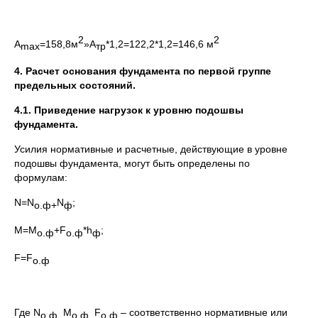
2
2
А
=158,8м
»А
*1,2=122,2*1,2=146,6 м
max
тр
4. Расчет основания фундамента по первой группе
предельных состояний.
4.1. Приведение нагрузок к уровню подошвы
фундамента.
Усилия нормативные и расчетные, действующие в уровне
подошвы фундамента, могут быть определены по
формулам:
N=N
N
;
о.ф+
ф
М=М
+F
*h
;
о.ф
о.ф
ф
F=F
о.ф
Где N
М
F
– соответственно нормативные или
о.ф,
о.ф,
о.ф