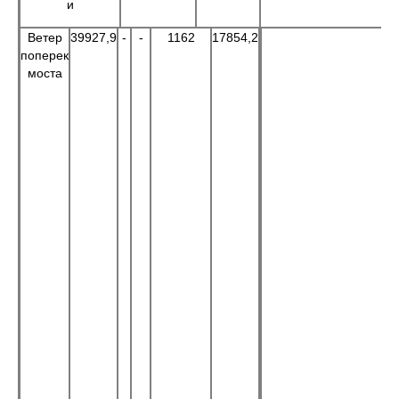
и
Ветер
39927,9
-
-
1162
17854,2
поперек
моста