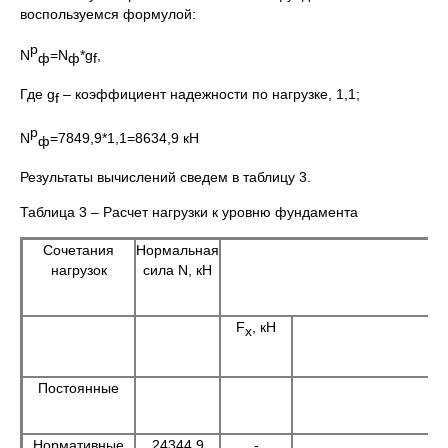
воспользуемся формулой:
р
N
=N
*g
,
ф
ф
f
Где g
– коэффициент надежности по нагрузке, 1,1;
f
р
N
=7849,9*1,1=8634,9 кН
ф
Результаты вычислений сведем в таблицу 3.
Таблица 3 – Расчет нагрузки к уровню фундамента
Сочетания
Нормальная
нагрузок
сила N, кН
F
, кН
х
Постоянные
Нормативные
24344,9
-