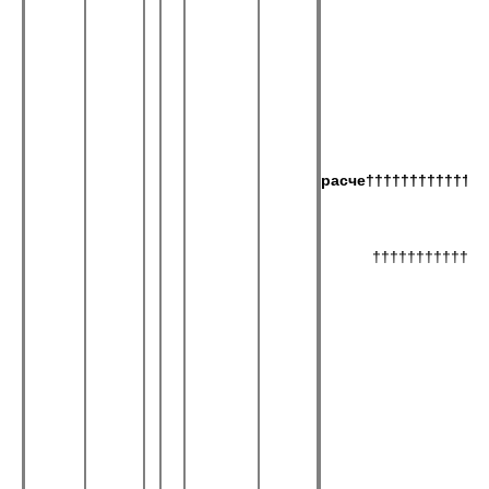
расче††††††††††††††
†††††††††††††