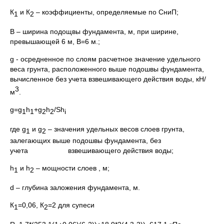
К
и К
– коэффициенты, определяемые по СниП;
1
2
В – ширина подощвы фундамента, м, при ширине,
превышающей 6 м, В=6 м.;
g - осредненное по слоям расчетное значение удельного
веса грунта, расположенного выше подошвы фундамента,
вычисленное без учета взвешивающего действия воды, кН/
3
м
.
g=g
h
+g
h
/Sh
1
1
2
2
i
где g
и g
– значения удельных весов слоев грунта,
1
2
залегающих выше подошвы фундамента, без
учета взвешивающего действия воды;
h
и h
– мощности слоев , м;
1
2
d – глубина заложения фундамента, м.
К
=0,06, К
=2 для супеси
1
2