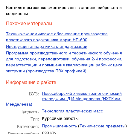
Вентиляторы жестко смонтированы в станине вибросита и
соединены
Похожие материалы
Технико-экономическое обоснование производства
пластикового подоконника марки НП-600
Инструкция аппаратчика стандартизации
Программа производственного и теоретического обучения
для подготовки, переподготовки, обучения 2-й профессии,
переаттестации и повышения квалификации рабочих цеха
экструзии (производства ПВХ профилей)
Информация о работе
Новосибирский химико-технологический
ВУЗ:
колледж им. Д.И.Менделеева (НХТК им.
Менделеева)
Технология пластических масс
Предмет:
Курсовые работы
Тип:
(
)
Промышленность
Технические предметы
Категория:
639 Kb
Размер файла: