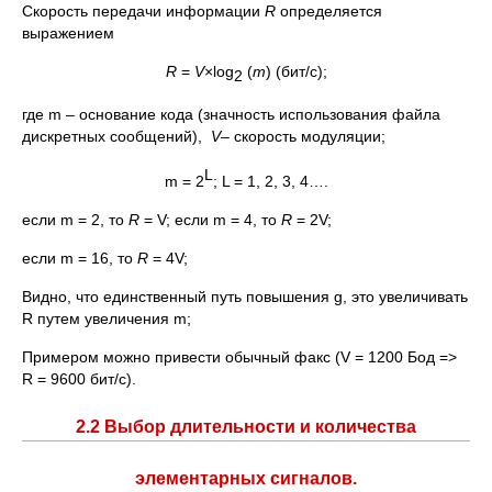
Скорость передачи информации
R
определяется
выражением
R
=
V
×log
(
m
) (бит/с);
2
где m – основание кода (значность использования файла
дискретных сообщений),
V
– скорость модуляции;
L
m = 2
; L = 1, 2, 3, 4….
если m = 2, то
R
= V; если m = 4, то
R
= 2V;
если m = 16, то
R
= 4V;
Видно, что единственный путь повышения g, это увеличивать
R путем увеличения m;
Примером можно привести обычный факс (V = 1200 Бод =>
R = 9600 бит/с).
2.2 Выбор длительности и количества
элементарных сигналов.