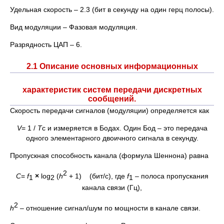
Удельная скорость – 2.3 (бит в секунду на один герц полосы).
Вид модуляции – Фазовая модуляция.
Разрядность ЦАП – 6.
2.1 Описание основных информационных
характеристик систем передачи дискретных
сообщений.
Скорость передачи сигналов (модуляции) определяется как
V
= 1 /
Т
с и измеряется в Бодах. Один Бод – это передача
одного элементарного двоичного сигнала в секунду.
Пропускная способность канала (формула Шеннона) равна
2
C
=
f
×
log
(
h
+ 1) (бит/с), где
f
– полоса пропускания
1
2
1
канала связи (Гц),
2
h
– отношение сигнал/шум по мощности в канале связи.