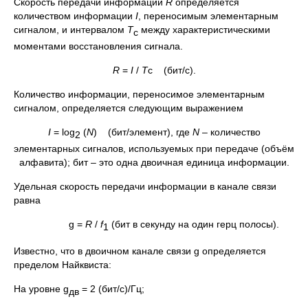
Скорость передачи информации
R
определяется
количеством информации
I
, переносимым элементарным
сигналом, и интервалом
Т
между характеристическими
с
моментами восстановления сигнала.
R
=
I
/
Т
с (бит/с).
Количество информации, переносимое элементарным
сигналом, определяется следующим выражением
I
= log
(
N
) (бит/элемент), где
N
– количество
2
элементарных сигналов, используемых при передаче (объём
алфавита); бит – это одна двоичная единица информации.
Удельная скорость передачи информации в канале связи
равна
g =
R
/
f
(бит в секунду на один герц полосы).
1
Известно, что в двоичном канале связи g определяется
пределом Найквиста:
На уровне g
= 2 (бит/с)/Гц;
дв