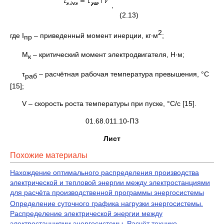
,
(2.13)
2
где I
– приведенный момент инерции, кг∙м
;
пр
М
– критический момент электродвигателя, Н∙м;
к
τ
– расчётная рабочая температура превышения, °С
раб
[15];
V – скорость роста температуры при пуске, °С/с [15].
01.68.011.10-ПЗ
Лист
Похожие материалы
Нахождение оптимального распределения производства
электрической и тепловой энергии между электростанциями
для расчёта производственной программы энергосистемы
Определение суточного графика нагрузки энергосистемы.
Распределение электрической энергии между
электростанциями энергосистемы. Расчёт технико-