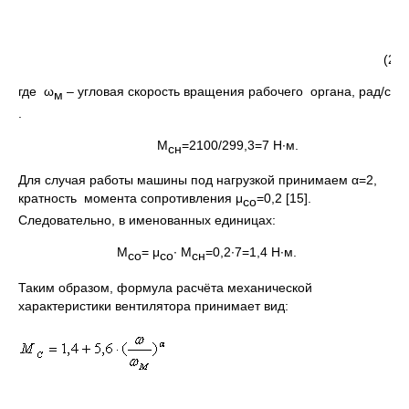
(2.10
где ω
– угловая скорость вращения рабочего органа, рад/с
м
.
М
=2100/299,3=7 Н∙м.
сн
Для случая работы машины под нагрузкой принимаем α=2,
кратность момента сопротивления μ
=0,2 [15].
со
Следовательно, в именованных единицах:
М
= μ
∙ М
=0,2∙7=1,4 Н∙м.
со
со
сн
Таким образом, формула расчёта механической
характеристики вентилятора принимает вид: