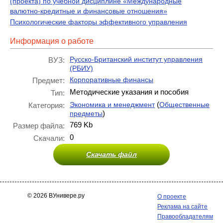
(проекта) по учебной дисциплине «Международные
валютно-кредитные и финансовые отношения»
Психологические факторы эффективного управления
Информация о работе
Русско-Британский институт управления
ВУЗ:
(РБИУ)
Корпоративные финансы
Предмет:
Методические указания и пособия
Тип:
(
Экономика и менеджмент
Общественные
Категория:
)
предметы
769 Kb
Размер файла:
0
Скачали:
Скачать файл
© 2026 ВУнивере.ру
О проекте
Реклама на сайте
Правообладателям