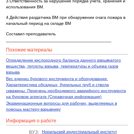
3.Ответственность за нарушение порядка учета, хранения и
использования ВМ.
4.Действия раздатчика ВМ при обнаружении очага пожара в
начальный период на складе ВМ
Составил преподаватель
____________________________________________
Похожие материалы
Определение кислородного баланса данного взрывчато­го
вещества, теплоты взрыва, температуры и объема газов
взрыва
Вес единиц бурового инструмента и оборудования.
Характеристика обсадных, бурильных труб и ствола
скважины. Перечень необходимого аварийного инструмента
на буровом агрегате (Справочная информация)
Экзаменационные вопросы для рабочих, выделяемых в
помощь мастеру-взрывнику
Информация о работе
Норильский индустриальный институт
ВУЗ: