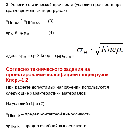
3. Условие статической прочности.(условия прочности при
кратковременных перегрузках)
s
£ s
(3)
Hmax
HPmax
s
£ s
(4)
F
м
HPм
Здесь s
= s
× Кпер. ; s
=
F
м
F
HPmax
Согласно технического задания на
проектирование коэффициент перегрузок
Кпер.=1,2
При расчете допустимых напряжений используются
следующие характеристики материалов:
Из условий (1) и (2).
s
– предел контактной выносливости
Hlim b
s
– предел изгибной выносливости.
Flim b