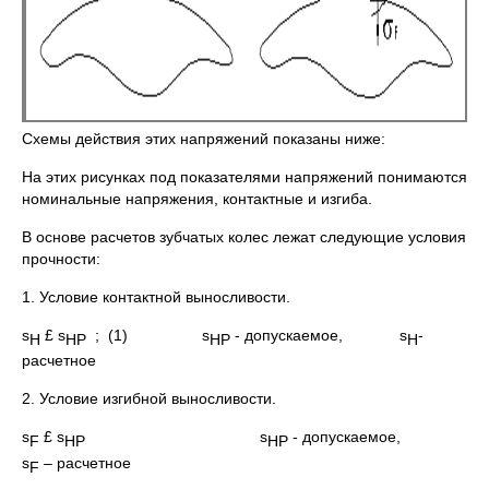
Схемы действия этих напряжений показаны ниже:
На этих рисунках под показателями напряжений понимаются
номинальные напряжения, контактные и изгиба.
В основе расчетов зубчатых колес лежат следующие условия
прочности:
1. Условие контактной выносливости.
s
£ s
; (1) s
- допускаемое, s
-
H
HP
HP
H
расчетное
2. Условие изгибной выносливости.
s
£ s
s
- допускаемое,
F
HP
HP
s
– расчетное
F