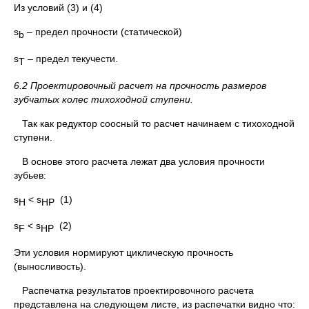
Из условий (3) и (4)
s
– предел прочности (статической)
b
s
– предел текучести.
Т
6.2 Проектировочный расчет на прочность размеров
зубчатых колес тихоходной ступени.
Так как редуктор соосный то расчет начинаем с тихоходной
ступени.
В основе этого расчета лежат два условия прочности
зубьев:
s
< s
(1)
H
HP
s
< s
(2)
F
HP
Эти условия нормируют циклическую прочность
(выносливость).
Распечатка результатов проектировочного расчета
представлена на следующем листе, из распечатки видно что: