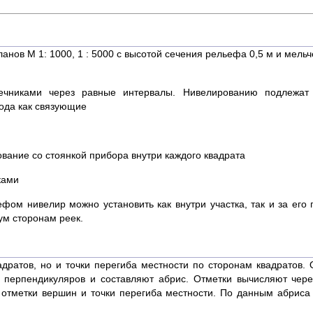
нов М 1: 1000, 1 : 5000 с высотой сечения рельефа 0,5 м и мель
чниками через равные интервалы. Нивелированию подлежат т
хода как связующие
вание со стоянкой прибора внутри каждого квадрата
ками
фом нивелир можно установить как внутри участка, так и за его
ум сторонам реек.
ратов, но и точки перегиба местности по сторонам квадратов.
м перпендикуляров и составляют абрис. Отметки вычисляют чере
отметки вершин и точки перегиба местности. По данным абриса 