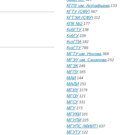
КГПУ им. Астафьева
133
КГТУ (СФУ)
567
КГТЭИ (СФУ)
112
КПК №2
177
КубГТУ
138
КубГУ
109
КузГПА
182
КузГТУ
789
МГТУ им. Носова
369
МГЭУ им. Сахарова
232
МГЭК
249
МГПУ
165
МАИ
144
МАДИ
151
МГИУ
1179
МГОУ
121
МГСУ
331
МГУ
273
МГУКИ
101
МГУПИ
225
МГУПС (МИИТ)
637
МГУТУ
122