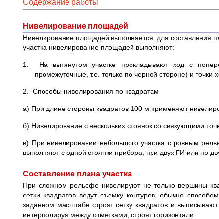
Содержание работы
Нивелирование площадей
Нивелирование площадей выполняется, для составления пла
участка нивелирование площадей выполняют:
1. На вытянутом участке прокладывают ход с попере
промежуточные, т.е. только по черной стороне) и точки 
2. Способы нивелирования по квадратам
а) При длине стороны квадратов 100 м применяют нивелиро
б) Нивелирование с нескольких стоянок со связующими точ
в) При нивелировании небольшого участка с ровным релье
выполняют с одной стоянки прибора, при двух ГИ или по дв
Составление плана участка
При сложном рельефе нивелируют не только вершины квад
сетки квадратов ведут съемку контуров, обычно способо
заданном масштабе строят сетку квадратов и выписывают 
интерполируя между отметками, строят горизонтали.