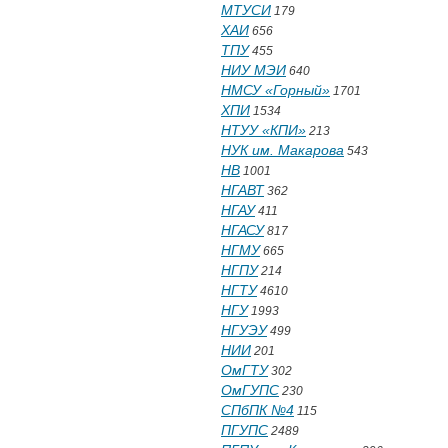
МТУСИ
179
ХАИ
656
ТПУ
455
НИУ МЭИ
640
НМСУ «Горный»
1701
ХПИ
1534
НТУУ «КПИ»
213
НУК им. Макарова
543
НВ
1001
НГАВТ
362
НГАУ
411
НГАСУ
817
НГМУ
665
НГПУ
214
НГТУ
4610
НГУ
1993
НГУЭУ
499
НИИ
201
ОмГТУ
302
ОмГУПС
230
СПбПК №4
115
ПГУПС
2489