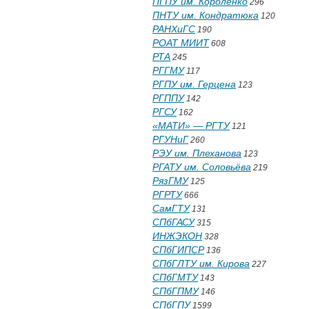
ПГПУ им. Короленко
296
ПНТУ им. Кондратюка
120
РАНХиГС
190
РОАТ МИИТ
608
РТА
245
РГГМУ
117
РГПУ им. Герцена
123
РГППУ
142
РГСУ
162
«МАТИ» — РГТУ
121
РГУНиГ
260
РЭУ им. Плеханова
123
РГАТУ им. Соловьёва
219
РязГМУ
125
РГРТУ
666
СамГТУ
131
СПбГАСУ
315
ИНЖЭКОН
328
СПбГИПСР
136
СПбГЛТУ им. Кирова
227
СПбГМТУ
143
СПбГПМУ
146
СПбГПУ
1599