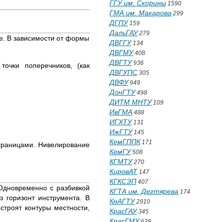
ГГУ им. Скорины
1590
ГМА им. Макарова
299
ДГПУ
159
ДальГАУ
279
че. В зависимости от формы
ДВГГУ
134
ДВГМУ
408
ДВГТУ
936
очки поперечников, (как
ДВГУПС
305
ДВФУ
949
ДонГТУ
498
ДИТМ МНТУ
109
ИвГМА
488
ИГХТУ
131
ИжГТУ
145
КемГППК
171
 границами. Нивелирование
КемГУ
508
КГМТУ
270
КировАТ
147
КГКСЭП
407
 Одновременно с разбивкой
КГТА им. Дегтярева
174
з горизонт инструмента. В
КнАГТУ
2910
строят контуры местности,
КрасГАУ
345
КрасГМУ
629