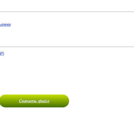
ъемки
И)
Скачать файл