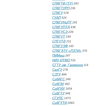
СПбГТИ (ТУ)
293
СПбГТУРП
236
СПбГУ
578
ГУАП
524
СПбГУНиПТ
291
СПбГУПТД
438
СПбГУСЭ
226
СПбГУТ
194
СПГУТД
151
СПбГУЭФ
145
СПбГЭТУ «ЛЭТИ»
379
ПИМаш
247
НИУ ИТМО
531
СГТУ им. Гагарина
114
СахГУ
278
СЗТУ
484
СибАГС
249
СибГАУ
462
СибГИУ
1654
СибГТУ
946
СГУПС
1473
СибГУТИ
2083