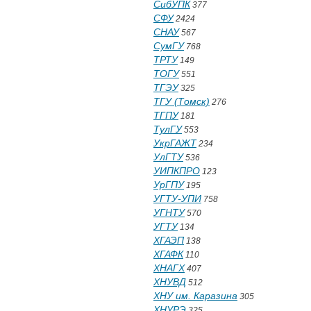
СибУПК
377
СФУ
2424
СНАУ
567
СумГУ
768
ТРТУ
149
ТОГУ
551
ТГЭУ
325
ТГУ (Томск)
276
ТГПУ
181
ТулГУ
553
УкрГАЖТ
234
УлГТУ
536
УИПКПРО
123
УрГПУ
195
УГТУ-УПИ
758
УГНТУ
570
УГТУ
134
ХГАЭП
138
ХГАФК
110
ХНАГХ
407
ХНУВД
512
ХНУ им. Каразина
305
ХНУРЭ
325