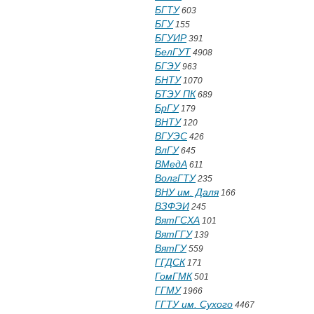
БГТУ
603
БГУ
155
БГУИР
391
БелГУТ
4908
БГЭУ
963
БНТУ
1070
БТЭУ ПК
689
БрГУ
179
ВНТУ
120
ВГУЭС
426
ВлГУ
645
ВМедА
611
ВолгГТУ
235
ВНУ им. Даля
166
ВЗФЭИ
245
ВятГСХА
101
ВятГГУ
139
ВятГУ
559
ГГДСК
171
ГомГМК
501
ГГМУ
1966
ГГТУ им. Сухого
4467