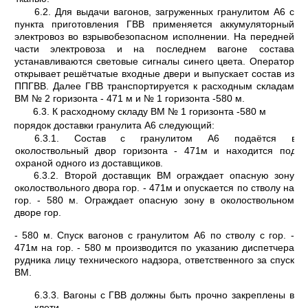
6.2. Для выдачи вагонов, загруженных гранулитом А6 с
пункта приготовления ГВВ приме­няется аккумуляторный
электровоз во взрывобезопасном исполнении. На передней
части электровоза и на последнем вагоне состава
устанавливаются световые сигналы синего цвета. Оператор
открывает решётчатые входные двери и выпускает состав из
ППГВВ. Далее ГВВ транспортируется к расходным складам
ВМ № 2 горизонта - 471 м и № 1 горизонта -580 м.
6.3. К расходному складу ВМ № 1 горизонта -580 м
порядок доставки гранулита А6 следующий:
6.3.1. Состав с гранулитом А6 подаётся в
околоствольный двор горизонта - 471м и находится под
охраной одного из доставщиков.
6.3.2. Второй доставщик ВМ ограждает опасную зону
околоствольного двора гор. - 471м и опускается по стволу на
гор. - 580 м. Ограждает опасную зону в околоствольном
дворе гор.
- 580 м. Спуск вагонов с гранулитом А6 по стволу с гор. -
471м на гор. - 580 м производится по указанию диспетчера
рудника лицу технического надзора, ответственного за спуск
ВМ.
6.3.3. Вагоны с ГВВ должны быть прочно закреплены в
клети.