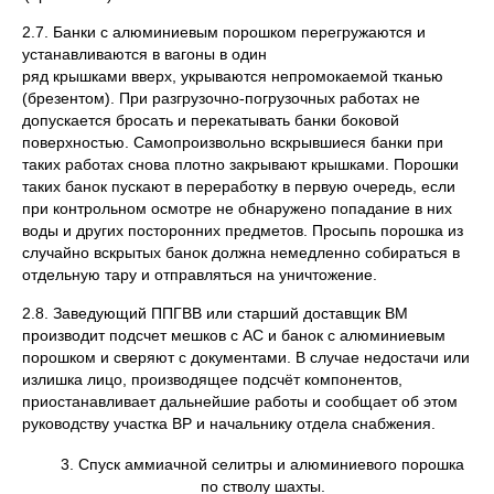
2.7. Банки с алюминиевым порошком перегружаются и
устанавливаются в вагоны в один
ряд крышками вверх, укрываются непромокаемой тканью
(брезентом). При разгрузочно-погрузочных работах не
допускается бросать и перекатывать банки боковой
поверхностью. Самопро­извольно вскрывшиеся банки при
таких работах снова плотно закрывают крышками. Порошки
таких банок пускают в переработку в первую очередь, если
при контрольном осмотре не обна­ружено попадание в них
воды и других посторонних предметов. Просыпь порошка из
случайно вскрытых банок должна немедленно собираться в
отдельную тару и отправляться на уничтожение.
2.8. Заведующий ППГВВ или старший доставщик ВМ
производит подсчет мешков с АС и банок с алюминиевым
порошком и сверяют с документами. В случае недостачи или
излишка лицо, производящее подсчёт компонентов,
приостанавливает дальнейшие работы и сообщает об этом
руководству участка ВР и начальнику отдела снабжения.
3. Спуск аммиачной селитры и алюминиевого порошка
по стволу шахты.