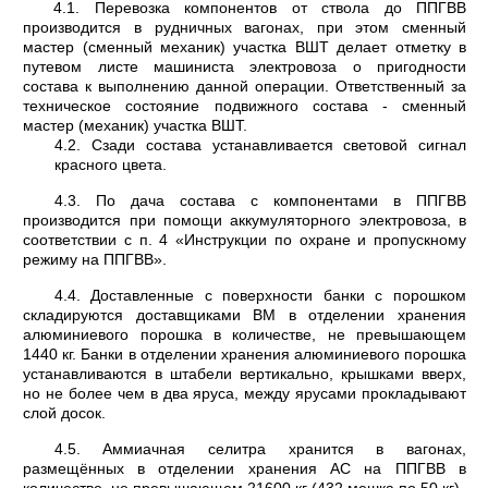
4.1. Перевозка компонентов от ствола до ППГВВ
производится в рудничных вагонах, при этом сменный
мастер (сменный механик) участка ВШТ делает отметку в
путевом листе маши­ниста электровоза о пригодности
состава к выполнению данной операции. Ответственный за
техническое состояние подвижного состава - сменный
мастер (механик) участка ВШТ.
4.2. Сзади состава устанавливается световой сигнал
красного цвета.
4.3. По дача состава с компонентами в ППГВВ
производится при помощи аккумуляторного электровоза, в
соответствии с п. 4 «Инструкции по охране и пропускному
режиму на ППГВВ».
4.4. Доставленные с поверхности банки с порошком
складируются доставщиками ВМ в отделении хранения
алюминиевого порошка в количестве, не превышающем
1440 кг. Банки в отделении хранения алюминиевого порошка
устанавливаются в штабели вертикально, крышками вверх,
но не более чем в два яруса, между ярусами прокладывают
слой досок.
4.5. Аммиачная селитра хранится в вагонах,
размещённых в отделении хранения АС на ППГВВ в