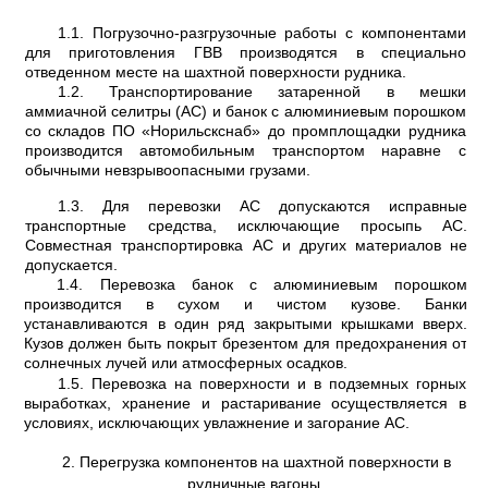
1.1. Погрузочно-разгрузочные работы с компонентами
для приготовления ГВВ произво­дятся в специально
отведенном месте на шахтной поверхности рудника.
1.2. Транспортирование затаренной в мешки
аммиачной селитры (АС) и банок с алюминиевым порошком
со складов ПО «Норильскснаб» до промплощадки рудника
произ­водится автомобильным транспортом наравне с
обычными невзрывоопасными грузами.
1.3. Для перевозки АС допускаются исправные
транспортные средства, исключающие просыпь АС.
Совместная транспортировка АС и других материалов не
допускается.
1.4. Перевозка банок с алюминиевым порошком
производится в сухом и чистом кузове. Банки
устанавливаются в один ряд закрытыми крышками вверх.
Кузов должен быть покрыт брезентом для предохранения от
солнечных лучей или атмосферных осадков.
1.5. Перевозка на поверхности и в подземных горных
выработках, хранение и растаривание осуществляется в
условиях, исключающих увлажнение и загорание АС.
2. Перегрузка компонентов на шахтной поверхности в
рудничные вагоны.