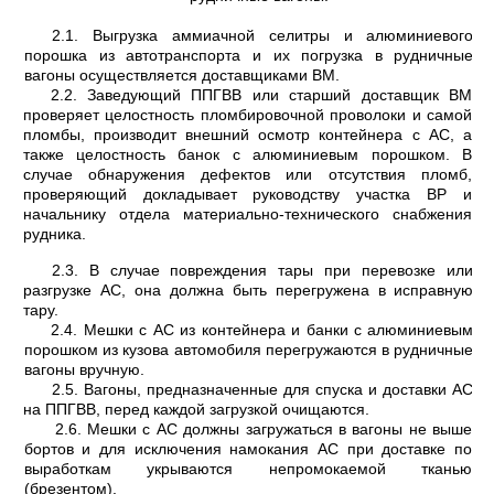
2.1. Выгрузка аммиачной селитры и алюминиевого
порошка из автотранспорта и их погрузка в рудничные
вагоны осуществляется доставщиками ВМ.
2.2. Заведующий ППГВВ или старший доставщик ВМ
проверяет целостность пломби­ровочной проволоки и самой
пломбы, производит внешний осмотр контейнера с АС, а
также целостность банок с алюминиевым порошком. В
случае обнаружения дефектов или отсутствия пломб,
проверяющий докладывает руководству участка ВР и
начальнику отдела материально-технического снабжения
рудника.
2.3. В случае повреждения тары при перевозке или
разгрузке АС, она должна быть пере­гружена в исправную
тару.
2.4. Мешки с АС из контейнера и банки с алюминиевым
порошком из кузова автомобиля перегружаются в рудничные
вагоны вручную.
2.5. Вагоны, предназначенные для спуска и доставки АС
на ППГВВ, перед каждой загрузкой очищаются.
2.6. Мешки с АС должны загружаться в вагоны не выше
бортов и для исключения намокания АС при доставке по
выработкам укрываются непромокаемой тканью
(брезентом).