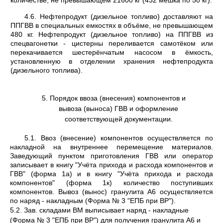
количестве, не превышающем 21600 кг (432 мешка по 50 кг).
4.6. Нефтепродукт (дизельное топливо) доставляют на
ППГВВ в специальных емкостях в объёме, не превышающем
480 кг. Нефтепродукт (дизельное топливо) на ППГВВ из
спецвагонетки - цистерны переливается самотёком или
перекачивается шестерёнчатым насосом в ёмкость,
установленную в отделении хранения нефтепродукта
(дизельного топлива).
5. Порядок ввоза (внесения) компонентов и
вывоза (выноса) ГВВ и оформление
соответствующей документации.
5.1. Ввоз (внесение) компонентов осуществляется по
накладной на внутреннее переме­щение материалов.
Заведующий пунктом приготовления ГВВ или оператор
записывает в книгу "Учёта прихода и расхода компонентов и
ГВВ" (форма 1а) и в книгу "Учёта прихода и расхода
компонентов" (форма 1к) количество поступивших
компонентов. Вывоз (вынос) гранулита А6 осуществляется
по наряд - накладным (Форма № 3 "ЕПБ при ВР").
5.2. Зав. складами ВМ выписывает наряд - накладные
(Форма № 3 "ЕПБ при ВР") для получения гранулита А6 и