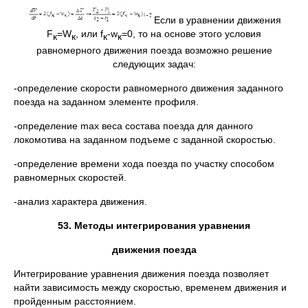
Если в уравнении движения
F
=W
, или f
-w
=0, то на основе этого условия
к
к
к
к
равномерного движения поезда возможно решение
следующих задач:
-определение скорости равномерного движения заданного
поезда на заданном элементе профиля.
-определение max веса состава поезда для данного
локомотива на заданном подъеме с заданной скоростью.
-определение времени хода поезда по участку способом
равномерных скоростей.
-анализ характера движения.
53. Методы интегрирования уравнения
движения поезда
Интегрирование уравнения движения поезда позволяет
найти зависимость между скоростью, временем движения и
пройденным расстоянием.