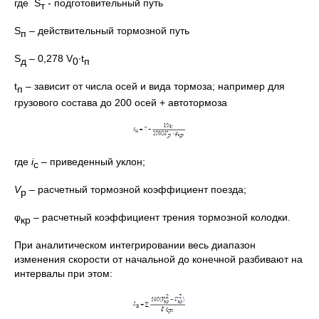
где S
- подготовительный путь
т
S
– действительный тормозной путь
п
S
– 0,278 V
·t
д
0
п
t
– зависит от числа осей и вида тормоза; например для
п
грузового состава до 200 осей + автотормоза
где
i
– приведенный уклон;
с
V
– расчетный тормозной коэффициент поезда;
р
φ
– расчетный коэффициент трения тормозной колодки.
кр
При аналитическом интегрировании весь диапазон
изменения скорости от начальной до конечной разбивают на
интервалы при этом: