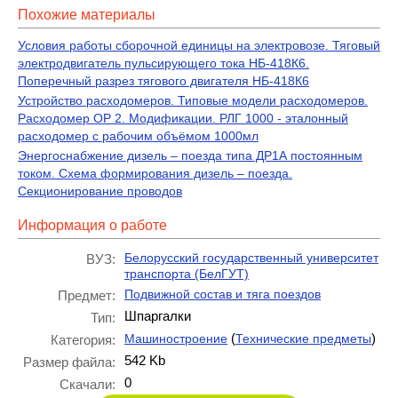
Похожие материалы
Условия работы сборочной единицы на электровозе. Тяговый
электродвигатель пульсирующего тока НБ-418К6.
Поперечный разрез тягового двигателя НБ-418К6
Устройство расходомеров. Типовые модели расходомеров.
Расходомер ОР 2. Модификации. РЛГ 1000 - эталонный
расходомер с рабочим объёмом 1000мл
Энергоснабжение дизель – поезда типа ДР1А постоянным
током. Схема формирования дизель – поезда.
Секционирование проводов
Информация о работе
Белорусский государственный университет
ВУЗ:
транспорта (БелГУТ)
Подвижной состав и тяга поездов
Предмет:
Шпаргалки
Тип:
(
)
Машиностроение
Технические предметы
Категория:
542 Kb
Размер файла:
0
Скачали: