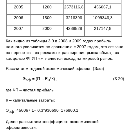
2005
1200
2573116,8
456067,1
2006
1500
3216396
1099346,3
2007
2000
4288528
217147,8
Как видно из таблицы 3.9 в 2008 и 2009 годах прибыль
намного увеличится по сравнению с 2007 годом, это связано
во первых из – за рекламы и расширения рынка сбыта, так
как целью ФГУП «» является выход на мировой рынок.
Рассчитаем годовой экономический эффект (Ээф):
Э
= (П - Е
*К) , (3.20)
эф
н
где ЧП – чистая прибыль;
К – капитальные затраты;
Э
=456067,1– 0,3*930690=176860,1
эф
Далее рассчитаем коэффициент экономической
эффективности: