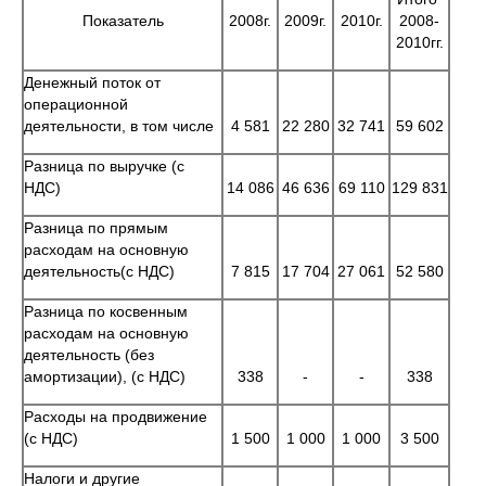
Показатель
2008г.
2009г.
2010г.
2008-
2010гг.
Денежный поток от
операционной
деятельности, в том числе
4 581
22 280
32 741
59 602
Разница по выручке (с
НДС)
14 086
46 636
69 110
129 831
Разница по прямым
расходам на основную
деятельность(с НДС)
7 815
17 704
27 061
52 580
Разница по косвенным
расходам на основную
деятельность (без
амортизации), (с НДС)
338
-
-
338
Расходы на продвижение
(с НДС)
1 500
1 000
1 000
3 500
Налоги и другие