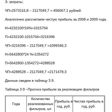
З- затраты;
ЧП=2573116,8 – 2117049,7 = 456067,1 рублей.
Аналогично рассчитаем чистую прибыль за 2008 и 2009 года.
Н=4232100*24%=1015704
П=4232100-1015704=3216396
ЧП=3216396 – 2117049,7 =1099346,3
Н=5642800*24 %=1354272
П=5642800-1354272=4288528
ЧП=4288528 – 2117049,7 =2171478,3
Данные сведем в таблицу 3.9.
Таблица 3.9 –Прогноз прибыли за реализацию фильтров
Количество
Прибыль в
Чистая прибыль в
Года
реализованных
год, руб.
год, руб.
фильтров, шт.