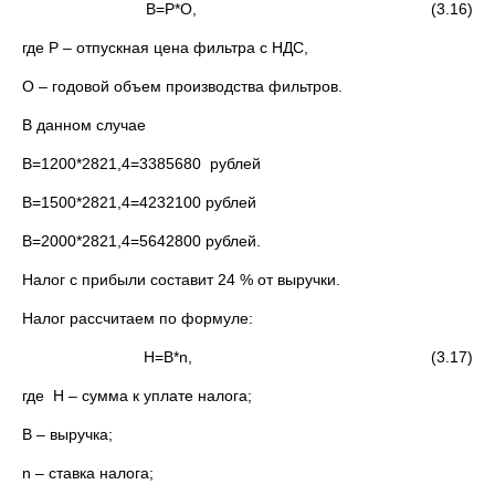
В=Р*О, (3.16)
где Р – отпускная цена фильтра с НДС,
О – годовой объем производства фильтров.
В данном случае
В=1200*2821,4=3385680 рублей
В=1500*2821,4=4232100 рублей
В=2000*2821,4=5642800 рублей.
Налог с прибыли составит 24 % от выручки.
Налог рассчитаем по формуле:
Н=В*n, (3.17)
где Н – сумма к уплате налога;
В – выручка;
n – ставка налога;