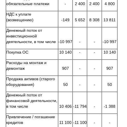
обязательные платежи
-
2 400
2 400
4 800
НДС к уплате
(возмещению)
-149
5 652
8 308
13 811
Денежный поток от
инвестиционной
деятельности, в том числе
-10 997
-
-
-10 997
Покупка ОС
10 140
-
-
10 140
Расходы на монтаж и
демонтаж
907
-
-
907
Продажа активов (старого
оборудования)
50
-
-
50
Денежный поток от
финансовой деятельности,
в том числе
10 406
-11 794
-
-1 388
Привлечение / погашение
кредитов
11 100
-11 100
-
-