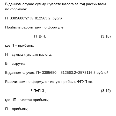
В данном случае сумму к уплате налога за год рассчитаем
по формуле:
Н=3385680*24%=812563,2 рубля.
Прибыль рассчитаем по формуле:
П=В-Н, (3.18)
где П – прибыль;
Н – сумма к уплате налога;
В – выручка;
В данном случае, П= 3385680 – 812563,2=2573116,8 рублей.
Рассчитаем по формуле чистую прибыль ФГУП «»:
ЧП=П-З , (3.19)
где ЧП – чистая прибыль;
П – прибыль;