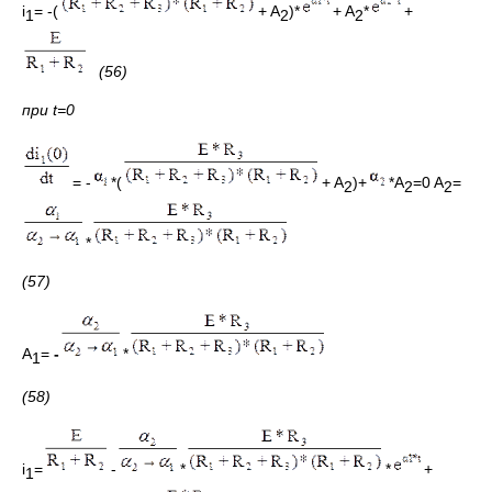
i
= -(
+ A
)*
+ A
*
+
1
2
2
(56)
при
t
=0
= -
*(
+ A
)+
*A
=0 A
=
2
2
2
*
(57)
A
=
-
*
1
(58)
i
=
-
*
*
+
1