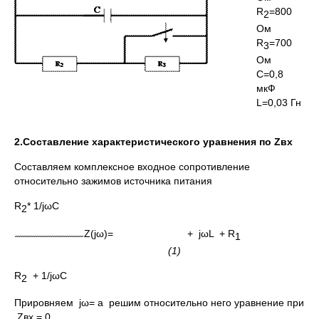
R
=800
2
Ом
R
=700
3
Ом
C=0,8
мкФ
L=0,03 Гн
2.
C
оставление характеристического уравнения по
Z
вх
Составляем комплексное входное сопротивление
относительно зажимов источника питания
R
* 1/jωC
2
Z(jω)= + jωL + R
1
(1)
R
+ 1/jωC
2
Прировняем jω= a решим относительно него уравнение при
Zвх = 0