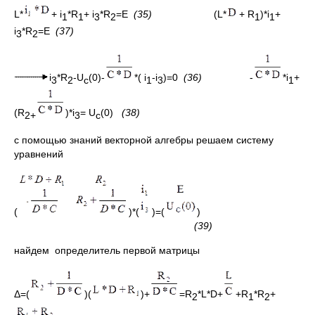
L*
+ i
*R
+ i
*R
=E
(35)
(L*
+ R
)*i
+
1
1
3
2
1
1
i
*R
=E
(37)
3
2
i
*R
-U
(0)-
*( i
-i
)=0
(36)
-
*i
+
3
2
c
1
3
1
(R
)*i
= U
(0)
(38)
2+
3
c
с помощью знаний векторной алгебры решаем систему
уравнений
(
)*(
)=(
)
(39)
найдем определитель первой матрицы
Δ=(
)(
)+
=R
*L*D+
+R
*R
+
2
1
2