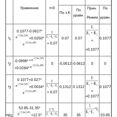
Уравнение
t<0
Прин.
По
По
По з.К.
уравн.
Режим
уравн.
0.1077-0.0627*
i
+0.0250*
0.07
0.07
0.1077
1
=
= 0,07
=0.1077
-0.0898* *
i
0
-0,0612
-0.0612
0
0
2
+0.0284*
0.1077+0.027*
i
+0.0034*
0,1312
0.1312
0.1077
3
=
= 0,07
=0.1077
53.85-31.35*
u
+12.5*
35
35
53.85
R1