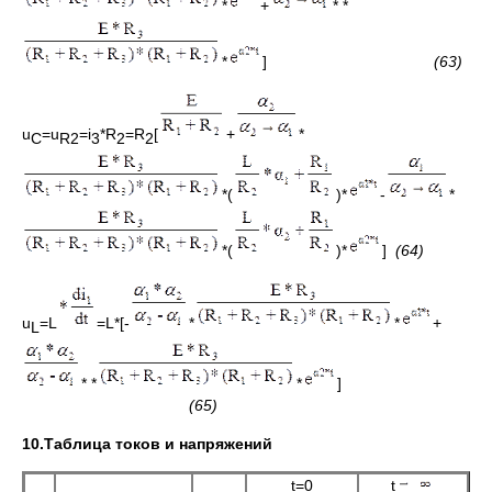
*
+
* *
*
]
(63)
u
=u
=i
*R
=R
[
+
*
C
R2
3
2
2
*(
)*
-
*
*(
)*
]
(64)
u
=L
=L*[-
*
*
+
L
* *
*
]
(65)
10
.Таблица токов и напряжений
t=0
t