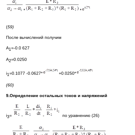
*
*
(
59)
После вычислений получим
A
=-0.0 627
1
A
=0.0250
2
i
=0.1077 -0.0627*
+0.0250*
1
(60)
9.Определение остальных токов и напряжений
i
=
-
-
по уравнению (26)
3