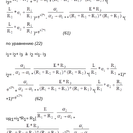
i
=
+
*
*(
3
)*
-
* *
*(
)*
(61)
по уравнению
(22)
i
= i
+ i
à i
=i
- i
1
2
3
2
1
3
i
= -
*
*(
+1)*
2
+
* *
*(
+1)*
(62)
u
=i
*R
= R
[
-
*
R1
1
1
1