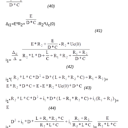
(40)
Δ
=E*R
+
-R
*U
(0)
i1
2
2
c
(41)
i
=
=
1
(42)
i
*(
)=
1
(43)
i
*
)=
1
(44)
i
*
)=
1