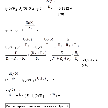
i
(0)*R
-U
(0)=0 à i
(0)=
=0,1312 A
3
2
c
3
(19)
i
(0)= i
(0)+
à
1
2
i
(0)=i
(0)-
=i
(0)-
=
-
2
1
L
= -
= -0,0612 А
(20)
L*
+ i
(0)*R
+
=E à
1
1
=
* ( E - i
(0)*R
-
) =
L
1
Рассмотрим токи и напряжения При t=0