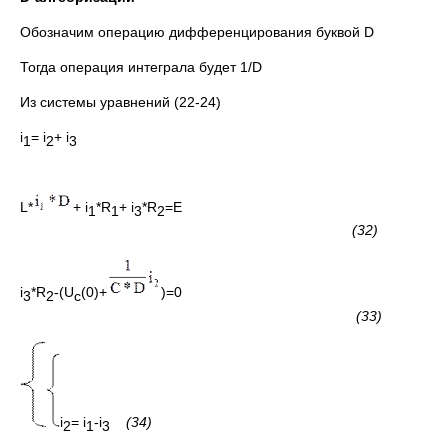
Обозначим операцию дифференцирования буквой D
Тогда операция интеграла будет 1/D
Из системы уравнений (22-24)
i
= i
+ i
1
2
3
L*
+ i
*R
+ i
*R
=E
1
1
3
2
(32)
i
*R
-(U
(0)+
)=0
3
2
c
(33)
i
= i
-i
(34)
2
1
3