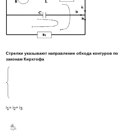
Стрелки указывают направление обхода контуров по
законам Кирхгофа
i
= i
+ i
1
2
3