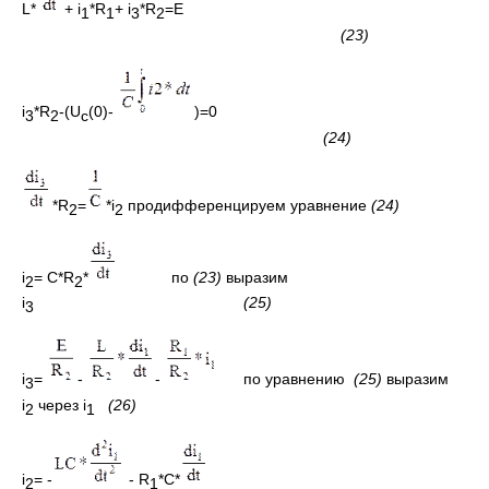
L*
+ i
*R
+ i
*R
=E
1
1
3
2
(23)
i
*R
-(U
(0)-
)=0
3
2
c
(24)
*R
=
*i
продифференцируем уравнение
(24)
2
2
i
= C*R
*
по
(23)
выразим
2
2
i
(25)
3
i
=
-
-
по уравнению
(25)
выразим
3
i
через i
(26)
2
1
i
= -
- R
*C*
2
1