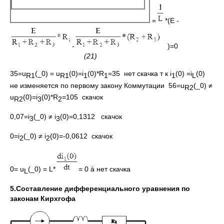
=
*(E -
-
)=0
(21)
35=u
(_0) = u
(0)=i
(0)*R
=35 нет скачка т к i
(0) =i
(0)
R
1
R
1
1
1
1
L
не изменяется по первому закону Коммутации 56=u
(_0) ≠
R
2
u
(0)=i
(0)*R
=105 скачок
R
2
3
2
0,07=i
(_0) ≠ i
(0)=0,1312 скачок
3
3
0=i
(_0) ≠ i
(0)=-0,0612 скачок
2
2
0= u
(_0) = L*
= 0 à нет скачка
L
5.Составление дифференциального уравнения по
законам Кирхгофа