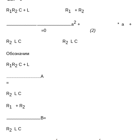
R
R
C + L R
+ R
1
2
1
2
2
a
+ * a +
=0
(
2
)
R
L
C R
L
C
2
2
Обозначим
R
R
C + L
1
2
А
=
R
L
C
2
R
+ R
1
2
В=
R
L
C
2