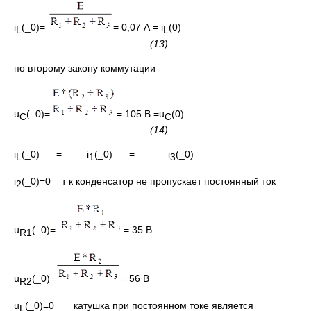
i
(_0)=
= 0,07 А = i
(0)
L
L
(13)
по второму закону коммутации
u
(_0)=
= 105 В =u
(0)
C
C
(14)
i
(_0) = i
(_0) = i
(_0)
L
1
3
i
(_0)=0 т к конденсатор не пропускает постоянный ток
2
u
(_0)=
= 35 В
R
1
u
(_0)=
= 56 В
R
2
u
(_0)=0 катушка при постоянном токе является
L