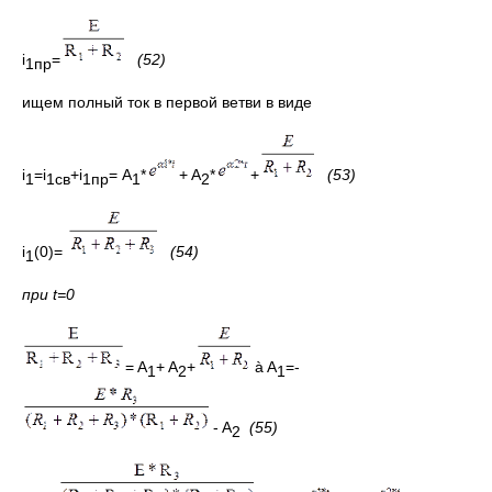
i
=
(52)
1пр
ищем полный ток в первой ветви в виде
i
=i
+i
= A
*
+ A
*
+
(53)
1
1
св
1
пр
1
2
i
(0)=
(54)
1
при
t=0
= A
+ A
+
à A
=-
1
2
1
- A
(55)
2