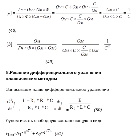
(48)
(49)
8.Решение дифференциального уравнения
классическим методом
Записываем наше дифференциальное уравнение
+
*
+=
(50)
будем искать свободную составляющую в виде
i
=A
*
+ A
*
(51)
1св
1
2