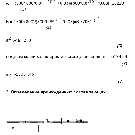
А = (500* 800*0.8*
+0.03)/(800*0.8*
*0.03)=18229
(3)
B = ( 500+800)/(800*0.8*
*0.03)=6.7708*
(4)
2
а
+А*а+ B=0
(5)
получим корни характеристического уравнения а
= -5194,54
1
(6)
а
= -13034,46
2
(7)
3. Определение принужденных составляющих