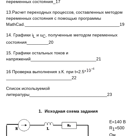
переменных состояния_17
13.Расчет переходных процессов, составленных методом
переменных состояния с помощью программы
MathCad._______________________________________19
14. Графики i
и u
, полученные методом переменных
L
C
состояния_________20
15. Графики остальных токов и
напряжений___________________________21
16 Проверка выполнения з.К. при t=2.5*
___________________________22
Список используемой
литературы________________________________23
1. Исходная схема задания
E=140 В
R
=500
1
Ом