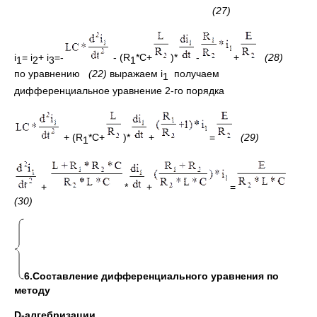
(27)
i
= i
+ i
=-
- (R
*C+
)*
-
+
(28)
1
2
3
1
по уравнению
(22)
выражаем i
получаем
1
дифференциальное уравнение 2-го порядка
+ (R
*C+
)*
+
=
(29)
1
+
*
+
=
(30)
6.Составление дифференциального уравнения по
методу
D
-алгебризации