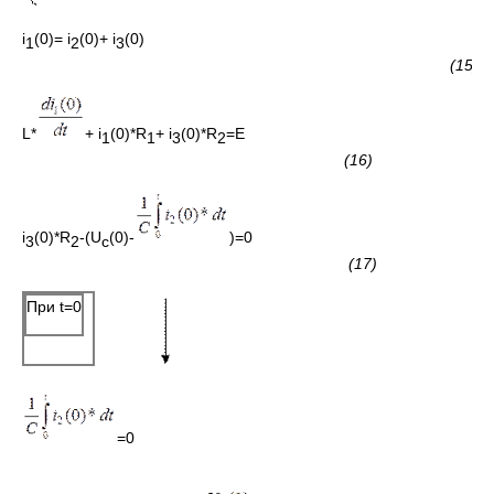
i
(0)= i
(0)+ i
(0)
1
2
3
(15)
L*
+ i
(0)*R
+ i
(0)*R
=E
1
1
3
2
(16)
i
(0)*R
-(U
(0)-
)=0
3
2
c
(17)
При t=0
=0
(1