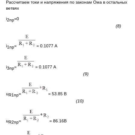
Рассчитаем токи и напряжения по законам Ома в остальных
ветвях
i
=0
2пр
(8)
i
=
= 0.1077 А
1пр
i
=
= 0.1077 А
3пр
(9)
u
=
= 53.85 В
R
1пр
(10)
u
=
= 86.16В
R
2пр