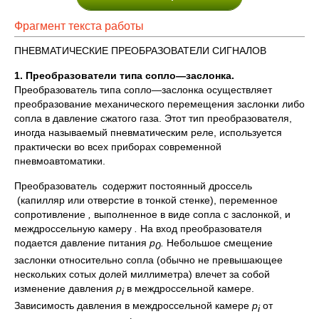
Фрагмент текста работы
ПНЕВМАТИЧЕСКИЕ ПРЕОБРАЗОВАТЕЛИ СИГНАЛОВ
1. Преобразователи типа сопло—заслонка.
Преобразователь типа сопло—заслонка осуществляет
преобразование механического перемещения заслонки либо
сопла в давление сжатого газа. Этот тип преобразователя,
иногда называемый пневматическим реле, используется
практически во всех приборах современной
пневмоавтоматики.
Преобразователь содержит постоянный дроссель
(капилляр или отверстие в тонкой стенке), переменное
сопротивление
,
выполненное в виде сопла с заслонкой, и
междроссельную камеру
.
На вход преобразователя
подается давление питания
р
.
Небольшое смещение
0
заслонки относительно сопла (обычно не превышающее
нескольких сотых долей миллиметра) влечет за собой
изменение давления
p
в междроссельной камере.
i
Зависимость давления в междроссельной камере
p
от
i