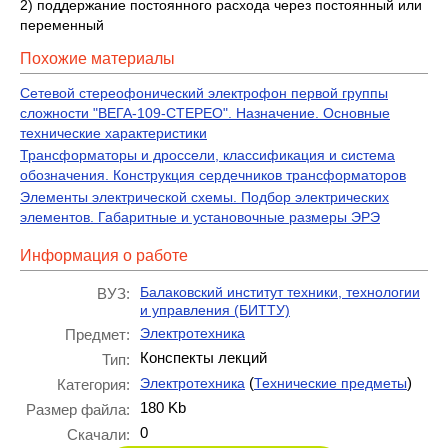
2) поддержание постоянного расхода через постоянный или
переменный
Похожие материалы
Сетевой стереофонический электрофон первой группы
сложности "ВЕГА-109-СТЕРЕО". Назначение. Основные
технические характеристики
Трансформаторы и дроссели, классификация и система
обозначения. Конструкция сердечников трансформаторов
Элементы электрической схемы. Подбор электрических
элементов. Габаритные и установочные размеры ЭРЭ
Информация о работе
Балаковский институт техники, технологии
ВУЗ:
и управления (БИТТУ)
Электротехника
Предмет:
Конспекты лекций
Тип:
(
)
Электротехника
Технические предметы
Категория:
180 Kb
Размер файла:
0
Скачали: