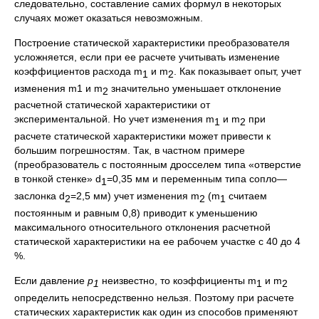
следовательно, составление самих формул в некоторых
случаях может оказаться невозможным.
Построение статической характеристики преобразователя
усложняется, если при ее расчете учитывать изменение
коэффициентов расхода m
и m
. Как показывает опыт, учет
1
2
изменения m1 и m
значительно уменьшает отклонение
2
расчетной статической характеристики от
экспериментальной. Но учет изменения m
и m
при
1
2
расчете статической характеристики может привести к
большим погрешностям. Так, в частном примере
(преобразователь с постоянным дросселем типа «отверстие
в тонкой стенке» d
=0,35 мм и переменным типа сопло—
1
заслонка d
=2,5 мм) учет изменения m
(m
считаем
2
2
1
постоянным и равным 0,8) приводит к уменьшению
максимального относительного отклонения расчетной
статической характеристики на ее рабочем участке с 40 до 4
%.
Если давление
p
неизвестно, то коэффициенты m
и m
1
1
2
определить непосредственно нельзя. Поэтому при расчете
статических характеристик как один из способов применяют