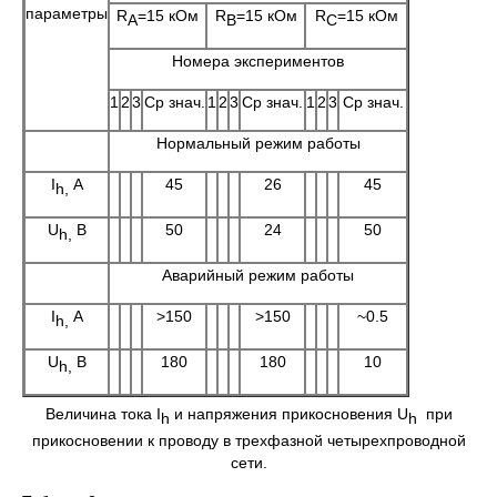
параметры
R
=15 кОм
R
=15 кОм
R
=15 кОм
A
B
C
Номера экспериментов
1
2
3
Ср знач.
1
2
3
Ср знач.
1
2
3
Ср знач.
Нормальный режим работы
I
А
45
26
45
h
,
U
В
50
24
50
h
,
Аварийный режим работы
I
А
>150
>150
~0.5
h
,
U
В
180
180
10
h
,
Величина тока I
и напряжения прикосновения U
при
h
h
прикосновении к проводу в трехфазной четырехпроводной
сети.