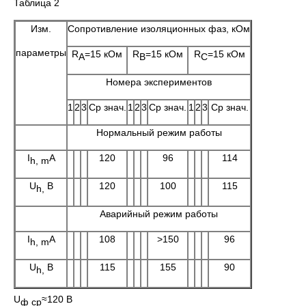
Таблица 2
Изм.
Сопротивление изоляционных фаз, кОм
параметры
R
=15 кОм
R
=15 кОм
R
=15 кОм
A
B
C
Номера экспериментов
1
2
3
Ср знач.
1
2
3
Ср знач.
1
2
3
Ср знач.
Нормальный режим работы
I
А
120
96
114
h
,
m
U
В
120
100
115
h
,
Аварийный режим работы
I
А
108
>150
96
h
,
m
U
В
115
155
90
h
,
U
≈120 В
ф ср