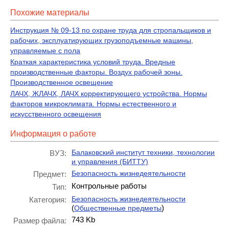
Похожие материалы
Инструкция № 09-13 по охране труда для стропальщиков и
рабочих, эксплуатирующих грузоподъемные машины,
управляемые с пола
Краткая характеристика условий труда. Вредные
производственные факторы. Воздух рабочей зоны.
Производственное освещение
ЛАЧХ, ЖЛАЧХ, ЛАЧХ корректирующего устройства. Нормы
факторов микроклимата. Нормы естественного и
искусственного освещения
Информация о работе
Балаковский институт техники, технологии
ВУЗ:
и управления (БИТТУ)
Безопасность жизнедеятельности
Предмет:
Контрольные работы
Тип:
Безопасность жизнедеятельности
Категория:
(
)
Общественные предметы
743 Kb
Размер файла: