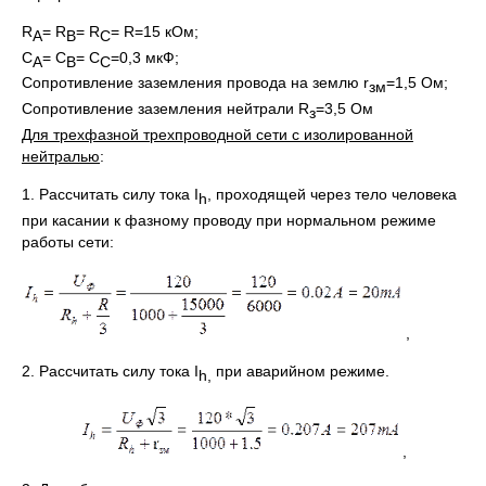
R
= R
= R
= R=15 кОм;
A
B
C
C
= C
= C
=0,3 мкФ;
A
B
C
Сопротивление заземления провода на землю r
=1,5 Ом;
зм
Сопротивление заземления нейтрали R
=3,5 Ом
з
Для трехфазной трехпроводной сети с изолированной
нейтралью
:
1. Рассчитать силу тока I
, проходящей через тело человека
h
при касании к фазному проводу при нормальном режиме
работы сети:
,
2. Рассчитать силу тока I
при аварийном режиме.
h
,
,