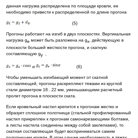
данная нагрузка распределена по площади кровли, ее
необходимо привести к распределенной по длине прогона
(5)
Прогоны работают на изгиб в двух плоскостях. Вертикальная
нагрузка g
может быть разложена на g
, действующую в
е
х
плоскости большей жесткости прогона, и скатную
составляющую g
,
у
и
(6)
Чтобы уменьшить изгибающий момент от скатной
составляющей, прогоны раскрепляют тяжами из круглой
стали диаметром 18...22 мм, уменьшающими расчетный
пролет прогона в плоскости ската.
Если кровельный настил крепится к прогонам жестко и
образует сплошное полотнище (стальной профилированный
настил прикреплен к прогонам самонарезающими болтами,
а листы настила соединены между собой заклепками), то
скатная составляющая будет восприниматься самим
полотнищем кровли. В этом случае необходимость в тяжах