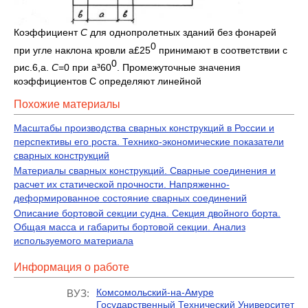
Коэффициент
С
для однопролетных зданий без фонарей
0
при угле наклона кровли a£25
принимают в соответствии с
0
рис.6,а.
С
=0 при a³60
. Промежуточные значения
коэффициентов С определяют линейной
Похожие материалы
Масштабы производства сварных конструкций в России и
перспективы его роста. Технико-экономические показатели
сварных конструкций
Материалы сварных конструкций. Сварные соединения и
расчет их статической прочности. Напряженно-
деформированное состояние сварных соединений
Описание бортовой секции судна. Секция двойного борта.
Общая масса и габариты бортовой секции. Анализ
используемого материала
Информация о работе
Комсомольский-на-Амуре
ВУЗ:
Государственный Технический Университет