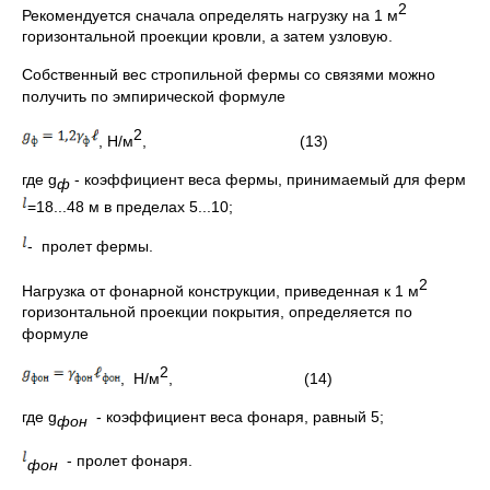
2
Рекомендуется сначала определять нагрузку на 1 м
горизонтальной проекции кровли, а затем узловую.
Собственный вес стропильной фермы со связями можно
получить по эмпирической формуле
2
, Н/м
, (13)
где g
- коэффициент веса фермы, принимаемый для ферм
ф
=18...48 м в пределах 5...10;
- пролет фермы.
2
Нагрузка от фонарной конструкции, приведенная к 1 м
горизонтальной проекции покрытия, определяется по
формуле
2
, Н/м
, (14)
где g
- коэффициент веса фонаря, равный 5;
фон
- пролет фонаря.
фон