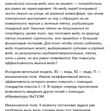
химический состав меди это не влияет
—
потребитель
все равно ее переплавляет. Но медь перед отправкой
часто лежит на улице, во влажной атмосфере, при этом
электролит выступает из пор и образует на ее
поверхности черные и зеленые пятна, ухудшающие
товарный вид. Наличие пятен не допускается по
стандарту, кроме того, при поставке меди за границу
пятна снижают сортность, что приводит к большим
финансовым потерям. Для того чтобы этого избежать,
медь тщательно моют, выдерживают сутками в горячей
воде, но результаты неудовлетворительные, пятна,
хоть и реже, но все равно появляются. Как повысить
эффективность мытья меди?
Исходная вепольная модель: В1 — медь, В2 — вода, П —
механическое поле. Имеем неэффективный веполь,
эффективность которого можно повысить с помощью
стандартов классов 2—3. В первую очередь просмотрим
возможность введения других полей с помощью
аббревиатуры МаТХЭМ.
Механическое поле.
К моменту постановки задачи уже
пробовали мыть медь струями воды под давлением.