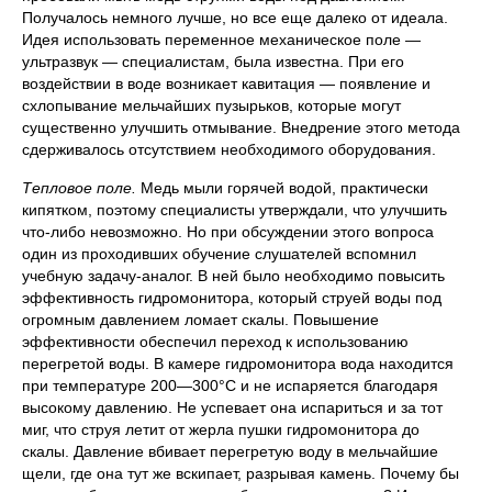
Получалось немного лучше, но все еще далеко от идеала.
Идея использовать переменное механическое поле —
ультразвук — специалистам, была известна. При его
воздействии в воде возникает кавитация — появление и
схлопывание мельчайших пузырьков, которые могут
существенно улучшить отмывание. Внедрение этого метода
сдерживалось отсутствием необходимого оборудования.
Тепловое поле.
Медь мыли горячей водой, практически
кипятком, поэтому специалисты утверждали, что улучшить
что-либо невозможно. Но при обсуждении этого вопроса
один из проходивших обучение слушателей вспомнил
учебную задачу-аналог. В ней было необходимо повысить
эффективность гидромонитора, который струей воды под
огромным давлением ломает скалы. Повышение
эффективности обеспечил переход к использованию
перегретой воды. В камере гидромонитора вода находится
при температуре 200—300°С и не испаряется благодаря
высокому давлению. Не успевает она испариться и за тот
миг, что струя летит от жерла пушки гидромонитора до
скалы. Давление вбивает перегретую воду в мельчайшие
щели, где она тут же вскипает, разрывая камень. Почему бы