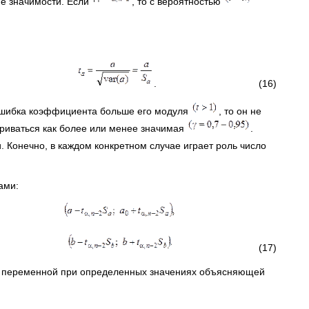
не значимости. Если
, то с вероятностью
. (16)
 ошибка коэффициента больше его модуля
, то он не
триваться как более или менее значимая
.
. Конечно, в каждом конкретном случае играет роль число
ами:
(17)
ой) переменной при определенных значениях объясняющей