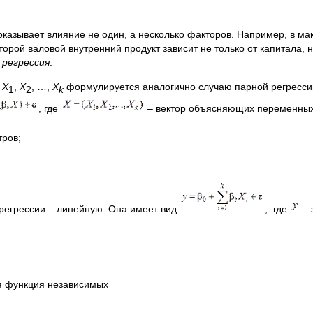
оказывает влияние не один, а несколько факторов. Например, в м
рой валовой внутренний продукт зависит не только от капитала, н
 регрессия
.
и
X
,
X
, …,
X
формулируется аналогично случаю парной регресси
1
2
k
, где
– вектор объясняющих переменных
ров;
регрессии – линейную. Она имеет вид
, где
– 
я функция независимых