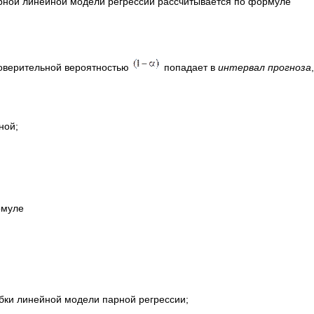
рной линейной модели регрессии рассчитывается по формуле
оверительной вероятностью
попадает в
интервал прогноза
ной;
рмуле
ки линейной модели парной регрессии;