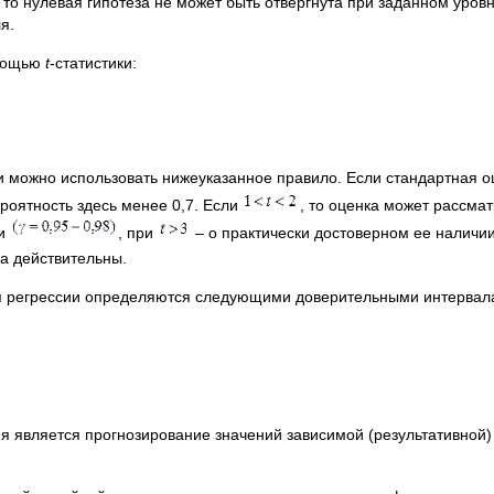
, то нулевая гипотеза не может быть отвергнута при заданном уров
я.
мощью
t
-статистики:
и можно использовать нижеуказанное правило. Если стандартная
роятность здесь менее 0,7. Если
, то оценка может рассма
зи
, при
– о практически достоверном ее наличии
 действительны.
я регрессии определяются следующими доверительными интервал
ия является прогнозирование значений зависимой (результативн