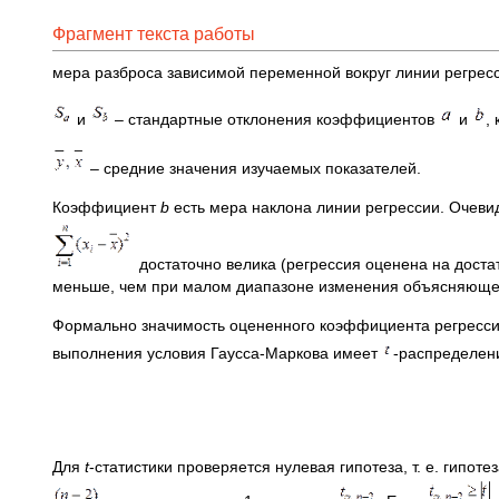
Фрагмент текста работы
мера разброса зависимой переменной вокруг линии регрес
и
– стандартные отклонения коэффициентов
и
,
– средние значения изучаемых показателей.
Коэффициент
b
есть мера наклона линии регрессии. Очеви
достаточно велика (регрессия оценена на дост
меньше, чем при малом диапазоне изменения объясняющег
Формально значимость оцененного коэффициента регрессии
выполнения условия Гаусса-Маркова имеет
-распределен
Для
t
-статистики проверяется нулевая гипотеза, т. е. гипот