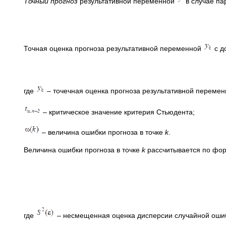
Точный прогноз
результативной переменной
в случае па
Точная оценка прогноза результативной переменной
с д
где
– точечная оценка прогноза результативной перемен
– критическое значение критерия Стьюдента;
– величина ошибки прогноза в точке
k
.
Величина ошибки прогноза в точке
k
рассчитывается по фо
где
– несмещенная оценка дисперсии случайной ошиб