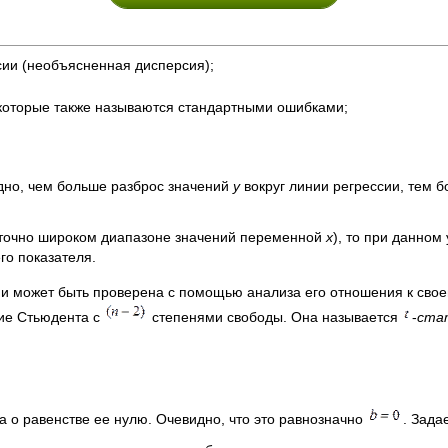
сии (необъясненная дисперсия);
 которые также называются стандартными ошибками;
дно, чем больше разброс значений
y
вокруг линии регрессии, тем 
аточно широком диапазоне значений переменной
x
), то при данном
о показателя.
 может быть проверена с помощью анализа его отношения к своем
ие Стьюдента с
степенями свободы. Она называется
-
ста
еза о равенстве ее нулю. Очевидно, что это равнозначно
. Зада