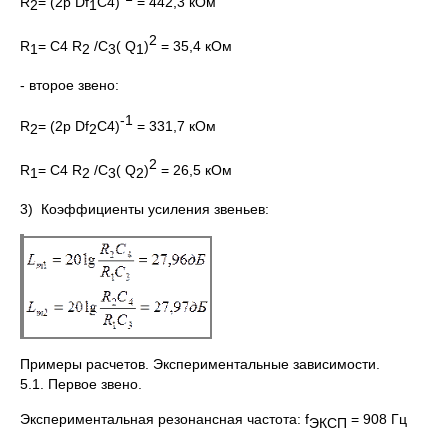
R
= (2p Df
C4)
= 442,3 кОм
2
1
2
R
= C4 R
/C
( Q
)
= 35,4 кОм
1
2
3
1
- второе звено:
-1
R
= (2p Df
C4)
= 331,7 кОм
2
2
2
R
= C4 R
/C
( Q
)
= 26,5 кОм
1
2
3
2
3) Коэффициенты усиления звеньев:
Примеры расчетов. Экспериментальные зависимости.
5.1. Первое звено.
Экспериментальная резонансная частота: f
= 908 Гц
ЭКСП