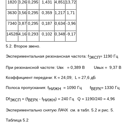
1820
3,26
0,295
1,431
4,851
13,72
3630
3,56
0,295
0,359
1,217
1,71
7340
3,87
0,295
0,187
0,634
-3,96
14528
4,16
0,293
0,102
0,348
-9,17
5.2. Второе звено.
Экспериментальная резонансная частота: f
= 1190 Гц
ЭКСП
При резонансной частоте: Uвх = 0,389 В Uвых = 9,37 В
Коэффициент передачи: К = 24,09; L = 27,6 дБ
Полоса пропускания: f
= 1090 Гц f
= 1330 Гц
НИЖН
ВЕРХ
Df
= (f
- f
) = 240 Гц Q = 1190/240 = 4,96
ЭКСП
ВЕРХ
НИЖН
Экспериментально снятую ЛАЧХ см. в табл. 5.2 и рис. 5.
Таблица 5.2