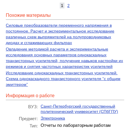
1
2
Похожие материалы
Силовые преобразователи переменного напряжения в
постоянное. Расчет и экспериментальное исследование
различных схем выпрямителей на полупроводниковых
диодах и сглаживающих фильтрах
Овладение методикой расчета и экспериментальные
исследования основных параметров однокаскадных
транзисторных усилителей, получение навыков настройки их
режимов и снятия частотных характеристик усилителей
Исследование однокаскадных транзисторных усилителей.
Схема однокаскадного транзисторного усилителя “с общим
эмиттером”
Информация о работе
Санкт-Петербургский государственный
ВУЗ:
политехнический университет (СПбГПУ)
Электроника
Предмет:
Отчеты по лабораторным работам
Тип: