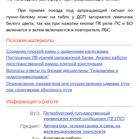
При приеме поезда под запрещающий сигнал по
лунно-белому огню на табло у ДСП загорается лампочка
белого цвета, так как при нажатии кнопки ПК реле ПС и БО
включатся и затем включаются и повторитель ЛБС.
Похожие материалы
Создание плоской рамы с заданными нагрузками.
Построение ЛВ усилий неразрезной балки. Анализ работы
пространственной рамно-плитной конструкции
Вопросы-ответы по блокам дисциплины "Гидравлика и
гидропневмопривод"
Определение параметров для осуществления сдвижки пути
при сооружении обходного пути
Информация о работе
Петербургский государственный
ВУЗ:
университет путей сообщения (ПГУПС)
Автоматика, телемеханика и связь на
Предмет:
железнодорожном транспорте
Курсовые работы
Тип: