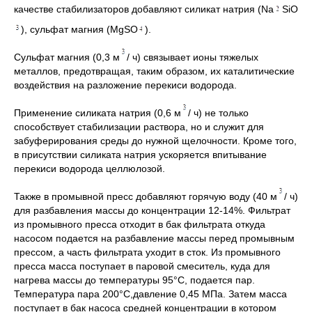
качестве стабилизаторов добавляют силикат натрия (Na
SiO
), сульфат магния (MgSO
).
Сульфат магния (0,3 м
/ ч) связывает ионы тяжелых
металлов, предотвращая, таким образом, их каталитические
воздействия на разложение перекиси водорода.
Применение силиката натрия (0,6 м
/ ч) не только
способствует стабилизации раствора, но и служит для
забуферирования среды до нужной щелочности. Кроме того,
в присутствии силиката натрия ускоряется впитывание
перекиси водорода целлюлозой.
Также в промывной пресс добавляют горячую воду (40 м
/ ч)
для разбавления массы до концентрации 12-14%. Фильтрат
из промывного пресса отходит в бак фильтрата откуда
насосом подается на разбавление массы перед промывным
прессом, а часть фильтрата уходит в сток. Из промывного
пресса масса поступает в паровой смеситель, куда для
нагрева массы до температуры 95°С, подается пар.
Температура пара 200°С,давление 0,45 МПа. Затем масса
поступает в бак насоса средней концентрации в котором