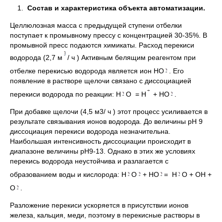
1.
Состав и характеристика объекта автоматизации.
Целлюлозная масса с предыдущей ступени отбелки
поступает к промывному прессу с концентрацией 30-35%. В
промывной пресс подаются химикаты. Расход перекиси
водорода (2,7 м
/ ч ) Активным белящим реагентом при
отбелке перекисью водорода является ион НО
. Его
появление в растворе щелочи связано с диссоциацией
перекиси водорода по реакции: Н
О = Н
+ НО
.
При добавке щелочи (4,5 м3/ ч ) этот процесс усиливается в
результате связывания ионов водорода. До величины рН 9
диссоциация перекиси водорода незначительна.
Наибольшая интенсивность диссоциации происходит в
диапазоне величины рН9-13. Однако в этих же условиях
перекись водорода неустойчива и разлагается с
образованием воды и кислорода: Н
О
+ НО
= Н
О + ОН +
О
.
Разложение перекиси ускоряется в присутствии ионов
железа, кальция, меди, поэтому в перекисные растворы в