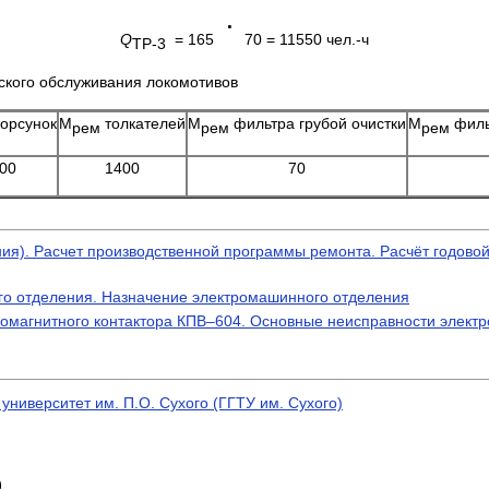
Q
= 165
70 = 11550 чел.-ч
ТР-3
ского обслуживания локомотивов
орсунок
М
толкателей
М
фильтра грубой очистки
М
филь
рем
рем
рем
00
1400
70
ения). Расчет производственной программы ремонта. Расчёт годов
го отделения. Назначение электромашинного отделения
омагнитного контактора КПВ–604. Основные неисправности электр
университет им. П.О. Сухого (ГГТУ им. Сухого)
)