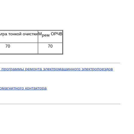
тра тонкой очистки
М
ОРЧВ
рем
70
70
ой программы ремонта электромашинного электропоездов
омагнитного контактора