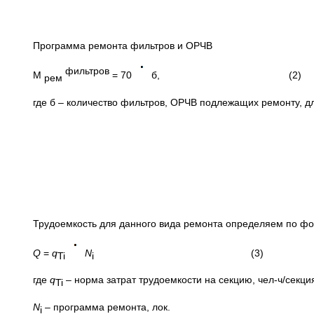
Программа ремонта фильтров и ОРЧВ
фильтров
М
= 70
б, (2)
рем
где б – количество фильтров, ОРЧВ подлежащих ремонту, дл
Трудоемкость для данного вида ремонта определяем по ф
Q
=
q
N
(3)
Ti
i
где
q
– норма затрат трудоемкости на секцию, чел-ч/секци
Ti
N
– программа ремонта, лок.
i