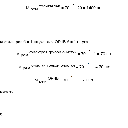
толкателей
М
= 70
20 = 1400 шт.
рем
я фильтров б = 1 штука, для ОРЧВ б = 1 штука
фильтров
грубой очистки
М
= 70
1 = 70 шт.
рем
очистки
тонкой очистки
М
= 70
1 = 70 шт.
рем
ОРЧВ
М
= 70
1 = 70 шт.
рем
ормуле:
я;