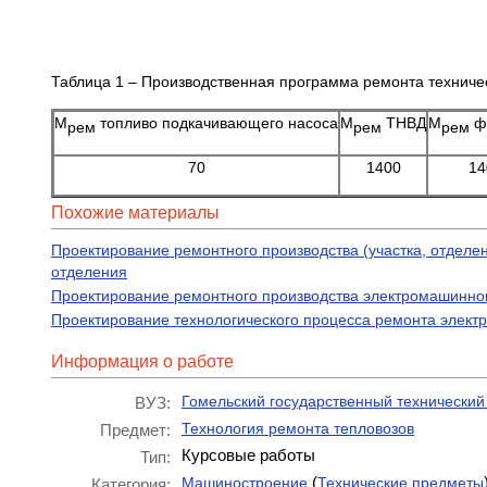
Таблица 1 – Производственная программа ремонта техниче
М
топливо подкачивающего насоса
М
ТНВД
М
ф
рем
рем
рем
70
1400
14
Похожие материалы
Проектирование ремонтного производства (участка, отдел
отделения
Проектирование ремонтного производства электромашинно
Проектирование технологического процесса ремонта электр
Информация о работе
Гомельский государственный технический 
ВУЗ:
Технология ремонта тепловозов
Предмет:
Курсовые работы
Тип:
(
Машиностроение
Технические предметы
Категория: