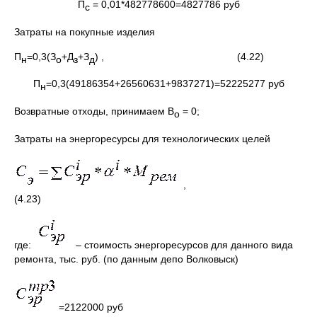
П
= 0,01*482778600=4827786 руб
с
Затраты на покупные изделия
П
=0,3(З
+Д
+З
) , (4.22)
н
о
з
д
П
=0,3(49186354+26560631+9837271)=52225277 руб
н
Возвратные отходы, принимаем В
= 0;
о
Затраты на энергоресурсы для технологических целей
,
(4.23)
где:
– стоимость энергоресурсов для данного вида
ремонта, тыс. руб. (по данным депо Волковыск)
=2122000 руб