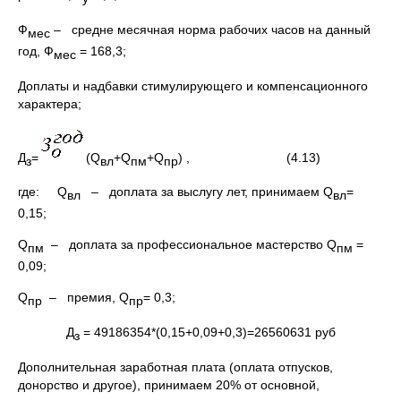
Ф
– средне месячная норма рабочих часов на данный
мес
год, Ф
= 168,3;
мес
Доплаты и надбавки стимулирующего и компенсационного
характера;
Д
=
(Q
+Q
+Q
) , (4.13)
з
вл
пм
пр
где: Q
– доплата за выслугу лет, принимаем Q
=
вл
вл
0,15;
Q
– доплата за профессиональное мастерство Q
=
пм
пм
0,09;
Q
– премия, Q
= 0,3;
пр
пр
Д
= 49186354*(0,15+0,09+0,3)=26560631 руб
з
Дополнительная заработная плата (оплата отпусков,
донорство и другое), принимаем 20% от основной,