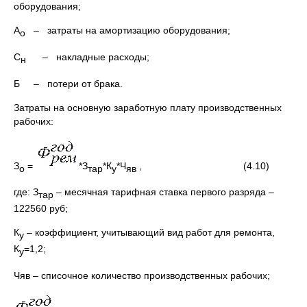
оборудования;
А
– затраты на амортизацию оборудования;
о
С
– накладные расходы;
н
Б – потери от брака.
Затраты на основную заработную плату производственных
рабочих:
З
=
*З
*К
*Ч
, (4.10)
о
тар
у
яв
где: З
– месячная тарифная ставка первого разряда –
тар
122560 руб;
К
– коэффициент, учитывающий вид работ для ремонта,
у
К
=1,2;
у
Чяв – списочное количество производственных рабочих;