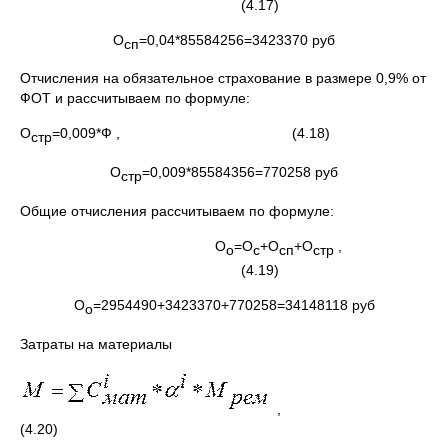
(4.17)
О
=0,04*85584256=3423370 руб
сп
Отчисления на обязательное страхование в размере 0,9% от
ФОТ и рассчитываем по формуле:
О
=0,009*Ф , (4.18)
стр
О
=0,009*85584356=770258 руб
стр
Общие отчисления рассчитываем по формуле:
О
=О
+О
+О
,
о
с
сп
стр
(4.19)
О
=2954490+3423370+770258=34148118 руб
о
Затраты на материалы
,
(4.20)