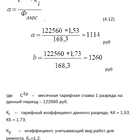
, (4.12)
руб
руб
1
р
где: С
– месячная тарифная ставка 1 разряда на
данный период – 122560 руб;
К
– тарифный коэффициент данного разряда, К4 = 1,53,
i
К5 = 1,73;
К
– коэффициент, учитывающий вид работ для
у
ремонта, К
=1,2;
у