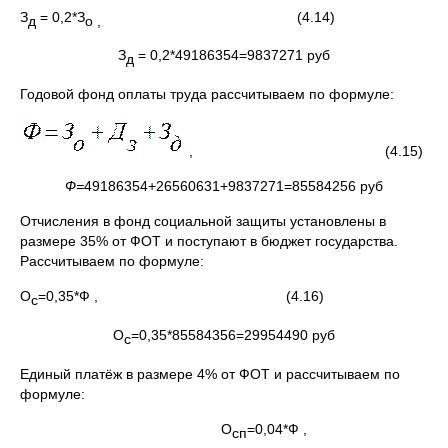
З
= 0,2*З
(4.14)
д
о ,
З
= 0,2*49186354=9837271 руб
д
Годовой фонд оплаты труда рассчитываем по формуле:
, (4.15)
Ф=
49186354+26560631+9837271=85584256 руб
Отчисления в фонд социальной защиты установлены в
размере 35% от ФОТ и поступают в бюджет государства.
Рассчитываем по формуле:
О
=0,35*Ф , (4.16)
с
О
=0,35*85584356=29954490 руб
с
Единый платёж в размере 4% от ФОТ и рассчитываем по
формуле:
О
=0,04*Ф ,
сп