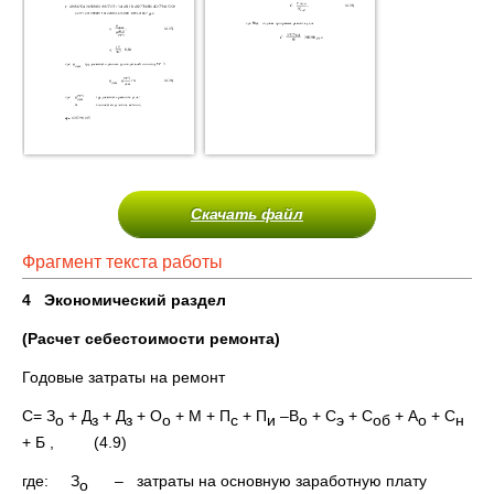
Скачать файл
Фрагмент текста работы
4 Экономический раздел
(Расчет себестоимости ремонта)
Годовые затраты на ремонт
С= З
+ Д
+ Д
+ О
+ М + П
+ П
–В
+ С
+ С
+ А
+ С
о
з
з
o
с
и
о
э
об
о
н
+ Б , (4.9)
где: З
– затраты на основную заработную плату
о