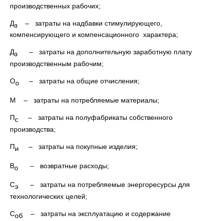
производственных рабочих;
Д
– затраты на надбавки стимулирующего,
з
компенсирующего и компенсационного характера;
Д
– затраты на дополнительную заработную плату
з
производственным рабочим;
О
– затраты на общие отчисления;
o
М – затраты на потребляемые материалы;
П
– затраты на полуфабрикаты собственного
с
производства;
П
– затраты на покупные изделия;
и
В
– возвратные расходы;
о
С
– затраты на потребляемые энергоресурсы для
э
технологических целей;
С
– затраты на эксплуатацию и содержание
об