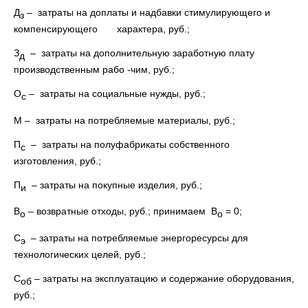
Д
– затраты на доплаты и надбавки стимулирующего и
з
компенсирующего характера, руб.;
З
– затраты на дополнительную заработную плату
д
производственным рабо -чим, руб.;
О
– затраты на социальные нужды, руб.;
с
М – затраты на потребляемые материалы, руб.;
П
– затраты на полуфабрикаты собственного
с
изготовления, руб.;
П
– затраты на покупные изделия, руб.;
и
В
– возвратные отходы, руб.; принимаем В
= 0;
о
о
С
– затраты на потребляемые энергоресурсы для
э
технологических целей, руб.;
С
– затраты на эксплуатацию и содержание оборудования,
об
руб.;