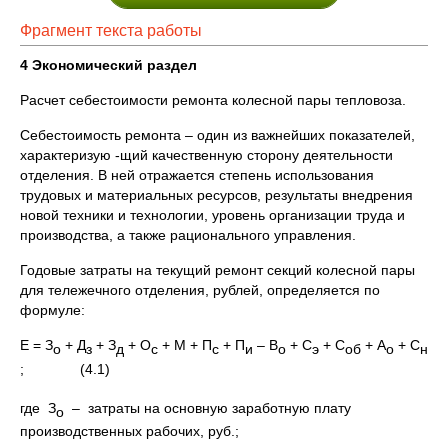
Фрагмент текста работы
4 Экономический раздел
Расчет себестоимости ремонта колесной пары тепловоза.
Себестоимость ремонта – один из важнейших показателей,
характеризую -щий качественную сторону деятельности
отделения. В ней отражается степень использования
трудовых и материальных ресурсов, результаты внедрения
новой техники и технологии, уровень организации труда и
производства, а также рационального управления.
Годовые затраты на текущий ремонт секций колесной пары
для тележечного отделения, рублей, определяется по
формуле:
E = З
+ Д
+ З
+ О
+ М + П
+ П
– В
+ С
+ С
+ А
+ С
о
з
д
с
с
и
о
э
об
о
н
;
(4.1)
где З
– затраты на основную заработную плату
о
производственных рабочих, руб.;