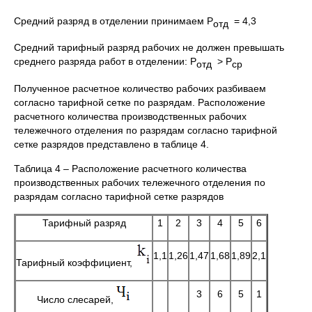
Средний разряд в отделении принимаем Р
= 4,3
отд
Средний тарифный разряд рабочих не должен превышать
среднего разряда работ в отделении: Р
> Р
отд
ср
Полученное расчетное количество рабочих разбиваем
согласно тарифной сетке по разрядам. Расположение
расчетного количества производственных рабочих
тележечного отделения по разрядам согласно тарифной
сетке разрядов представлено в таблице 4.
Таблица 4 – Расположение расчетного количества
производственных рабочих тележечного отделения по
разрядам согласно тарифной сетке разрядов
Тарифный разряд
1
2
3
4
5
6
1,1
1,26
1,47
1,68
1,89
2,1
Тарифный коэффициент,
3
6
5
1
Число слесарей,