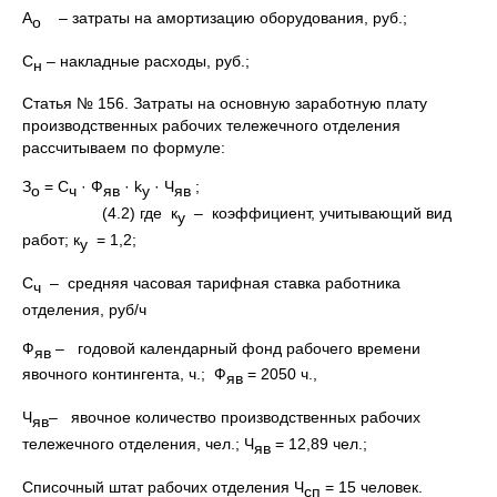
А
– затраты на амортизацию оборудования, руб.;
о
С
– накладные расходы, руб.;
н
Статья № 156. Затраты на основную заработную плату
производственных рабочих тележечного отделения
рассчитываем по формуле:
З
= С
· Ф
· k
· Ч
;
о
ч
яв
у
яв
(4.2) где к
– коэффициент, учитывающий вид
у
работ; к
= 1,2;
у
С
– средняя часовая тарифная ставка работника
ч
отделения, руб/ч
Ф
– годовой календарный фонд рабочего времени
яв
явочного контингента, ч.; Ф
= 2050 ч.,
яв
Ч
– явочное количество производственных рабочих
яв
тележечного отделения, чел.; Ч
= 12,89 чел.;
яв
Списочный штат рабочих отделения Ч
= 15 человек.
сп