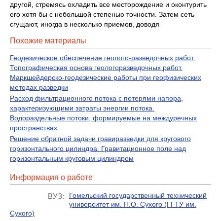
другой, стремясь охладить все месторождение и оконтурить
его хотя бы с небольшой степенью точности. Затем сеть
сгущают, иногда в несколько приемов, доводя
Похожие материалы
Геодезическое обеспечение геолого-разведочных работ.
Топографическая основа геологоразведочных работ.
Маркшейдерско-геодезические работы при геофизических
методах разведки
Расход фильтрационного потока с потерями напора,
характеризующими затраты энергии потока.
Водораздельные потоки, формируемые на междуречных
пространствах
Решение обратной задачи гравиразведки для кругового
горизонтального цилиндра. Гравитационное поле над
горизонтальным круговым цилиндром
Информация о работе
Гомельский государственный технический
ВУЗ:
университет им. П.О. Сухого (ГГТУ им.
Сухого)